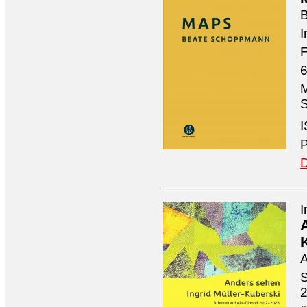
I
F
6
M
S
I
P
D
I
A
S