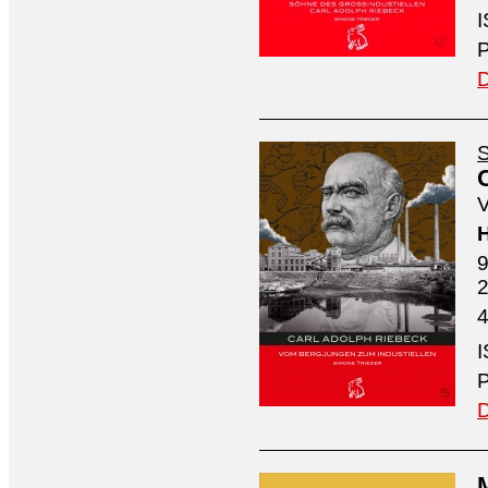
I
P
D
S
V
H
9
4
I
P
D