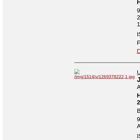
H
9
2
1
I
P
D
U
A
H
2
B
9
A
I