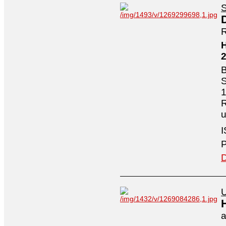
S
R
H
B
S
1
R
I
P
D
U
a