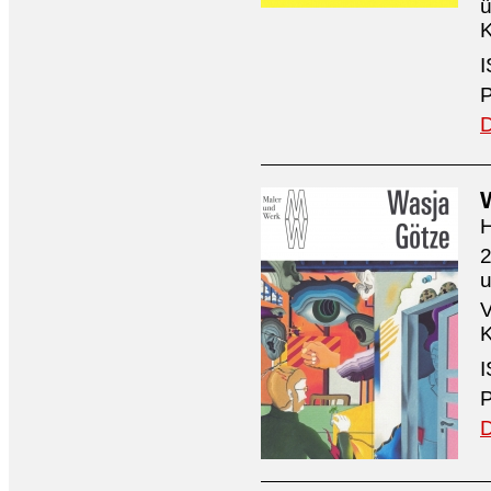
ü
K
I
P
D
H
2
V
K
I
P
D