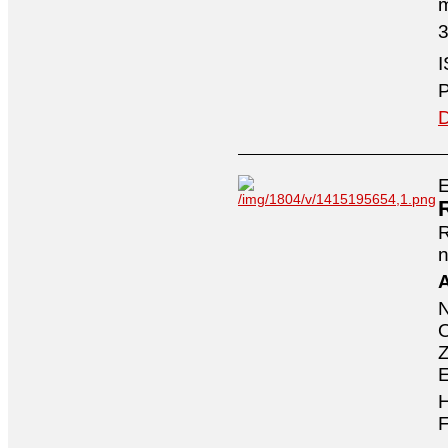
3
I
P
D
E
n
A
O
Z
E
H
F