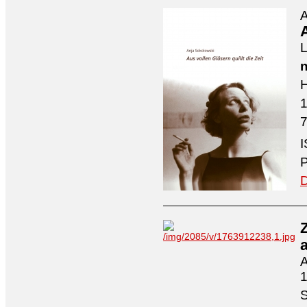
A
A
L
n
H
7
I
P
D
A
1
S