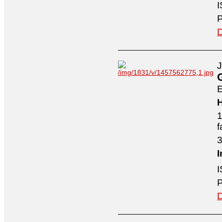
I
P
D
J
E
H
1
f
3
I
I
P
D