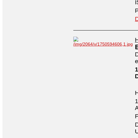
I
P
D
H
D
e
1
1
A
F
D
U