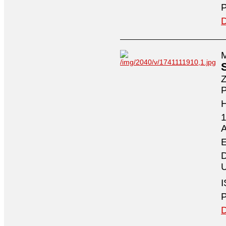
P
D
M
Z
P
1
A
E
D
U
I
P
D