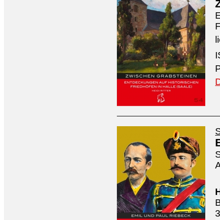
E
F
l
I
P
D
S
S
A
H
B
3