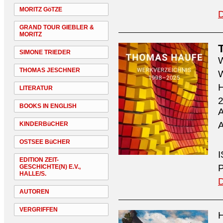
MORITZ GöTZE
D
GRAND TOUR GIEBLER &
MORITZ
SIMONE TRIEDER
W
THOMAS JESCHNER
W
H
LITERATUR
2
BOOKS IN ENGLISH
A
A
KINDERBüCHER
OSTSEE BüCHER
I
EDITION ZEIT-
P
GESCHICHTE(N) E.V.,
HALLE/S.
D
AUTOREN
VERGRIFFEN
H