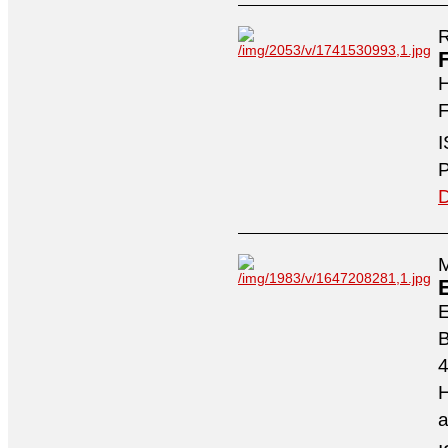
R
H
F
I
P
D
M
4
H
a