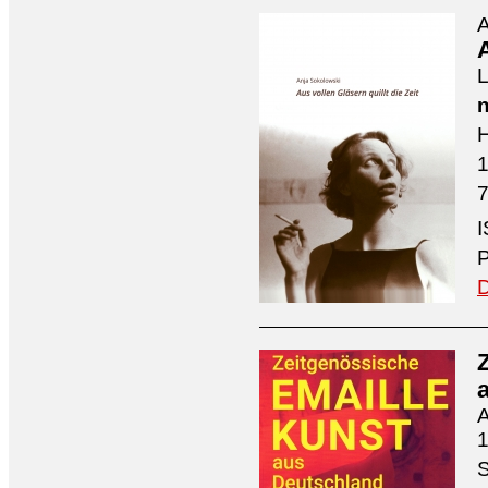
A
A
L
n
H
7
I
P
D
A
1
S