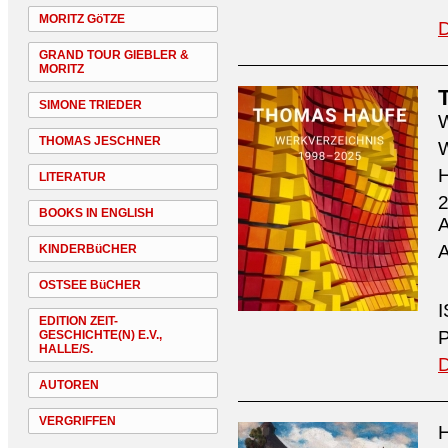
MORITZ GöTZE
D
GRAND TOUR GIEBLER &
MORITZ
SIMONE TRIEDER
W
THOMAS JESCHNER
W
H
LITERATUR
2
BOOKS IN ENGLISH
A
A
KINDERBüCHER
OSTSEE BüCHER
I
EDITION ZEIT-
P
GESCHICHTE(N) E.V.,
HALLE/S.
D
AUTOREN
VERGRIFFEN
H