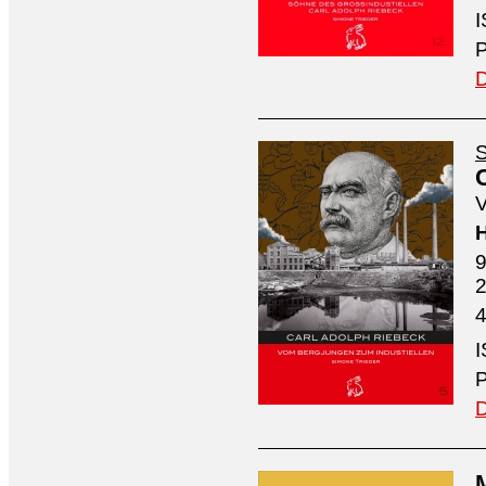
I
P
D
S
V
H
9
4
I
P
D