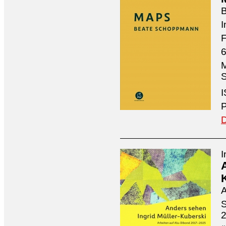
I
F
6
M
S
I
P
D
I
A
S