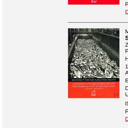
P
D
M
Z
P
1
A
E
D
U
I
P
D