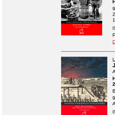
H
9
2
1
I
P
D
U
A
H
2
B
9
A
I