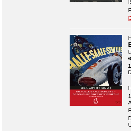
I
P
D
H
D
e
1
1
A
F
D
U