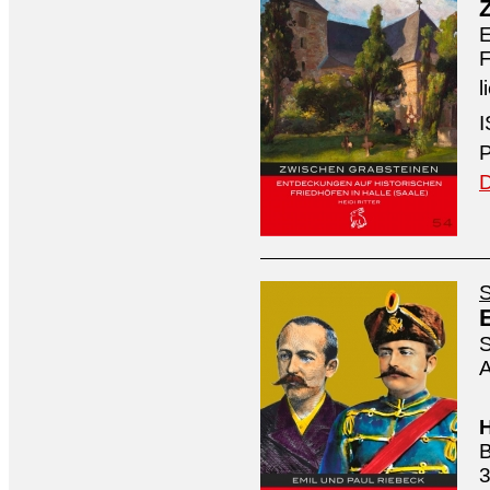
E
F
l
I
P
D
S
S
A
H
B
3