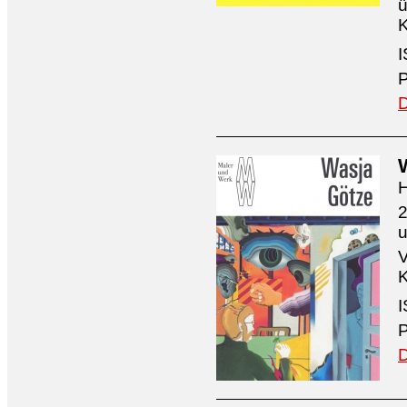
ü
K
I
P
D
H
2
V
K
I
P
D