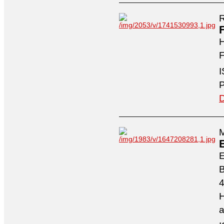
R
H
F
I
P
D
M
4
H
a