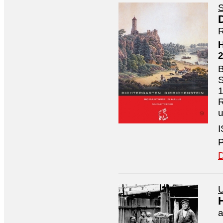
S
R
H
B
S
1
R
I
P
D
U
a