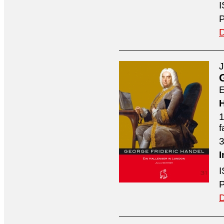
I
P
D
J
E
H
1
f
3
I
I
P
D