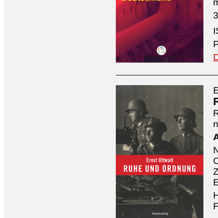
3
I
P
D
E
n
A
O
Z
E
H
F