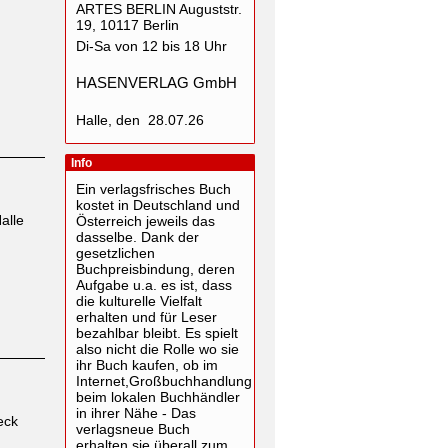
ARTES BERLIN Auguststr.
19, 10117 Berlin
Di-Sa von 12 bis 18 Uhr
HASENVERLAG GmbH
Halle, den 28.07.26
Info
Ein verlagsfrisches Buch
kostet in Deutschland und
alle
Österreich jeweils das
dasselbe. Dank der
gesetzlichen
Buchpreisbindung, deren
Aufgabe u.a. es ist, dass
die kulturelle Vielfalt
erhalten und für Leser
bezahlbar bleibt. Es spielt
also nicht die Rolle wo sie
ihr Buch kaufen, ob im
Internet,Großbuchhandlung
beim lokalen Buchhändler
in ihrer Nähe - Das
eck
verlagsneue Buch
erhalten sie überall zum