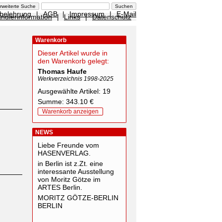
sbelehrung
|
AGB
|
Impressum
|
E-Mail
ndlerinformation
|
Links
|
Datenschutz
Warenkorb
Dieser Artikel wurde in
den Warenkorb gelegt:
Thomas Haufe
Werkverzeichnis 1998-2025
Ausgewählte Artikel: 19
Summe: 343.10 €
Warenkorb anzeigen
NEWS
Liebe Freunde vom
HASENVERLAG.
in Berlin ist z.Zt. eine
interessante Ausstellung
von Moritz Götze im
ARTES Berlin.
MORITZ GÖTZE-BERLIN
BERLIN