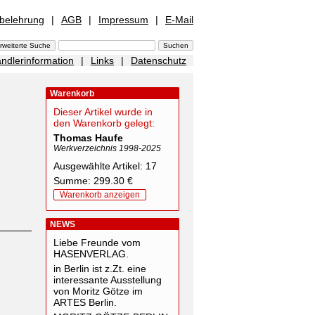
sbelehrung
|
AGB
|
Impressum
|
E-Mail
ndlerinformation
|
Links
|
Datenschutz
Warenkorb
Dieser Artikel wurde in
den Warenkorb gelegt:
Thomas Haufe
Werkverzeichnis 1998-2025
Ausgewählte Artikel: 17
Summe: 299.30 €
Warenkorb anzeigen
NEWS
Liebe Freunde vom
HASENVERLAG.
in Berlin ist z.Zt. eine
interessante Ausstellung
von Moritz Götze im
ARTES Berlin.