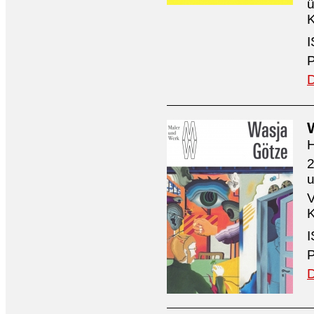
ü
K
I
P
D
H
2
V
K
I
P
D