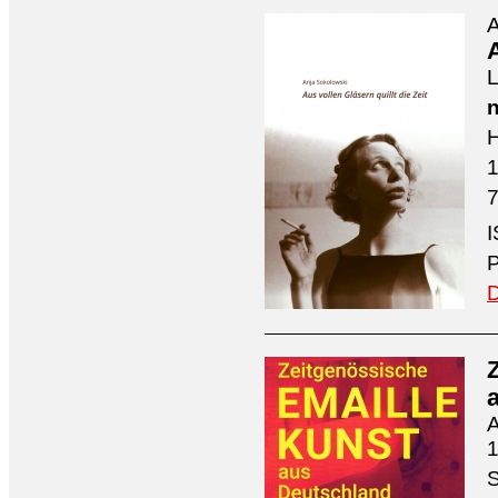
A
A
L
n
H
7
I
P
D
A
1
S