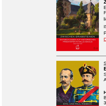
E
F
l
I
P
D
S
S
A
H
B
3