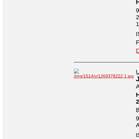
H
9
2
1
I
P
D
U
A
H
2
B
9
A
I