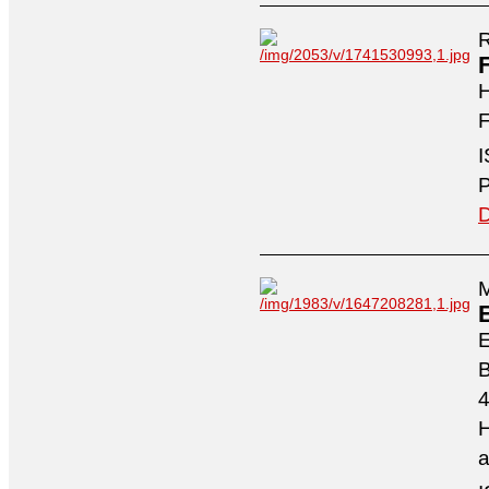
R
H
F
I
P
D
M
4
H
a