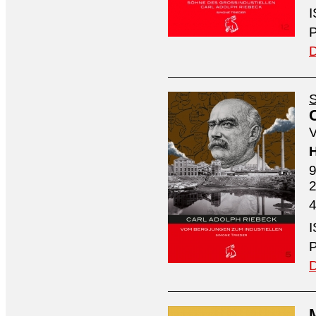
I
P
D
S
V
H
9
4
I
P
D