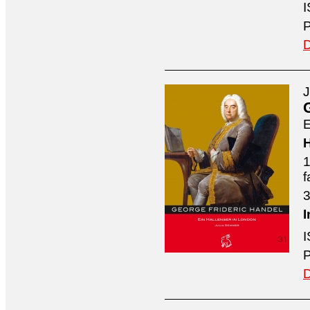
I
P
D
J
E
H
1
f
3
I
I
P
D