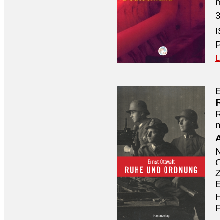
3
I
P
D
E
n
A
O
Z
E
H
F