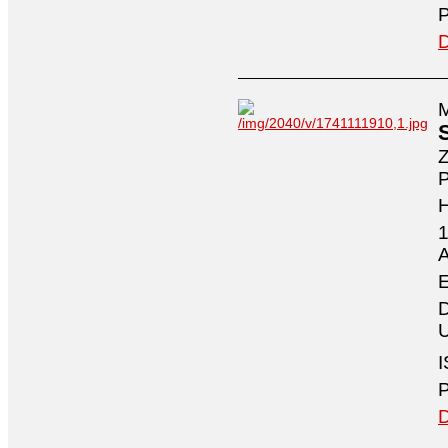
P
D
M
Z
P
1
A
E
D
U
I
P
D