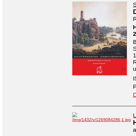
S
R
H
B
S
1
R
I
P
D
U
a