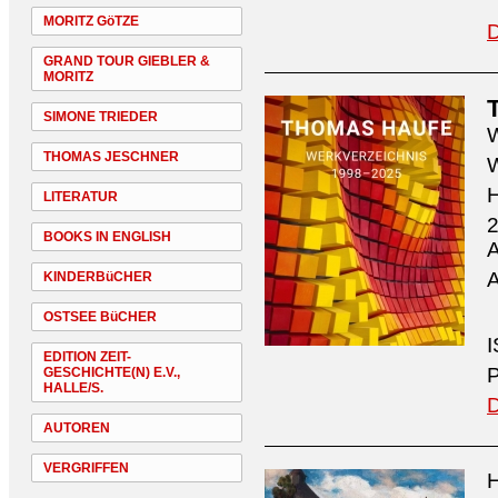
MORITZ GöTZE
D
GRAND TOUR GIEBLER &
MORITZ
SIMONE TRIEDER
W
THOMAS JESCHNER
W
H
LITERATUR
2
BOOKS IN ENGLISH
A
A
KINDERBüCHER
OSTSEE BüCHER
I
EDITION ZEIT-
P
GESCHICHTE(N) E.V.,
HALLE/S.
D
AUTOREN
VERGRIFFEN
H