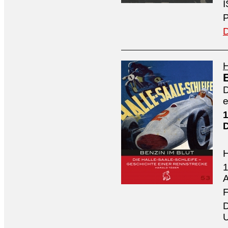
I
P
D
H
D
e
1
1
A
F
D
U