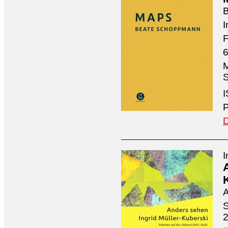
I
F
6
M
S
I
P
D
I
A
S