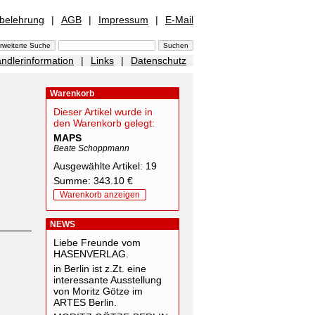
sbelehrung
|
AGB
|
Impressum
|
E-Mail
ndlerinformation
|
Links
|
Datenschutz
Warenkorb
Dieser Artikel wurde in
den Warenkorb gelegt:
MAPS
Beate Schoppmann
Ausgewählte Artikel: 19
Summe: 343.10 €
Warenkorb anzeigen
NEWS
Liebe Freunde vom
HASENVERLAG.
in Berlin ist z.Zt. eine
interessante Ausstellung
von Moritz Götze im
ARTES Berlin.