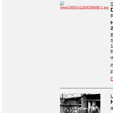
S
R
H
B
S
1
R
I
P
D
U
a