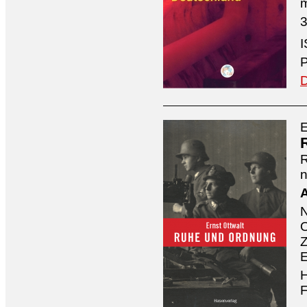
3
I
P
D
E
n
A
O
Z
E
H
F