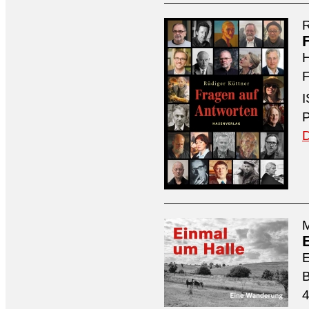
R
H
F
I
P
D
M
4