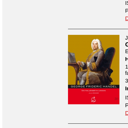
I
P
D
J
E
H
1
f
3
I
I
P
D