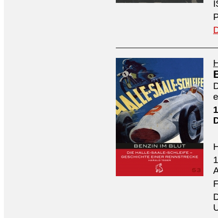
I
P
D
H
D
e
1
1
A
F
D
U