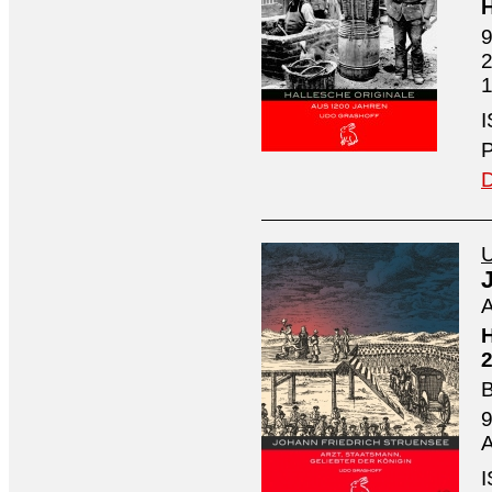
H
9
2
1
I
P
D
U
A
H
2
B
9
A
I