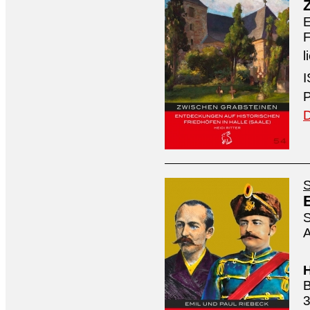
E
F
l
I
P
D
S
S
A
H
B
3