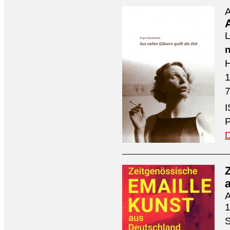
A
A
L
n
H
7
I
P
D
A
1
S