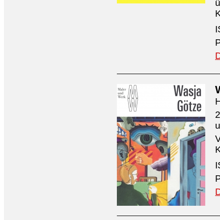
ü
K
I
P
D
H
2
V
K
I
P
D