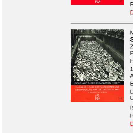
P
D
M
Z
P
1
A
E
D
U
I
P
D