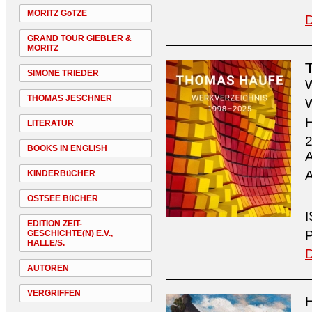
MORITZ GöTZE
D
GRAND TOUR GIEBLER &
MORITZ
SIMONE TRIEDER
W
THOMAS JESCHNER
W
H
LITERATUR
2
BOOKS IN ENGLISH
A
A
KINDERBüCHER
OSTSEE BüCHER
I
EDITION ZEIT-
P
GESCHICHTE(N) E.V.,
HALLE/S.
D
AUTOREN
VERGRIFFEN
H