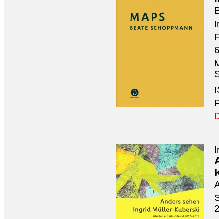
I
F
6
M
S
I
P
D
I
A
S