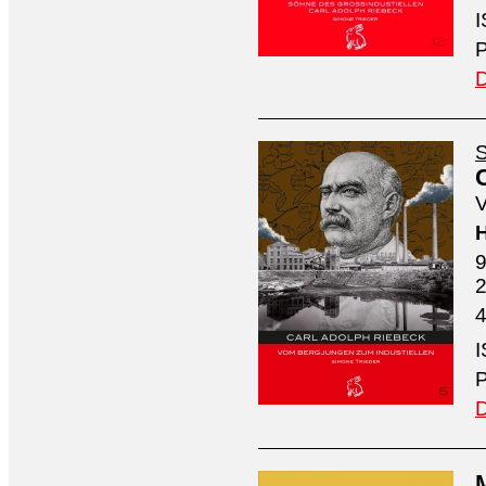
I
P
D
S
V
H
9
4
I
P
D