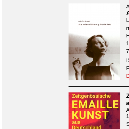
A
A
L
n
H
7
I
P
D
A
1
S