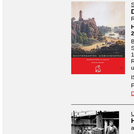
S
R
H
B
S
1
R
I
P
D
U
a