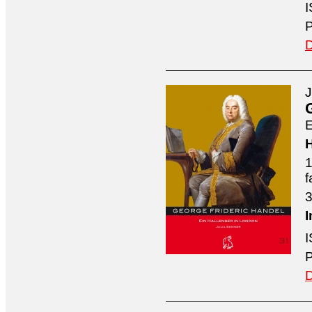
I
P
D
J
E
H
1
f
3
I
I
P
D