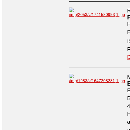
R
H
F
I
P
D
M
4
H
a