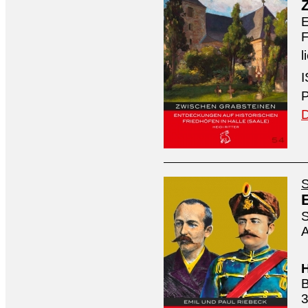
E
F
l
I
P
D
S
S
A
H
B
3