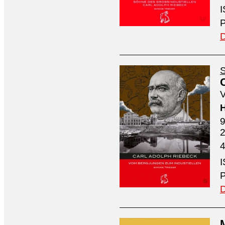
I
P
D
S
V
H
9
4
I
P
D