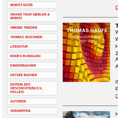
MORITZ GöTZE
D
GRAND TOUR GIEBLER &
MORITZ
SIMONE TRIEDER
W
THOMAS JESCHNER
W
H
LITERATUR
2
BOOKS IN ENGLISH
A
A
KINDERBüCHER
OSTSEE BüCHER
I
EDITION ZEIT-
P
GESCHICHTE(N) E.V.,
HALLE/S.
D
AUTOREN
VERGRIFFEN
H