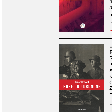
3
I
P
D
E
n
A
O
Z
E
H
F