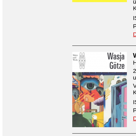
ü
K
I
P
D
H
2
V
K
I
P
D