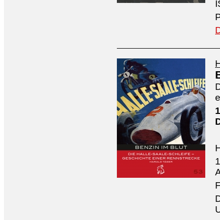
I
P
D
H
D
e
1
1
A
F
D
U