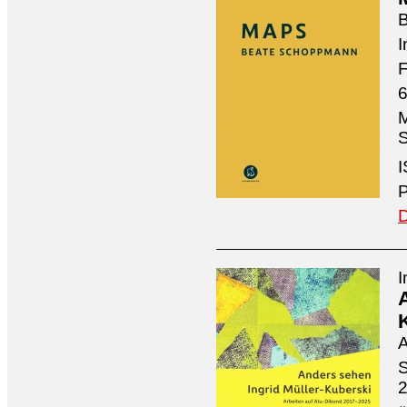
I
F
6
M
S
I
P
D
I
A
S