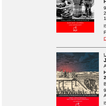
H
9
2
1
I
P
D
U
A
H
2
B
9
A
I