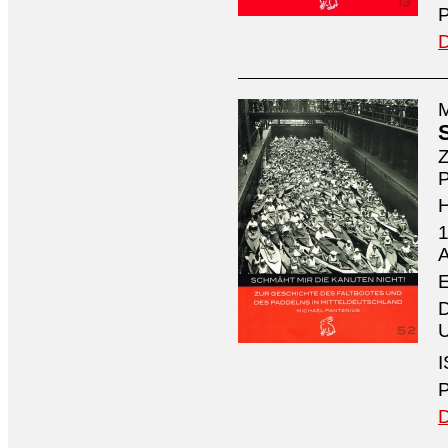
P
D
M
Z
P
1
A
E
D
U
I
P
D