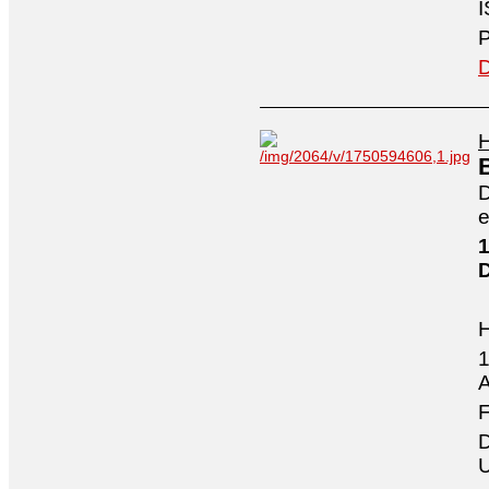
I
P
D
H
D
e
1
1
A
F
D
U