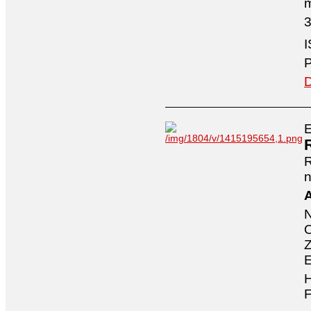
3
I
P
D
E
n
A
O
Z
E
H
F