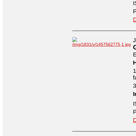
I
P
D
J
E
H
1
f
3
I
I
P
D