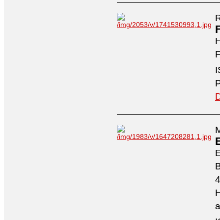
R
H
F
I
P
D
M
4
H
a