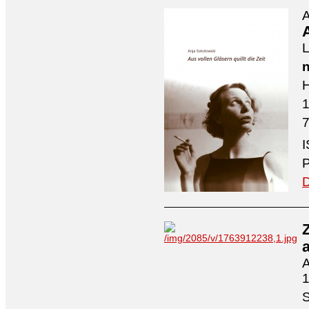
A
A
L
n
H
7
I
P
D
A
1
S