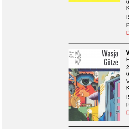
ü
K
I
P
D
H
2
V
K
I
P
D