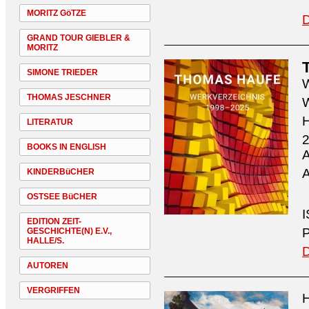
MORITZ GöTZE
D
GRAND TOUR GIEBLER &
MORITZ
SIMONE TRIEDER
W
THOMAS JESCHNER
W
H
LITERATUR
2
BOOKS IN ENGLISH
A
A
KINDERBüCHER
OSTSEE BüCHER
I
EDITION ZEIT-
P
GESCHICHTE(N) E.V.,
HALLE/S.
D
AUTOREN
VERGRIFFEN
H