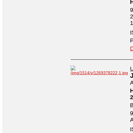
H
9
2
1
I
P
D
U
A
H
2
B
9
A
I