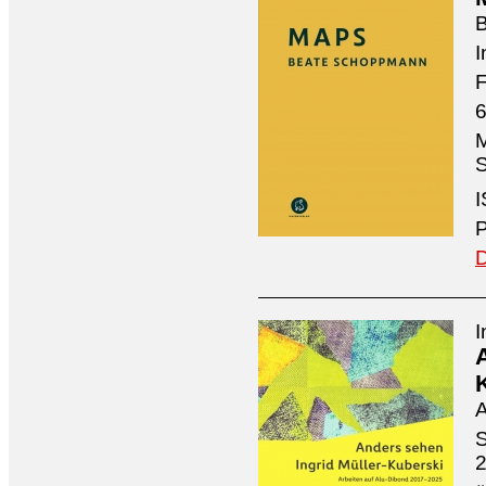
I
F
6
M
S
I
P
D
I
A
S