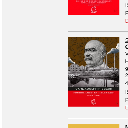
I
P
D
S
V
H
9
4
I
P
D