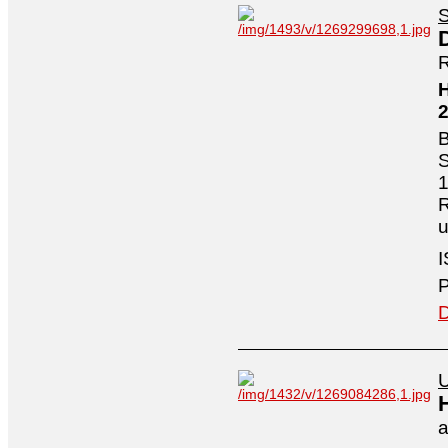
S
R
H
B
S
1
R
I
P
D
U
a