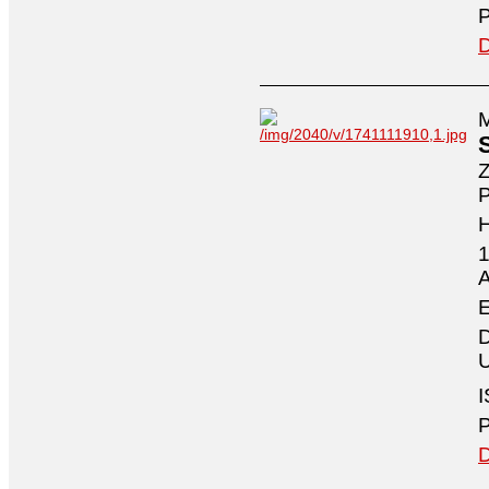
P
D
M
Z
P
1
A
E
D
U
I
P
D