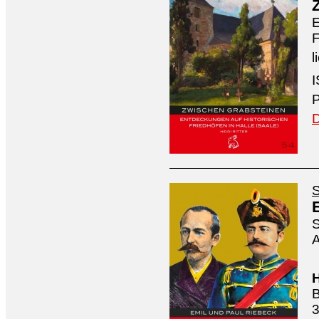
E
F
l
I
P
D
S
S
A
H
B
3