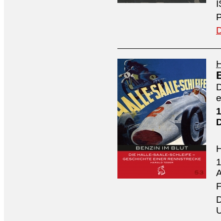
I
P
D
H
D
e
1
1
A
F
D
U