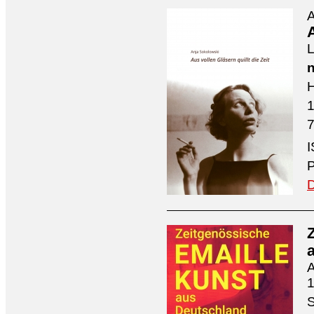
A
A
L
n
H
7
I
P
D
A
1
S