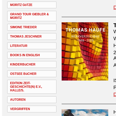
MORITZ GöTZE
D
GRAND TOUR GIEBLER &
MORITZ
SIMONE TRIEDER
W
THOMAS JESCHNER
W
H
LITERATUR
2
BOOKS IN ENGLISH
A
A
KINDERBüCHER
OSTSEE BüCHER
I
EDITION ZEIT-
P
GESCHICHTE(N) E.V.,
HALLE/S.
D
AUTOREN
VERGRIFFEN
H