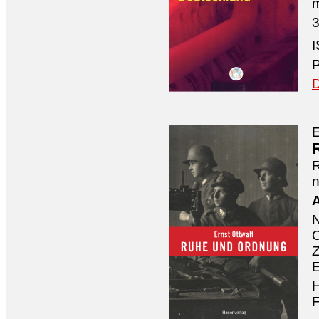
3
I
P
D
E
n
A
O
Z
E
H
F