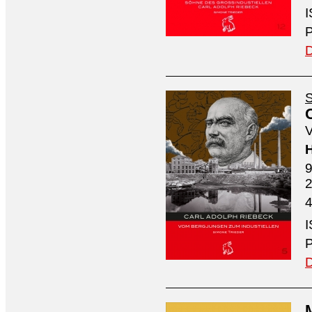
I
P
D
S
V
H
9
4
I
P
D