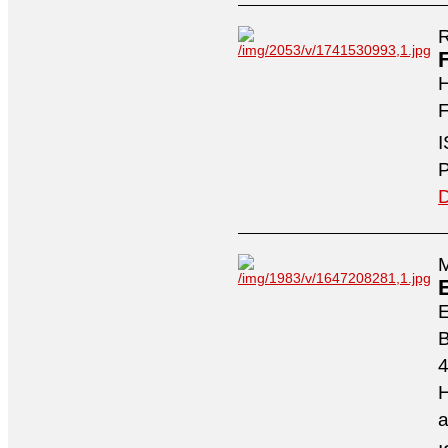
R
H
F
I
P
D
M
4
H
a