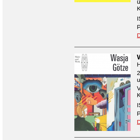
ü
K
I
P
D
H
2
V
K
I
P
D