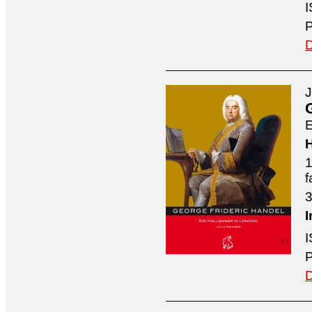
I
P
D
J
E
H
1
f
3
I
I
P
D