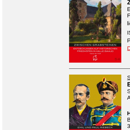
E
F
l
I
P
D
S
S
A
H
B
3