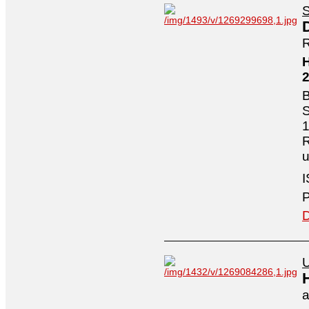
S
R
H
B
S
1
R
I
P
D
U
a