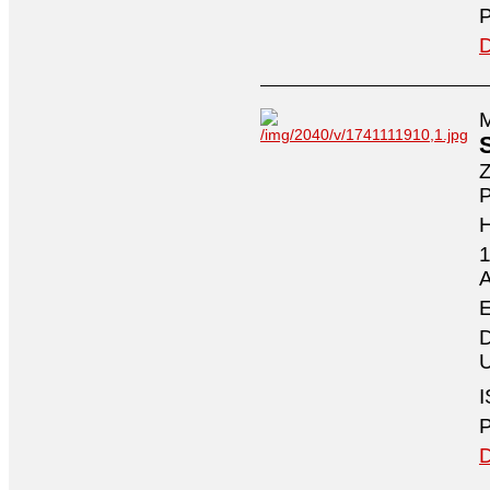
P
D
M
Z
P
1
A
E
D
U
I
P
D