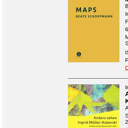
I
F
6
M
S
I
P
D
I
A
S