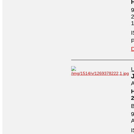
H
9
2
1
I
P
D
U
A
H
2
B
9
A
I