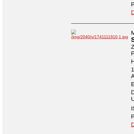
P
D
M
Z
P
1
A
E
D
U
I
P
D