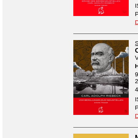
I
P
D
S
V
H
9
4
I
P
D