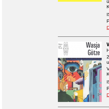
ü
K
I
P
D
H
2
V
K
I
P
D