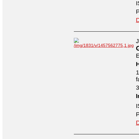
I
P
D
J
E
H
1
f
3
I
I
P
D