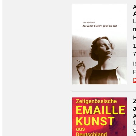
A
A
L
n
H
7
I
P
D
A
1
S