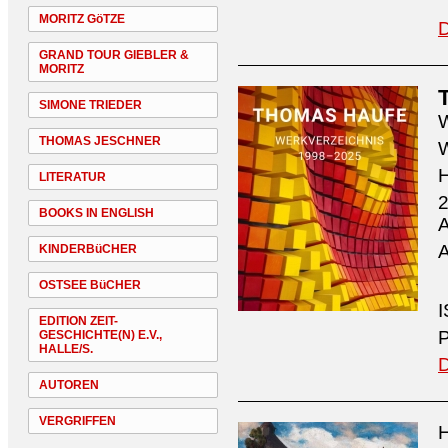
MORITZ GöTZE
D
GRAND TOUR GIEBLER &
MORITZ
SIMONE TRIEDER
W
THOMAS JESCHNER
W
H
LITERATUR
2
BOOKS IN ENGLISH
A
A
KINDERBüCHER
OSTSEE BüCHER
I
EDITION ZEIT-
P
GESCHICHTE(N) E.V.,
HALLE/S.
D
AUTOREN
VERGRIFFEN
H