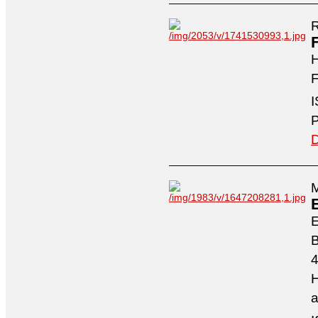
R
H
F
I
P
D
M
4
H
a