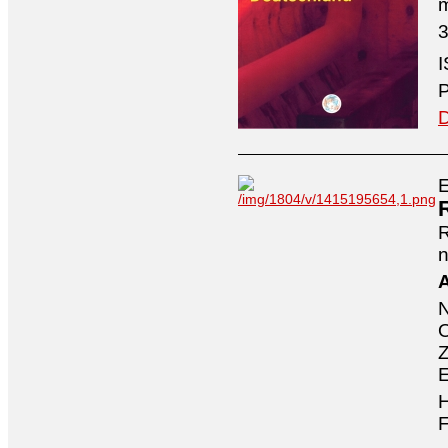
3
I
P
D
E
n
A
O
Z
E
H
F