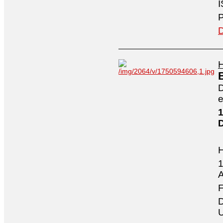
I
P
D
H
D
e
1
1
A
F
D
U