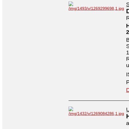
S
R
H
B
S
1
R
I
P
D
U
a