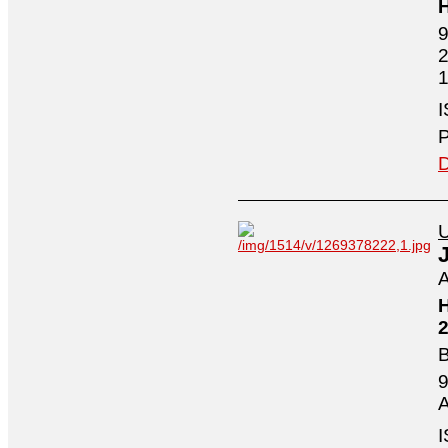
H
9
2
1
I
P
D
U
A
H
2
B
9
A
I