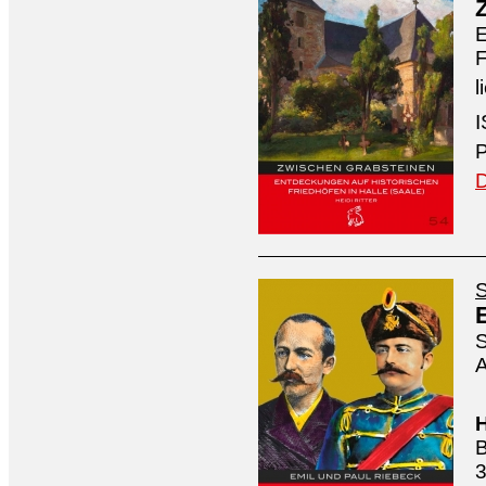
E
F
l
I
P
D
S
S
A
H
B
3