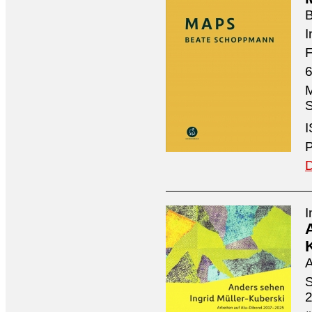
I
F
6
M
S
I
P
D
I
A
S