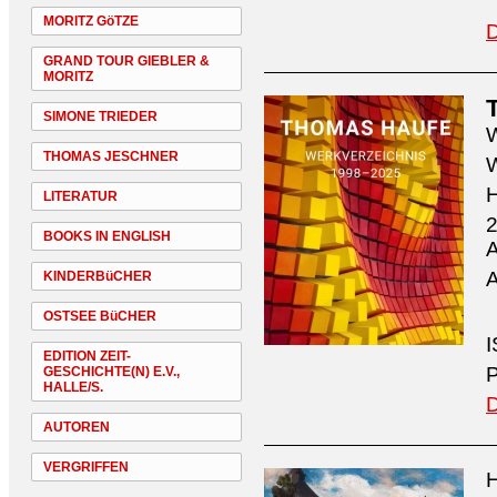
MORITZ GöTZE
D
GRAND TOUR GIEBLER &
MORITZ
SIMONE TRIEDER
W
THOMAS JESCHNER
W
H
LITERATUR
2
BOOKS IN ENGLISH
A
A
KINDERBüCHER
OSTSEE BüCHER
I
EDITION ZEIT-
P
GESCHICHTE(N) E.V.,
HALLE/S.
D
AUTOREN
VERGRIFFEN
H