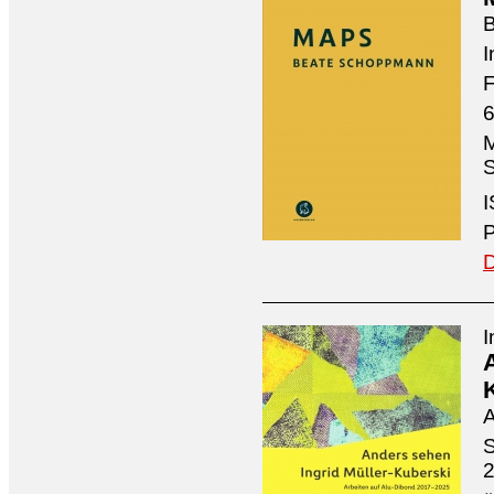
I
F
6
M
S
I
P
D
I
A
S