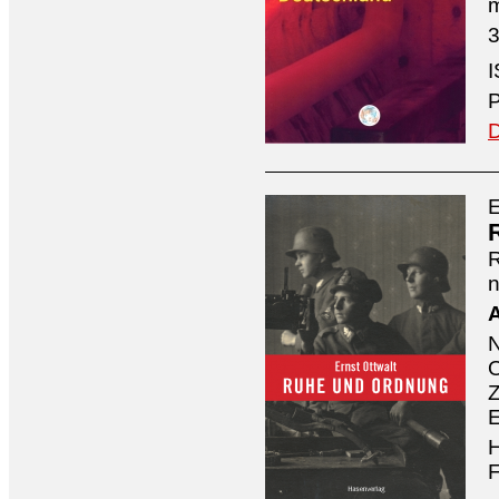
3
I
P
D
E
n
A
O
Z
E
H
F