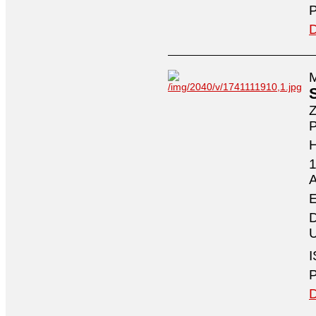
P
D
M
Z
P
1
A
E
D
U
I
P
D