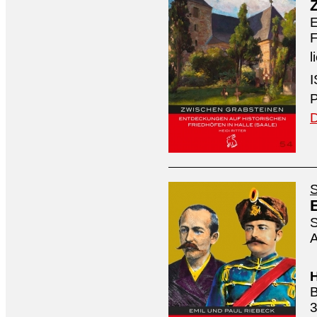
E
F
l
I
P
D
S
S
A
H
B
3