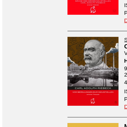
I
P
D
S
V
H
9
4
I
P
D