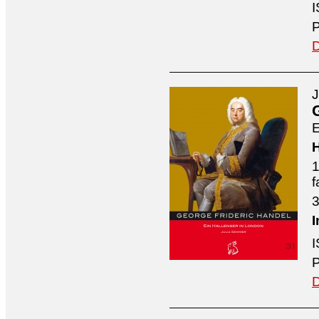
I
P
D
J
E
H
1
f
3
I
I
P
D