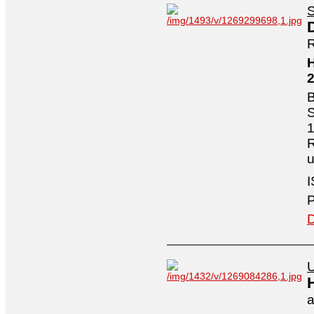
S
R
H
B
S
1
R
I
P
D
U
a