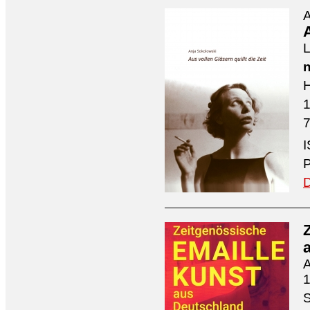
A
A
L
n
H
7
I
P
D
A
1
S