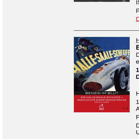
I
P
D
H
D
e
1
1
A
F
D
U