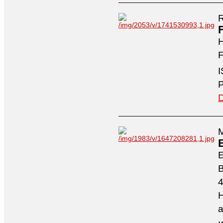
R
H
F
I
P
D
M
4
H
a