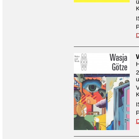
ü
K
I
P
D
H
2
V
K
I
P
D