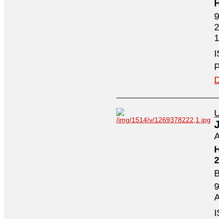
H
9
2
1
I
P
D
U
A
H
2
B
9
A
I