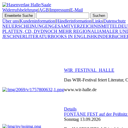
Widerrufsbelehrung
|
AGB
|
Impressum
|
E-Mail
Über uns
|
Kundeninformation
|
Händlerinformation
|
Links
|
Datenschutz
NEUERSCHEINUNGEN
GESAMTVERZEICHNIS
MITTELDEU
PLATTEN, CD, DVD
NOCH MEHR REGIONALIA
MALER UN
JESCHNER
LITERATUR
BOOKS IN ENGLISH
KINDERBüCHE
WIR_FESTIVAL_HALLE
Das WIR-Festival feiert Literatur,
www.wir-halle.de
Details
FONTÄNE FEST auf der Peißnitz
Sonntag 13.09.2026