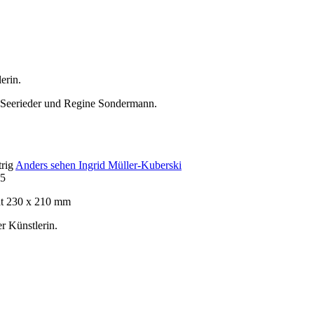
erin.
 Seerieder und Regine Sondermann.
trig
Anders sehen Ingrid Müller-Kuberski
25
at 230 x 210 mm
r Künstlerin.