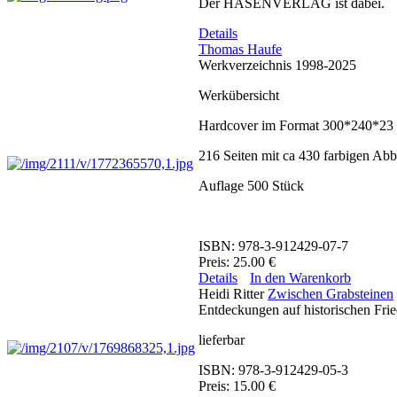
Der HASENVERLAG ist dabei.
Details
Thomas Haufe
Werkverzeichnis 1998-2025
Werkübersicht
Hardcover im Format 300*240*2
216 Seiten mit ca 430 farbigen Ab
Auflage 500 Stück
ISBN: 978-3-912429-07-7
Preis: 25.00 €
Details
In den Warenkorb
Heidi Ritter
Zwischen Grabsteinen
Entdeckungen auf historischen Frie
lieferbar
ISBN: 978-3-912429-05-3
Preis: 15.00 €