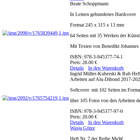
Beate Schoppmann
In Leinen gebundenes Hardcover
Format 245 x 315 x 13 mm
64 Seiten mit 35 Werken der Künstl
Mit Texten von Benedikt Johannes
ISBN: 978-3-945377-74-1
Preis: 28.00 €
Details
In den Warenkorb
Ingrid Müller-Kuberski & Ruh Hef
Arbeiten auf Alu-Dibond 2017-20
Softcover mit 102 Seiten im Form
über 105 Fotos von den Arbeiten de
ISBN: 978-3-945377-97-0
Preis: 20.00 €
Details
In den Warenkorb
Wasja Götze
Heft Nr. 7 der Reihe MuW