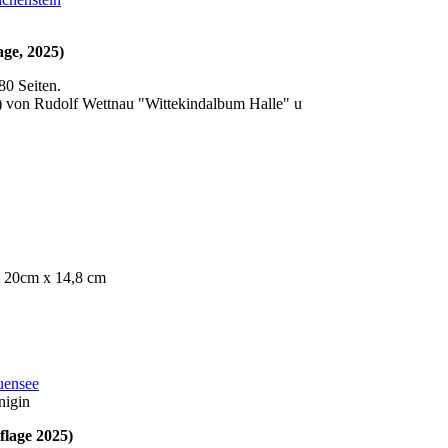
lage, 2025)
80 Seiten.
) von Rudolf Wettnau "Wittekindalbum Halle" u
r, 20cm x 14,8 cm
uensee
nigin
flage 2025)