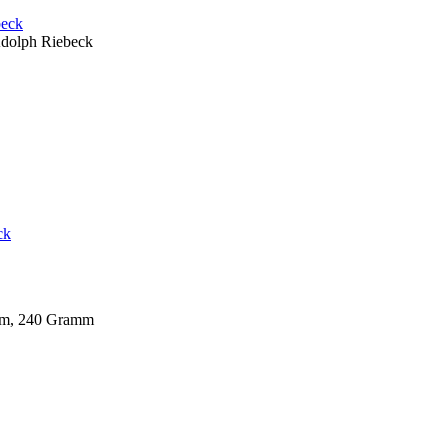
beck
Adolph Riebeck
ck
 cm, 240 Gramm