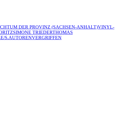
ICHTUM DER PROVINZ (SACHSEN-ANHALT)
VINYL-
ORITZ
SIMONE TRIEDER
THOMAS
E/S.
AUTOREN
VERGRIFFEN