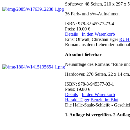
Softcover, 48 Seiten, 210 x 297 x
36 Farb- und s/w-Aufnahmen
ISBN: 978-3-945377-73-4
Preis: 10.00 €
Details
In den Warenkorb
Ernst Ottwalt, Christian Eger
RUH
Roman aus dem Leben der national
Ab sofort lieferbar
Neuauflage des Romans "Ruhe und 
Hardcover, 270 Seiten, 22 x 14 cm
ISBN: 978-3-945377-03-1
Preis: 19.80 €
Details
In den Warenkorb
Harald Täger
Benzin im Blut
Die Halle-Saale-Schleife - Geschic
1. Auflage ist vergriffen. 2.Aufl