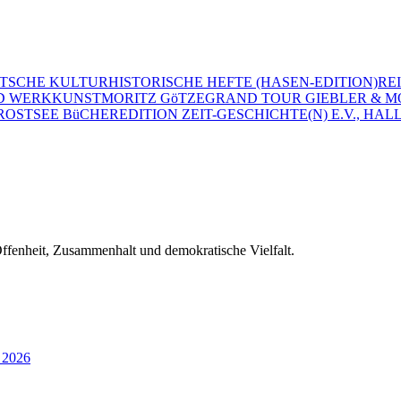
TSCHE KULTURHISTORISCHE HEFTE (HASEN-EDITION)
RE
D WERK
KUNST
MORITZ GöTZE
GRAND TOUR GIEBLER & M
R
OSTSEE BüCHER
EDITION ZEIT-GESCHICHTE(N) E.V., HALL
 Offenheit, Zusammenhalt und demokratische Vielfalt.
 2026