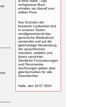
in ihrer Nähe - Das
verlagsneue Buch
eck
erhalten sie überall zum
selben Preis.
Aus Gründen der
besseren Lesbarkeit wird
in unseren Texten
verallgemeinernd das
generische Maskulinum
verwendet und auf die
gleichseitige Verwendung
der sprachformen
männlich, weiblich und
divers verzichtet.
Sämtliche Formulierungen
und Personenbe-
zeichnungen gelten aber
gleichermaßen für alle
ramm
Geschlechter.
Halle, den 18.07.2024