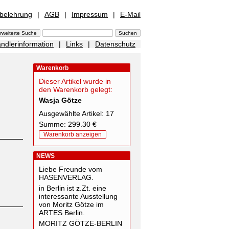
sbelehrung
|
AGB
|
Impressum
|
E-Mail
ndlerinformation
|
Links
|
Datenschutz
Warenkorb
Dieser Artikel wurde in
den Warenkorb gelegt:
Wasja Götze
Ausgewählte Artikel: 17
Summe: 299.30 €
Warenkorb anzeigen
NEWS
Liebe Freunde vom
HASENVERLAG.
in Berlin ist z.Zt. eine
interessante Ausstellung
von Moritz Götze im
ARTES Berlin.
MORITZ GÖTZE-BERLIN