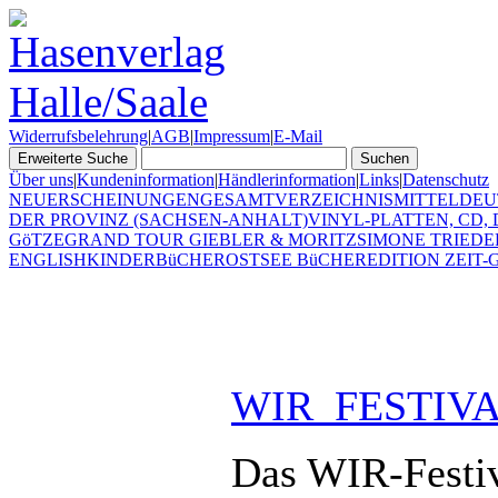
Widerrufsbelehrung
|
AGB
|
Impressum
|
E-Mail
Über uns
|
Kundeninformation
|
Händlerinformation
|
Links
|
Datenschutz
NEUERSCHEINUNGEN
GESAMTVERZEICHNIS
MITTELDEU
DER PROVINZ (SACHSEN-ANHALT)
VINYL-PLATTEN, CD,
GöTZE
GRAND TOUR GIEBLER & MORITZ
SIMONE TRIEDE
ENGLISH
KINDERBüCHER
OSTSEE BüCHER
EDITION ZEIT-G
WIR_FESTIV
Das WIR-Festiva