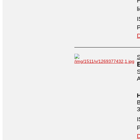
F
l
I
P
D
S
S
A
H
B
3
I
P
D