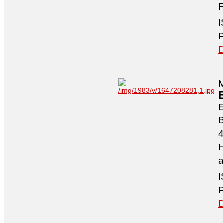
F
I
P
D
M
4
H
a
I
P
D