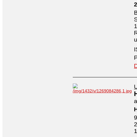
B
S
1
R
I
P
D
U
a
H
9
2
1