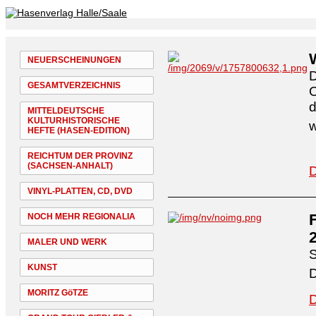
NEUERSCHEINUNGEN
D
GESAMTVERZEICHNIS
O
d
MITTELDEUTSCHE
KULTURHISTORISCHE
w
HEFTE (HASEN-EDITION)
REICHTUM DER PROVINZ
(SACHSEN-ANHALT)
D
VINYL-PLATTEN, CD, DVD
NOCH MEHR REGIONALIA
MALER UND WERK
S
KUNST
MORITZ GöTZE
D