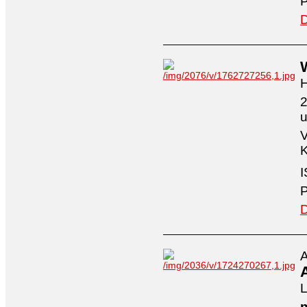
P
D
H
2
V
K
I
P
D
A
A
L
n