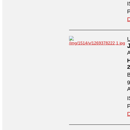
I
P
D
U
A
H
2
B
9
A
I
P
D