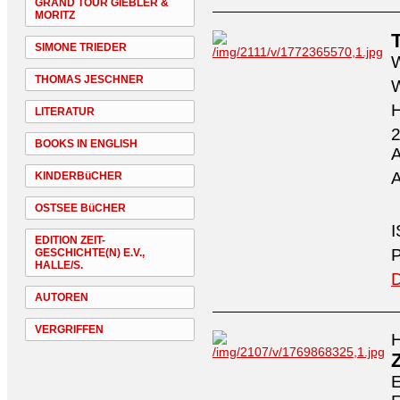
GRAND TOUR GIEBLER &
MORITZ
SIMONE TRIEDER
W
THOMAS JESCHNER
W
H
LITERATUR
2
BOOKS IN ENGLISH
A
A
KINDERBüCHER
OSTSEE BüCHER
I
EDITION ZEIT-
P
GESCHICHTE(N) E.V.,
HALLE/S.
D
AUTOREN
VERGRIFFEN
H
E