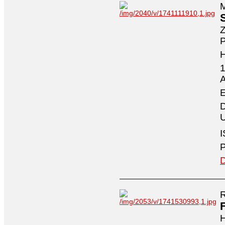
M
Z
P
1
A
E
D
U
I
P
D
R
H