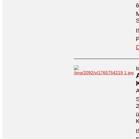
6
M
S
I
P
D
I
A
S
ü
K
I