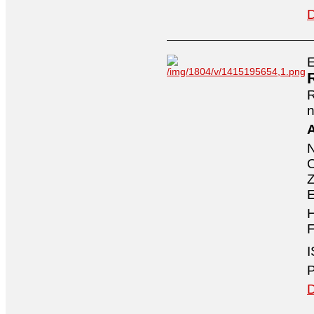
D
E
n
A
O
Z
E
H
F
I
P
D