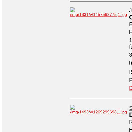
J
E
H
1
f
3
I
I
P
D
S
R
H