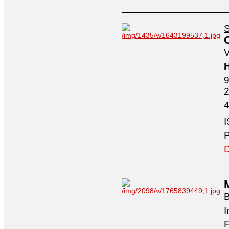
S
V
H
9
4
I
P
D
I
F