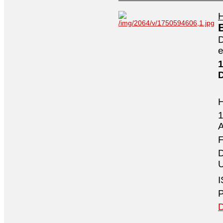
H
D
e
1
1
A
F
D
U
I
P
D