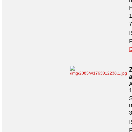
H
7
I
P
D
A
1
S
3
I
P