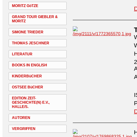
MORITZ GöTZE
D
GRAND TOUR GIEBLER &
MORITZ
SIMONE TRIEDER
W
THOMAS JESCHNER
W
H
LITERATUR
2
BOOKS IN ENGLISH
A
A
KINDERBüCHER
OSTSEE BüCHER
I
EDITION ZEIT-
P
GESCHICHTE(N) E.V.,
HALLE/S.
D
AUTOREN
VERGRIFFEN
H