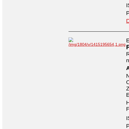
I
P
D
E
n
A
O
Z
E
H
F
I
P