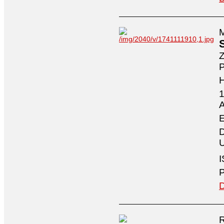
M
Z
P
1
A
E
D
U
I
P
D
R