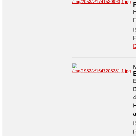
H
F
I
P
D
M
4
H
a
I
P