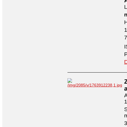
A
L
n
H
7
I
P
D
A
1
S
3