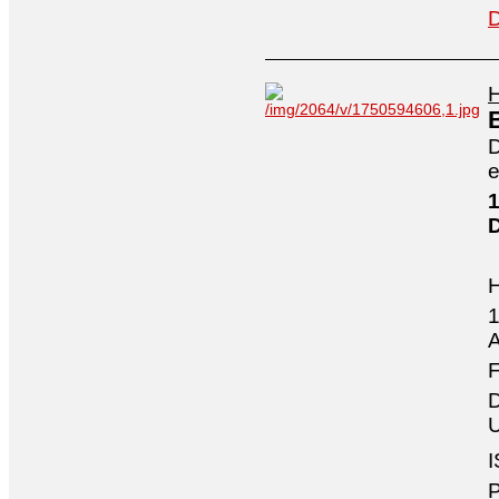
D
H
D
e
1
1
A
F
D
U
I
P