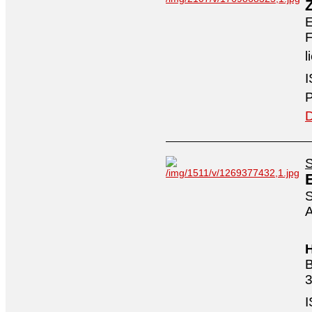
E
F
l
I
P
D
S
S
A
H
B
3
I