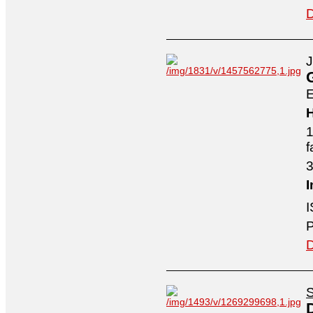
D
J
E
H
1
f
3
I
I
P
D
S