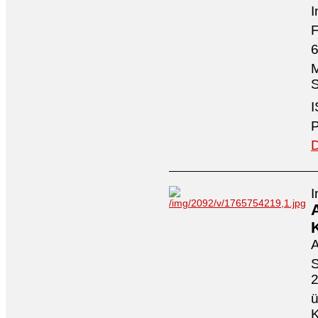
I
F
6
M
S
I
P
D
I
A
S
ü
K