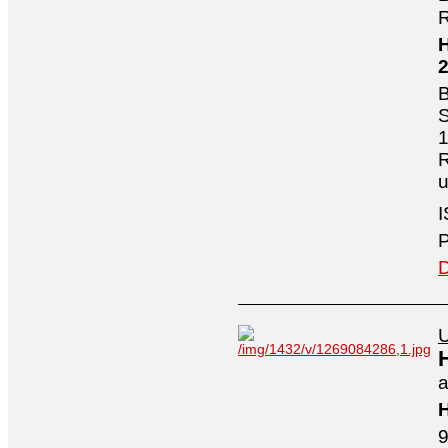
R
H
B
S
1
R
I
P
D
U
a
H
9