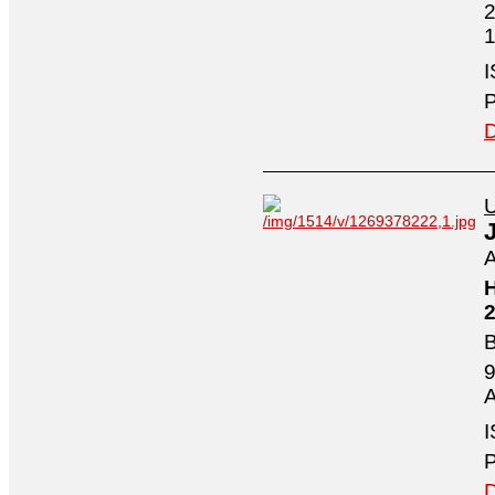
2
1
I
P
D
U
A
H
2
B
9
A
I
P
D