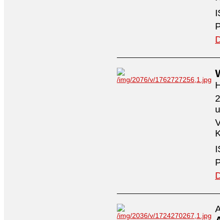
I
P
D
H
2
V
K
I
P
D
A