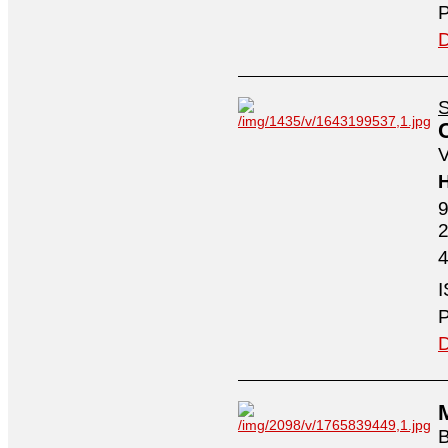
P
D
S
V
H
9
4
I
P
D