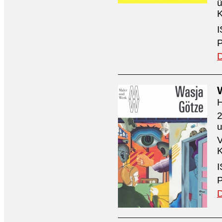
ü
K
I
P
D
H
2
V
K
I
P
D