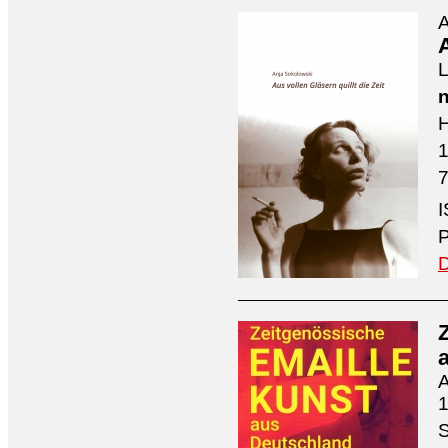
A
A
L
n
H
7
I
P
D
A
1
S