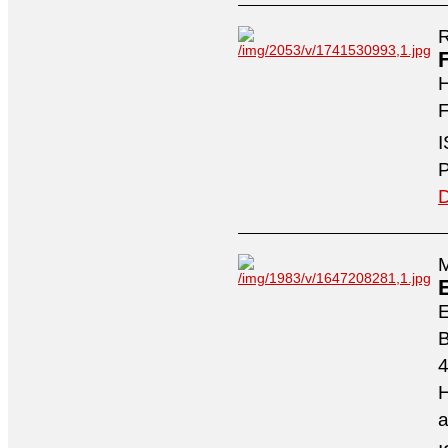
R
H
F
I
P
D
M
4
H
a