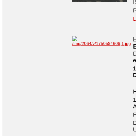
I
P
D
H
D
e
1
1
A
F
D
U