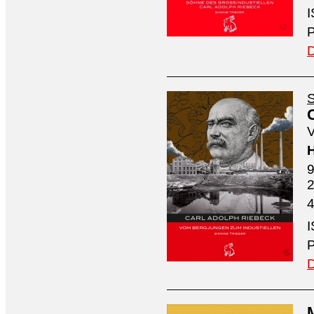
I
P
D
S
V
H
9
4
I
P
D