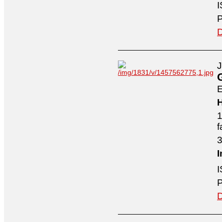
I
P
D
J
E
H
1
f
3
I
I
P
D