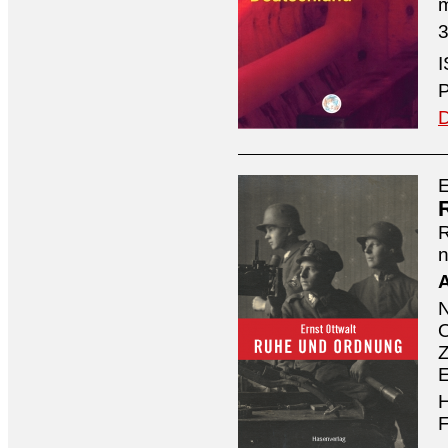
3
I
P
D
E
n
A
O
Z
E
H
F