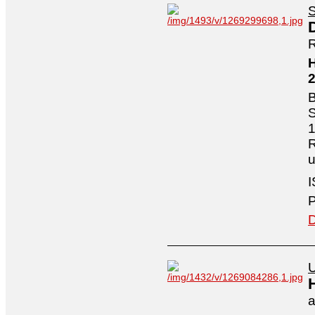
S
R
H
B
S
1
R
I
P
D
U
a