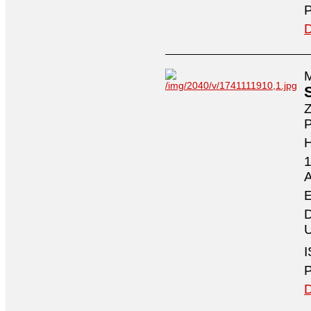
P
D
M
Z
P
1
A
E
D
U
I
P
D