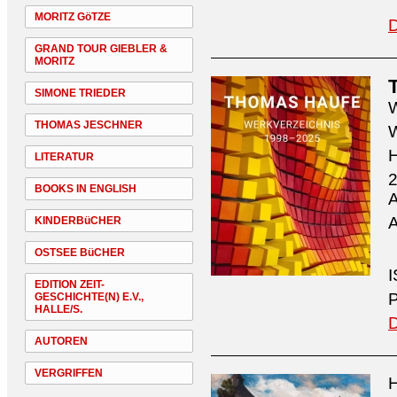
MORITZ GöTZE
D
GRAND TOUR GIEBLER &
MORITZ
SIMONE TRIEDER
W
THOMAS JESCHNER
W
H
LITERATUR
2
BOOKS IN ENGLISH
A
A
KINDERBüCHER
OSTSEE BüCHER
I
EDITION ZEIT-
P
GESCHICHTE(N) E.V.,
HALLE/S.
D
AUTOREN
VERGRIFFEN
H