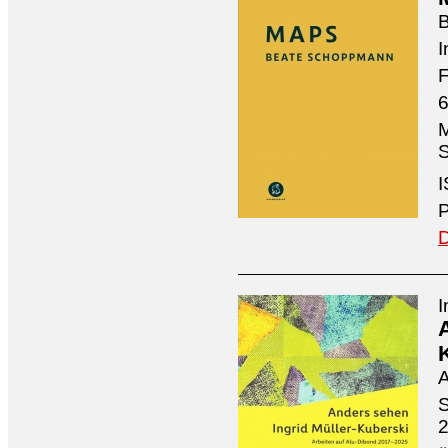
I
F
6
M
S
I
P
D
I
A
S