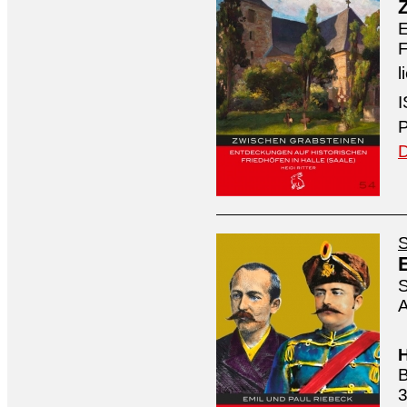
E
F
l
I
P
D
S
S
A
H
B
3