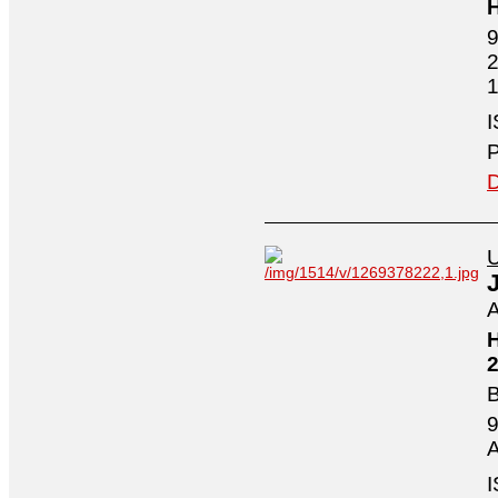
H
9
2
1
I
P
D
U
A
H
2
B
9
A
I