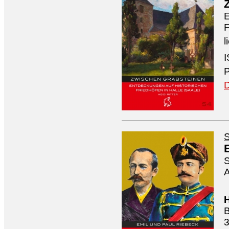
E
F
l
I
P
D
S
S
A
H
B
3