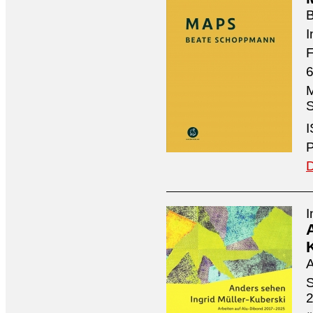
I
F
6
M
S
I
P
D
I
A
S