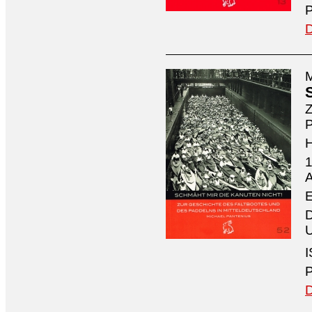
P
D
M
Z
P
1
A
E
D
U
I
P
D