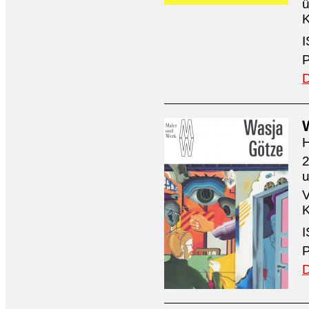
ü
K
I
P
D
H
2
V
K
I
P
D