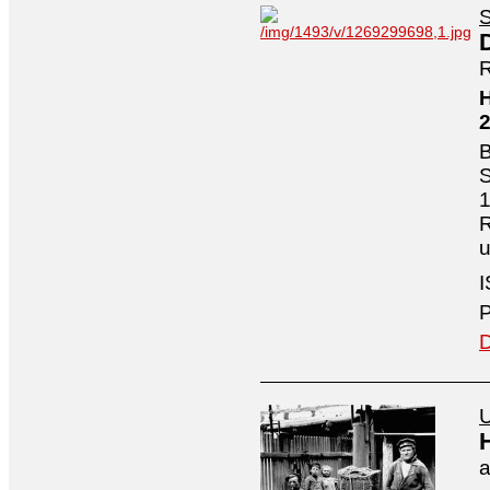
S
R
H
B
S
1
R
I
P
D
U
a