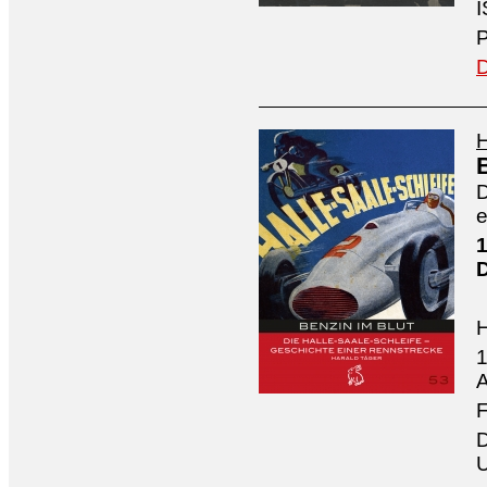
I
P
D
H
D
e
1
1
A
F
D
U