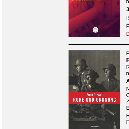
3
I
P
D
E
n
A
O
Z
E
H
F