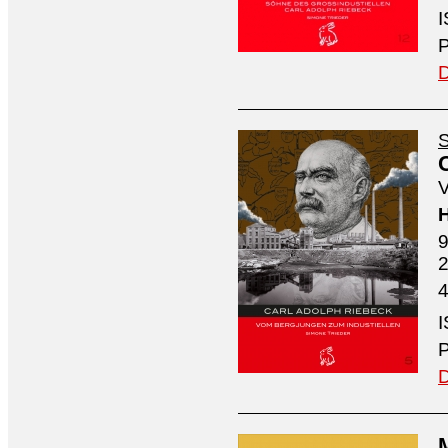
I
P
D
S
V
H
9
4
I
P
D