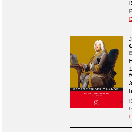
I
P
D
J
E
H
1
f
3
I
I
P
D