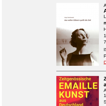
A
A
L
n
H
7
I
P
D
A
1
S