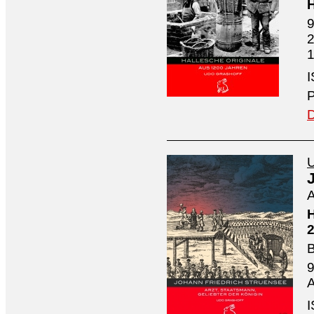
H
9
2
1
I
P
D
U
A
H
2
B
9
A
I