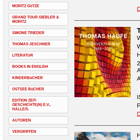
MORITZ GöTZE
D
GRAND TOUR GIEBLER &
MORITZ
SIMONE TRIEDER
W
THOMAS JESCHNER
W
H
LITERATUR
2
BOOKS IN ENGLISH
A
A
KINDERBüCHER
OSTSEE BüCHER
I
EDITION ZEIT-
P
GESCHICHTE(N) E.V.,
HALLE/S.
D
AUTOREN
VERGRIFFEN
H