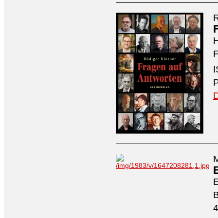
R
H
F
I
P
D
M
4