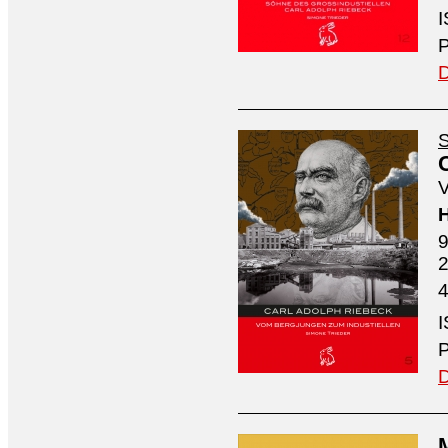
I
P
D
S
V
H
9
4
I
P
D