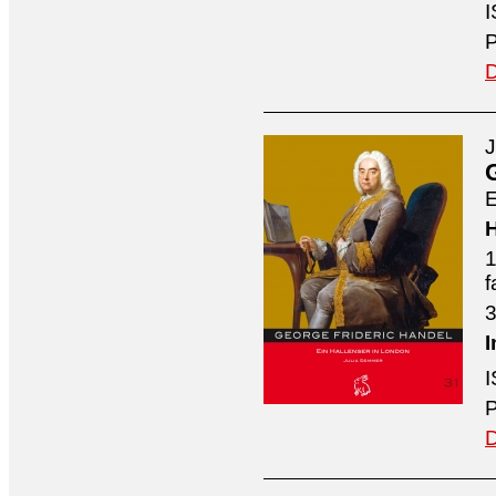
I
P
D
J
E
H
1
f
3
I
I
P
D