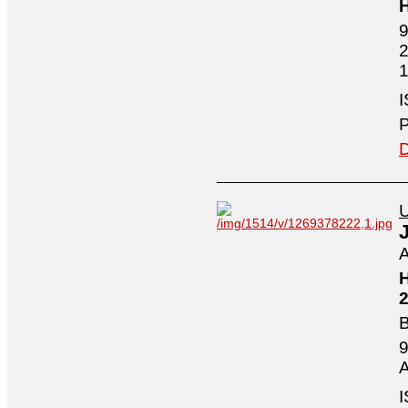
H
9
2
1
I
P
D
U
A
H
2
B
9
A
I