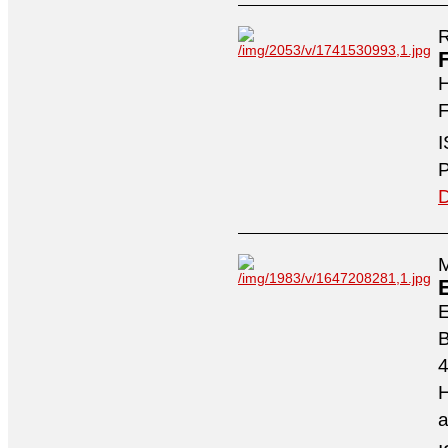
R
H
F
I
P
D
M
4
H
a