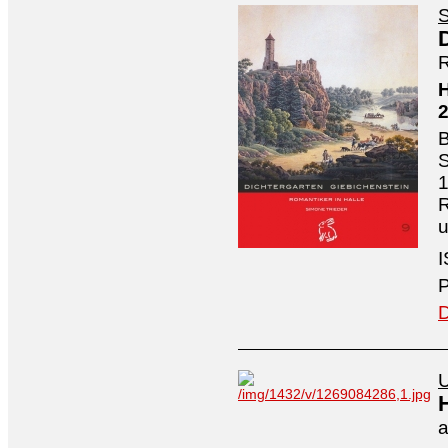
S
R
H
B
S
1
R
I
P
D
U
a