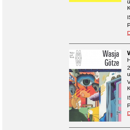
ü
K
I
P
D
H
2
V
K
I
P
D