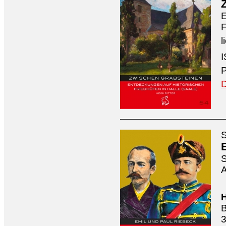
E
F
l
I
P
D
S
S
A
H
B
3