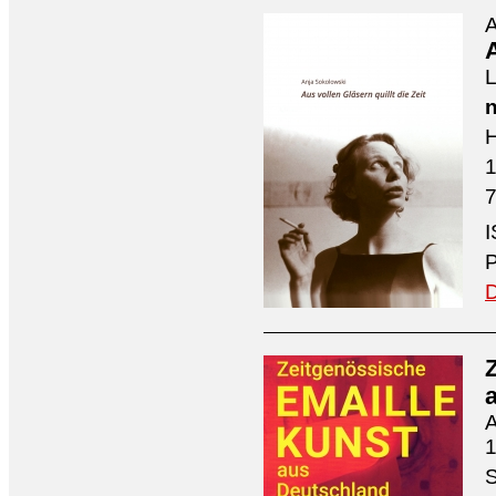
A
A
L
n
H
7
I
P
D
A
1
S