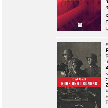
3
I
P
D
E
n
A
O
Z
E
H
F