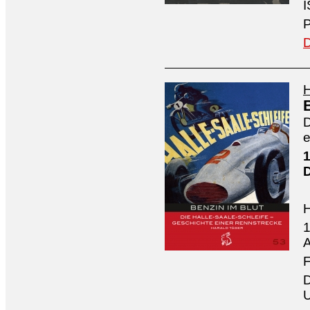
I
P
D
H
D
e
1
1
A
F
D
U