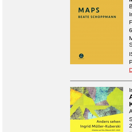
I
F
6
M
S
I
P
D
I
A
S