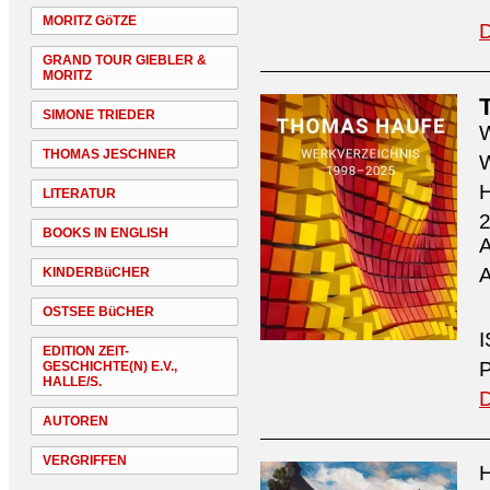
MORITZ GöTZE
D
GRAND TOUR GIEBLER &
MORITZ
SIMONE TRIEDER
W
THOMAS JESCHNER
W
H
LITERATUR
2
BOOKS IN ENGLISH
A
A
KINDERBüCHER
OSTSEE BüCHER
I
EDITION ZEIT-
P
GESCHICHTE(N) E.V.,
HALLE/S.
D
AUTOREN
VERGRIFFEN
H