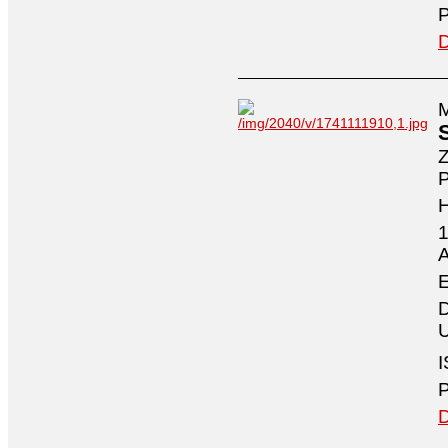
P
D
M
Z
P
1
A
E
D
U
I
P
D