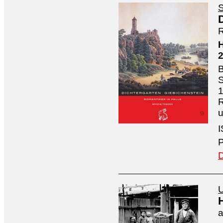
S
R
H
B
S
1
R
I
P
D
U
a