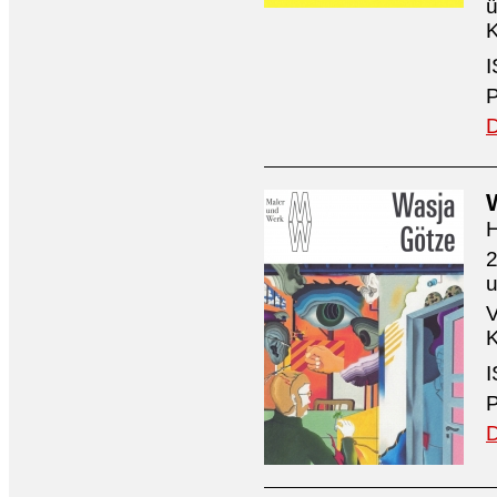
ü
K
I
P
D
H
2
V
K
I
P
D