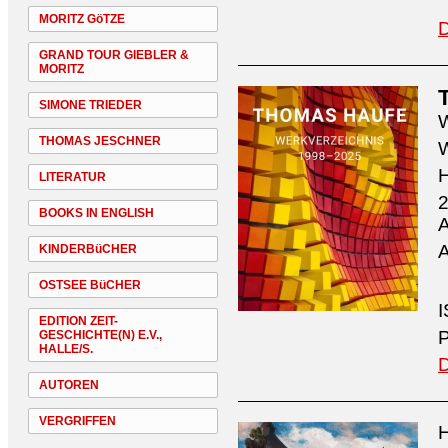
MORITZ GöTZE
D
GRAND TOUR GIEBLER &
MORITZ
SIMONE TRIEDER
W
THOMAS JESCHNER
W
H
LITERATUR
2
BOOKS IN ENGLISH
A
A
KINDERBüCHER
OSTSEE BüCHER
I
EDITION ZEIT-
P
GESCHICHTE(N) E.V.,
HALLE/S.
D
AUTOREN
VERGRIFFEN
H