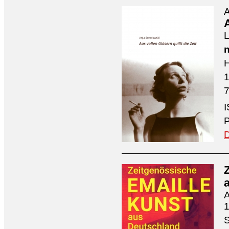
A
A
L
n
H
7
I
P
D
A
1
S