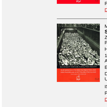
P
D
M
Z
P
1
A
E
D
U
I
P
D