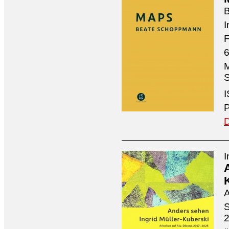
I
F
6
M
S
I
P
D
I
A
S