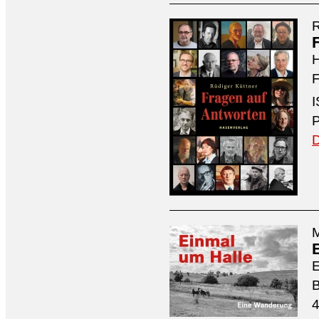
R
H
F
I
P
D
M
4