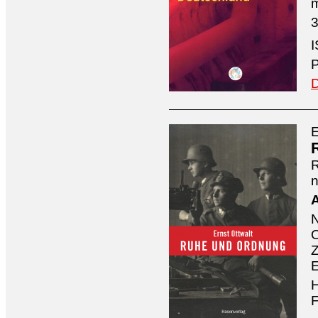
3
I
P
D
E
n
A
O
Z
E
H
F