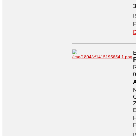
3
I
P
D
E
n
A
O
Z
E
H
F
I