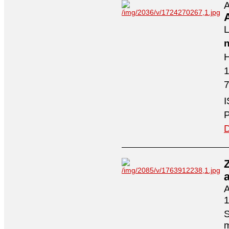
A
A
L
n
H
7
I
P
D
A
1
S