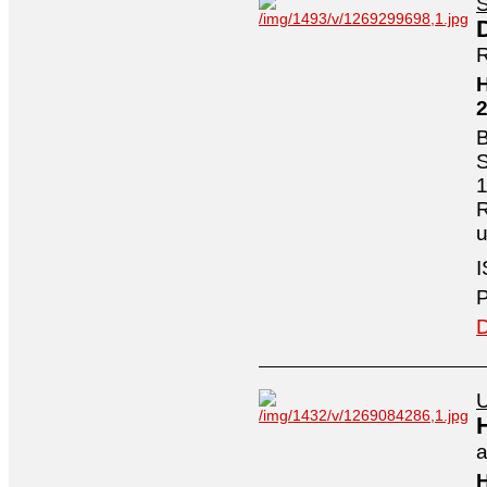
S
R
H
B
S
1
R
I
P
D
U
a
H