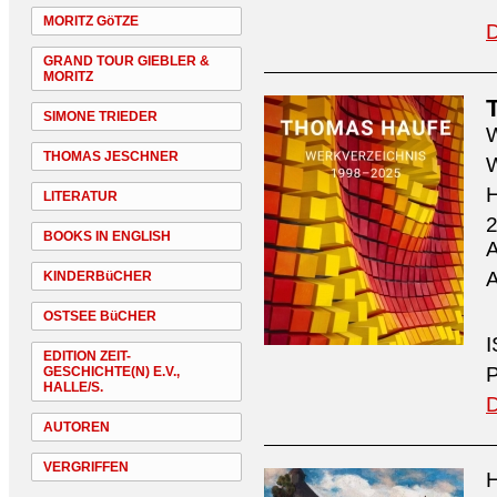
MORITZ GöTZE
D
GRAND TOUR GIEBLER &
MORITZ
SIMONE TRIEDER
W
THOMAS JESCHNER
W
H
LITERATUR
2
BOOKS IN ENGLISH
A
A
KINDERBüCHER
OSTSEE BüCHER
I
EDITION ZEIT-
P
GESCHICHTE(N) E.V.,
HALLE/S.
D
AUTOREN
VERGRIFFEN
H