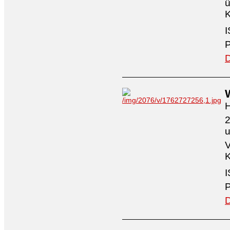
ü
K
I
P
D
H
2
V
K
I
P
D