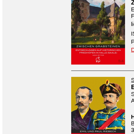
E
F
l
I
P
D
S
S
A
H
B
3