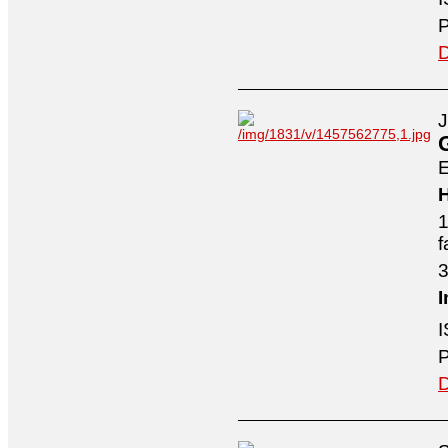
P
D
J
E
H
1
f
3
I
I
P
D