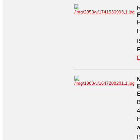
R
H
F
I
P
D
M
4
H
a
I