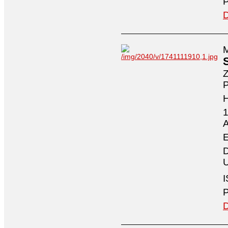
P
D
M
Z
P
1
A
E
D
U
I
P
D