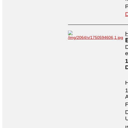
P
D
H
D
e
1
1
A
F
D
U
I