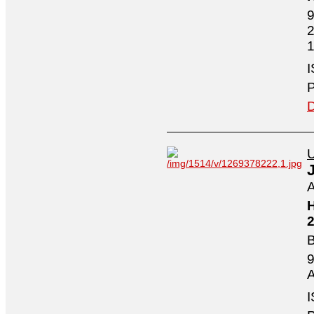
9
2
1
I
P
D
U
A
H
2
B
9
A
I