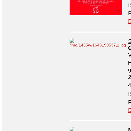
I
P
D
S
V
H
9
4
I
P
D