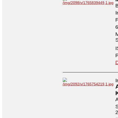
I
F
6
M
S
I
P
D
I
A
S