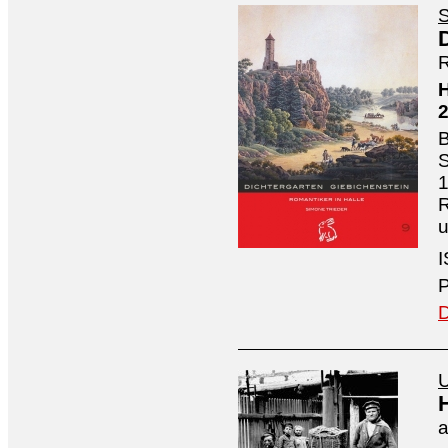
S
R
H
B
S
1
R
I
P
D
U
a