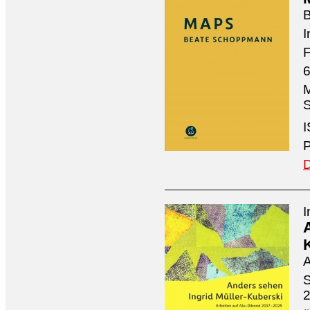
I
F
6
M
S
I
P
D
I
A
S