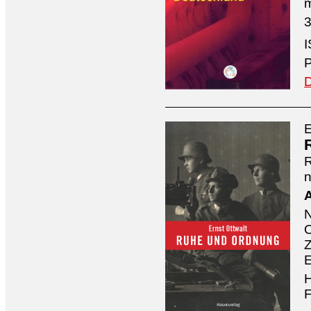
3
I
P
D
E
n
A
O
Z
E
H
F