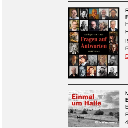
R
H
F
I
P
D
M
4