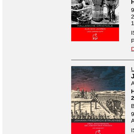
H
9
2
1
I
P
D
U
A
H
2
B
9
A
I