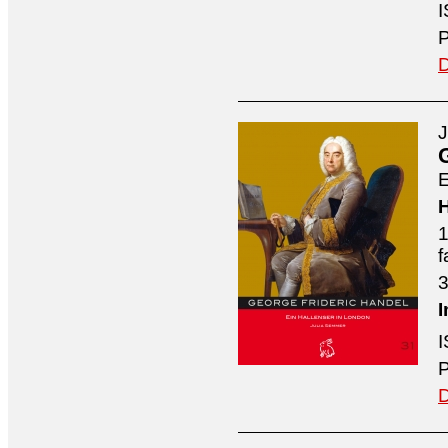
I
P
D
J
E
H
1
f
3
I
I
P
D