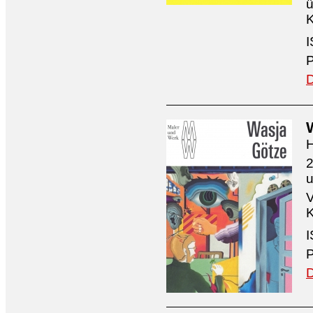
ü
K
I
P
D
H
2
V
K
I
P
D