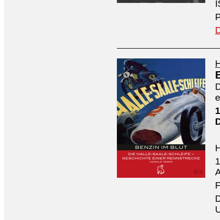
I
P
D
H
D
e
1
1
A
F
D
U