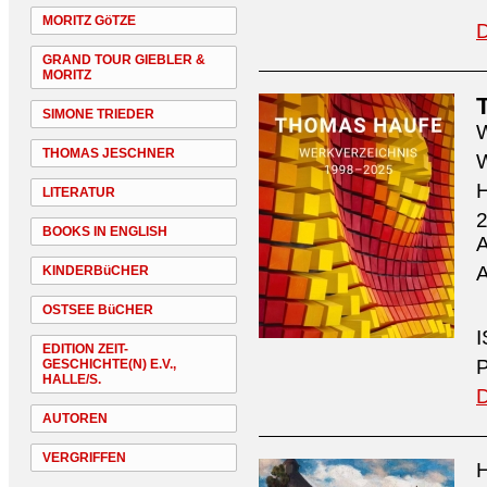
MORITZ GöTZE
D
GRAND TOUR GIEBLER &
MORITZ
SIMONE TRIEDER
W
THOMAS JESCHNER
W
H
LITERATUR
2
BOOKS IN ENGLISH
A
A
KINDERBüCHER
OSTSEE BüCHER
I
EDITION ZEIT-
P
GESCHICHTE(N) E.V.,
HALLE/S.
D
AUTOREN
VERGRIFFEN
H