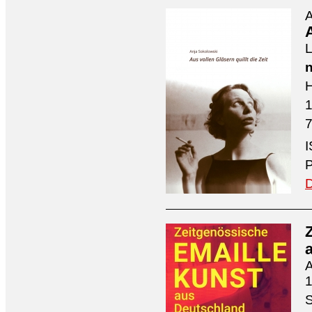
A
A
L
n
H
7
I
P
D
A
1
S