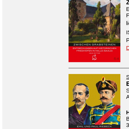
E
F
l
I
P
D
S
S
A
H
B
3