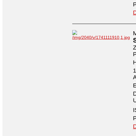
P
D
M
Z
P
1
A
E
D
U
I
P
D