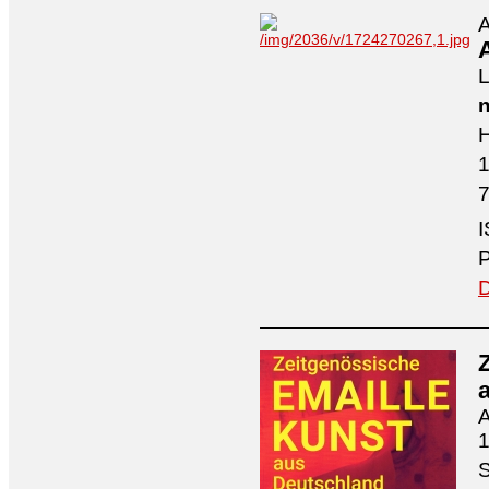
A
A
L
n
H
7
I
P
D
A
1
S