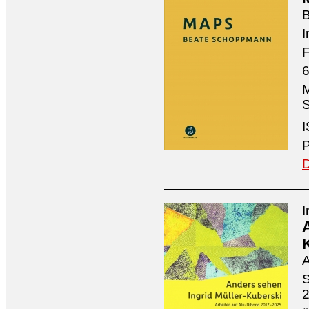
I
F
6
M
S
I
P
D
I
A
S