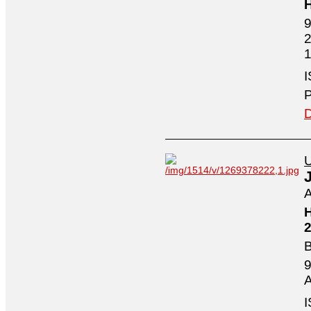
H
9
2
1
I
P
D
U
A
H
2
B
9
A
I