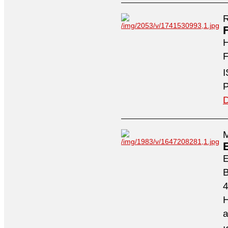
R
H
F
I
P
D
M
4
H
a