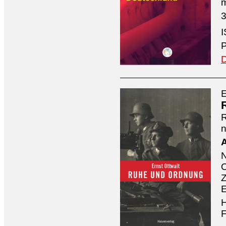
3
I
P
D
E
n
A
O
Z
E
H
F