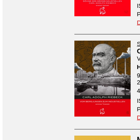
I
P
D
S
V
H
9
4
I
P
D