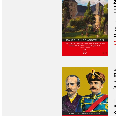
E
F
l
I
P
D
S
S
A
H
B
3