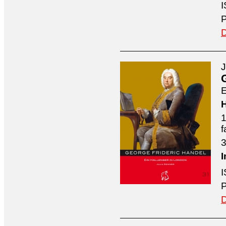
I
P
D
J
E
H
1
f
3
I
I
P
D