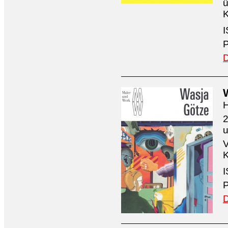
ü
K
I
P
D
H
2
V
K
I
P
D