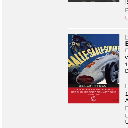
I
P
D
H
D
e
1
1
A
F
D
U