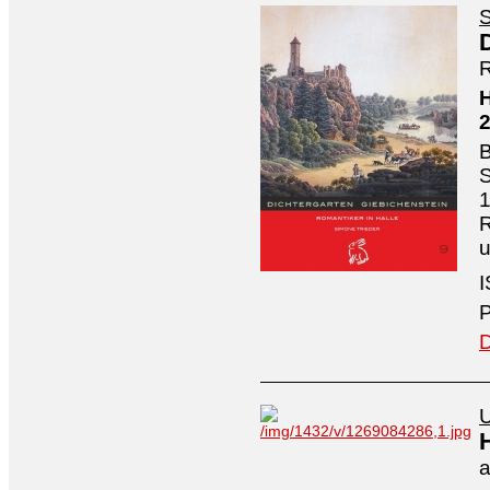
S
R
H
B
S
1
R
I
P
D
U
a