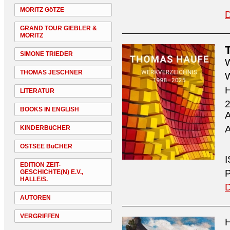
MORITZ GöTZE
D
GRAND TOUR GIEBLER &
MORITZ
SIMONE TRIEDER
W
THOMAS JESCHNER
W
H
LITERATUR
2
BOOKS IN ENGLISH
A
A
KINDERBüCHER
OSTSEE BüCHER
I
EDITION ZEIT-
P
GESCHICHTE(N) E.V.,
HALLE/S.
D
AUTOREN
VERGRIFFEN
H