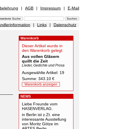
sbelehrung
|
AGB
|
Impressum
|
E-Mail
ndlerinformation
|
Links
|
Datenschutz
Warenkorb
Dieser Artikel wurde in
den Warenkorb gelegt:
Aus vollen Gläsern
quillt die Zeit
Lieder, Gedichte und Prosa
Ausgewählte Artikel: 19
Summe: 343.10 €
Warenkorb anzeigen
NEWS
Liebe Freunde vom
HASENVERLAG.
in Berlin ist z.Zt. eine
interessante Ausstellung
von Moritz Götze im
ARTES Berlin.