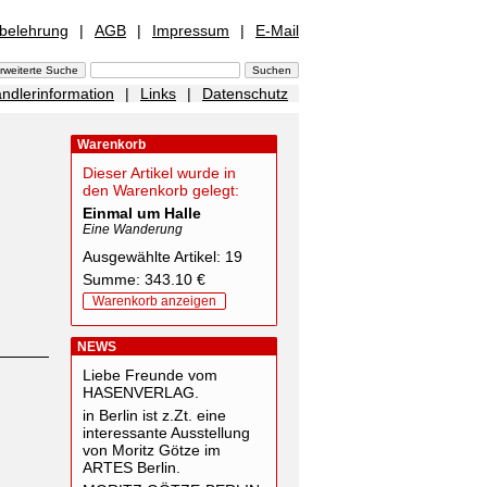
sbelehrung
|
AGB
|
Impressum
|
E-Mail
ndlerinformation
|
Links
|
Datenschutz
Warenkorb
Dieser Artikel wurde in
den Warenkorb gelegt:
Einmal um Halle
Eine Wanderung
Ausgewählte Artikel: 19
Summe: 343.10 €
Warenkorb anzeigen
NEWS
Liebe Freunde vom
HASENVERLAG.
in Berlin ist z.Zt. eine
interessante Ausstellung
von Moritz Götze im
ARTES Berlin.