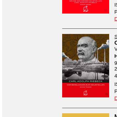
I
P
D
S
V
H
9
4
I
P
D