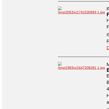
R
H
F
I
P
D
M
4
H
a