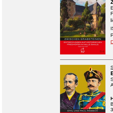
E
F
l
I
P
D
S
S
A
H
B
3