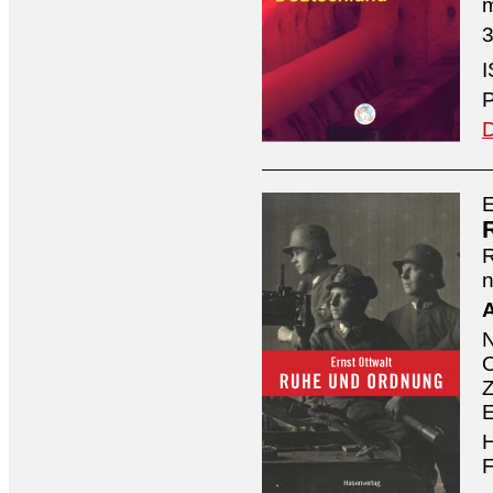
3
I
P
D
E
n
A
O
Z
E
H
F