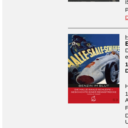
I
P
D
H
D
e
1
1
A
F
D
U