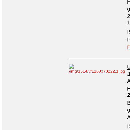
H
9
2
1
I
P
D
U
A
H
2
B
9
A
I