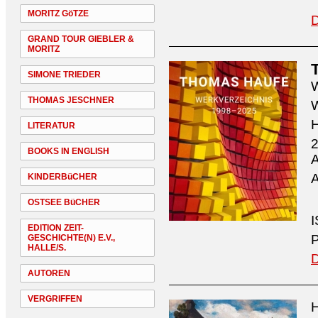
MORITZ GöTZE
D
GRAND TOUR GIEBLER &
MORITZ
SIMONE TRIEDER
W
THOMAS JESCHNER
W
H
LITERATUR
2
BOOKS IN ENGLISH
A
A
KINDERBüCHER
OSTSEE BüCHER
I
EDITION ZEIT-
P
GESCHICHTE(N) E.V.,
HALLE/S.
D
AUTOREN
VERGRIFFEN
H