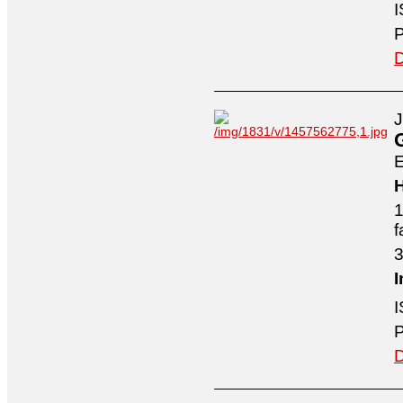
I
P
D
J
E
H
1
f
3
I
I
P
D