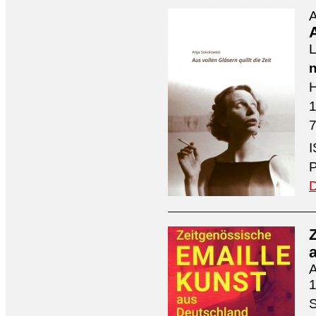
A
A
L
n
H
7
I
P
D
A
1
S