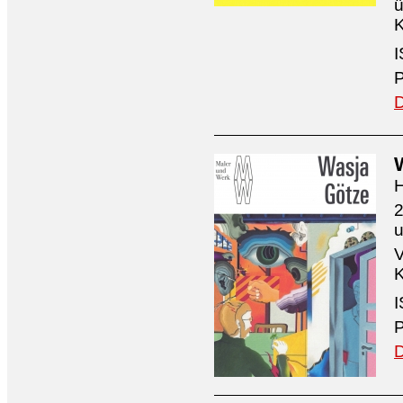
ü
K
I
P
D
H
2
V
K
I
P
D