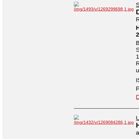
S
R
H
B
S
1
R
I
P
D
U
a