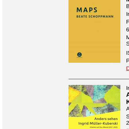
I
F
6
M
S
I
P
D
I
A
S