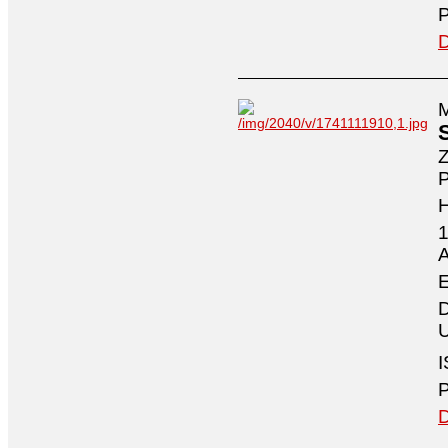
P
D
M
Z
P
1
A
E
D
U
I
P
D