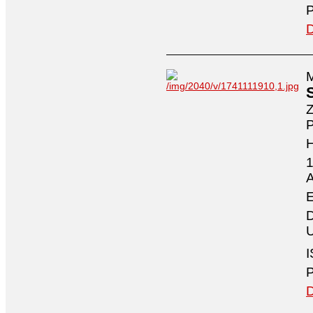
P
D
M
Z
P
1
A
E
D
U
I
P
D