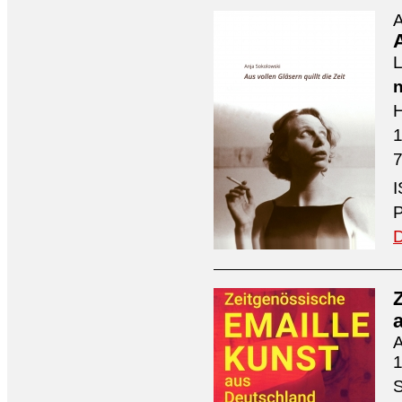
A
A
L
n
H
7
I
P
D
A
1
S