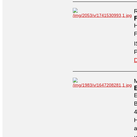
R
H
F
I
P
D
M
4
H
a