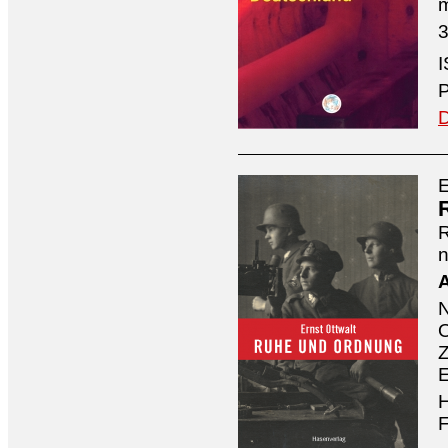
3
I
P
D
E
n
A
O
Z
E
H
F