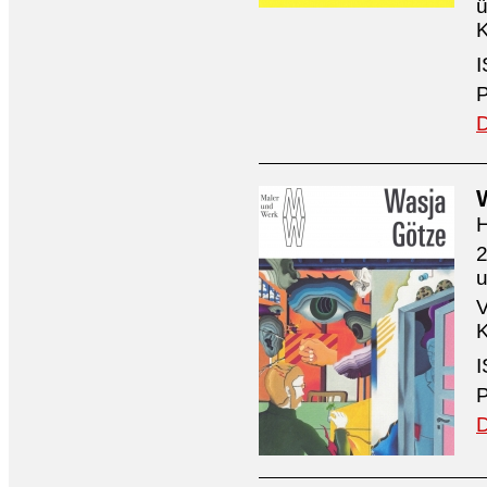
ü
K
I
P
D
H
2
V
K
I
P
D