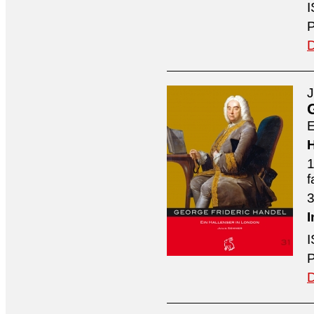
I
P
D
J
E
H
1
f
3
I
I
P
D