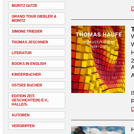
MORITZ GöTZE
D
GRAND TOUR GIEBLER &
MORITZ
SIMONE TRIEDER
W
THOMAS JESCHNER
W
H
LITERATUR
2
BOOKS IN ENGLISH
A
A
KINDERBüCHER
OSTSEE BüCHER
I
EDITION ZEIT-
P
GESCHICHTE(N) E.V.,
HALLE/S.
D
AUTOREN
VERGRIFFEN
H