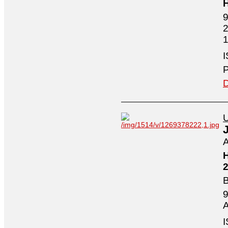
H
9
2
1
I
P
D
U
A
H
2
B
9
A
I