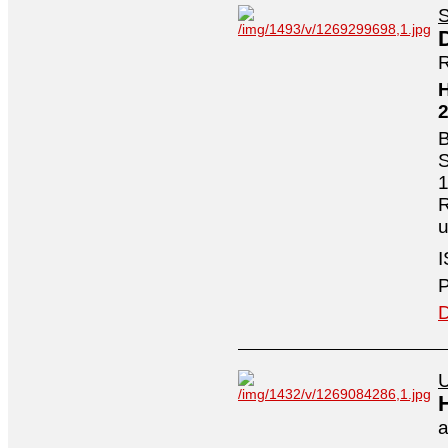
S
R
H
B
S
1
R
I
P
D
U
a