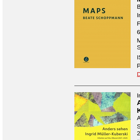
I
F
6
M
S
I
P
D
I
A
S