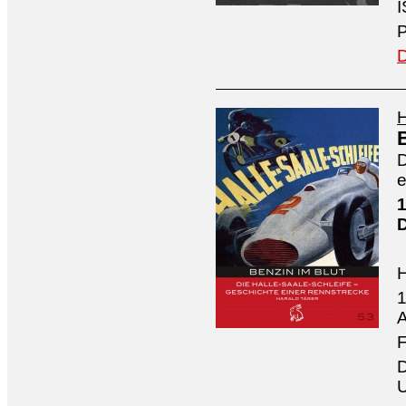
I
P
D
H
D
e
1
1
A
F
D
U