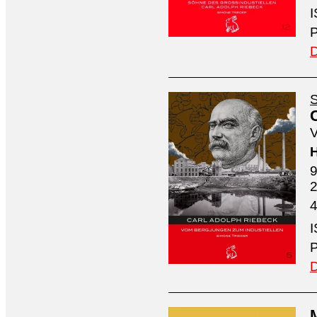
I
P
D
S
V
H
9
4
I
P
D