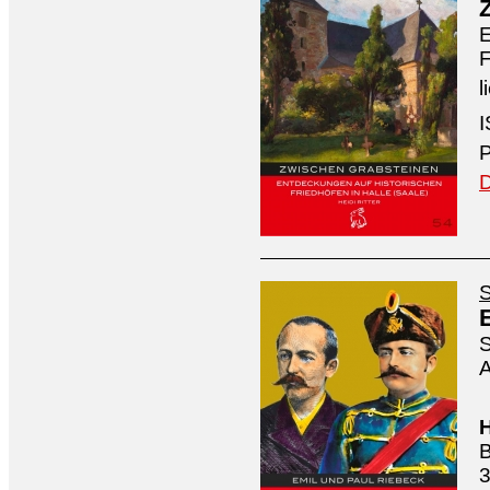
E
F
l
I
P
D
S
S
A
H
B
3