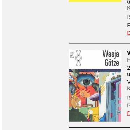
ü
K
I
P
D
H
2
V
K
I
P
D