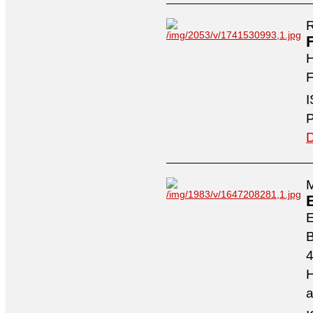
R
H
F
I
P
D
M
4
H
a