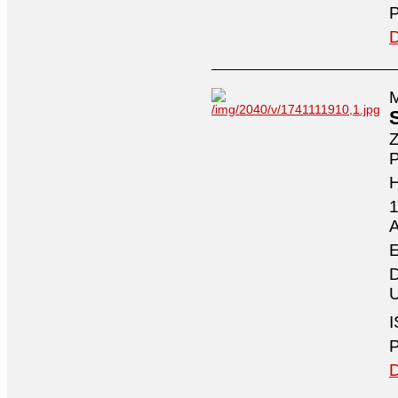
P
D
M
Z
P
1
A
E
D
U
I
P
D