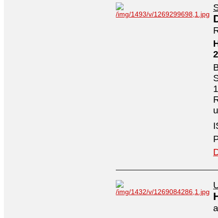
S
R
H
B
S
1
R
I
P
D
U
a