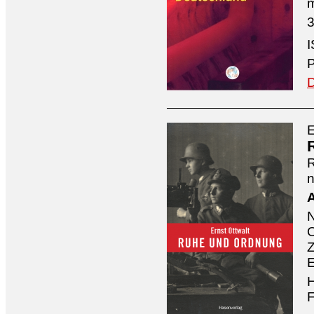
3
I
P
D
E
n
A
O
Z
E
H
F