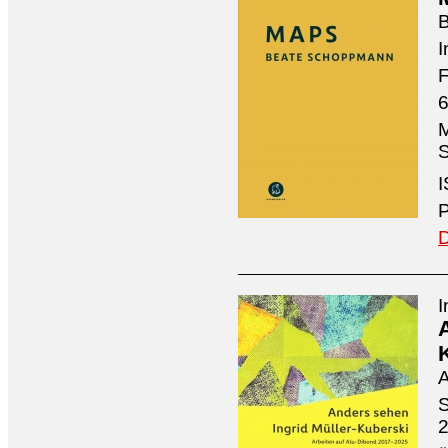
I
F
6
M
S
I
P
D
I
A
S