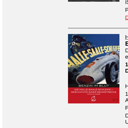
I
P
D
H
D
e
1
1
A
F
D
U