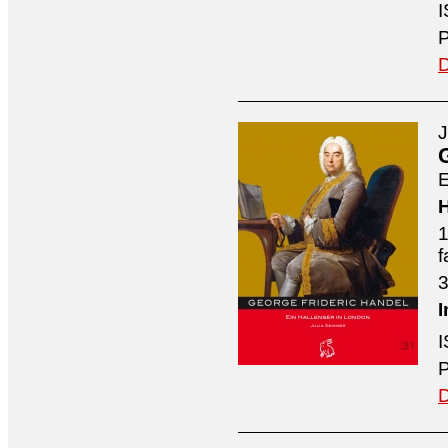
I
P
D
J
E
H
1
f
3
I
I
P
D