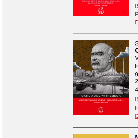
I
P
D
S
V
H
9
4
I
P
D