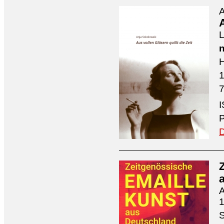
A
A
L
n
H
7
I
P
D
A
1
S