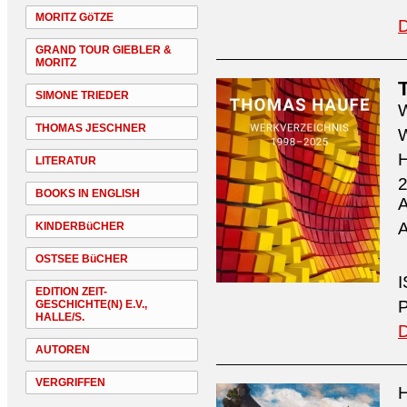
MORITZ GöTZE
D
GRAND TOUR GIEBLER &
MORITZ
SIMONE TRIEDER
W
THOMAS JESCHNER
W
H
LITERATUR
2
BOOKS IN ENGLISH
A
A
KINDERBüCHER
OSTSEE BüCHER
I
EDITION ZEIT-
P
GESCHICHTE(N) E.V.,
HALLE/S.
D
AUTOREN
VERGRIFFEN
H