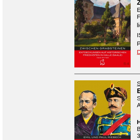
E
F
l
I
P
D
S
S
A
H
B
3