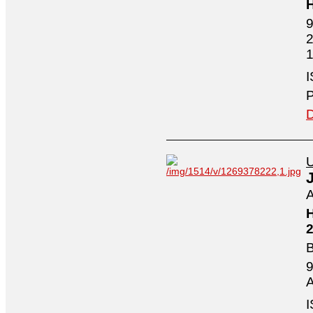
H
9
2
1
I
P
D
U
A
H
2
B
9
A
I