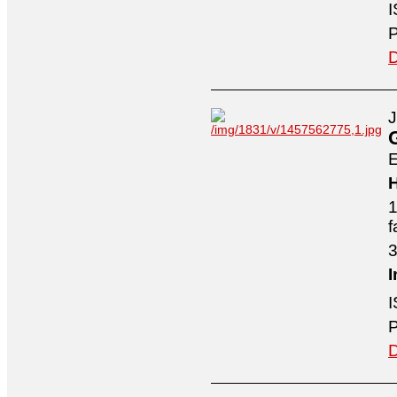
I
P
D
J
E
H
1
f
3
I
I
P
D