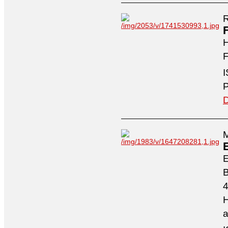
R
H
F
I
P
D
M
4
H
a