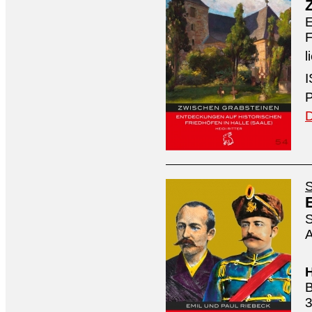
E
F
l
I
P
D
S
S
A
H
B
3