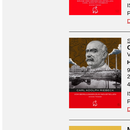
I
P
D
S
V
H
9
4
I
P
D