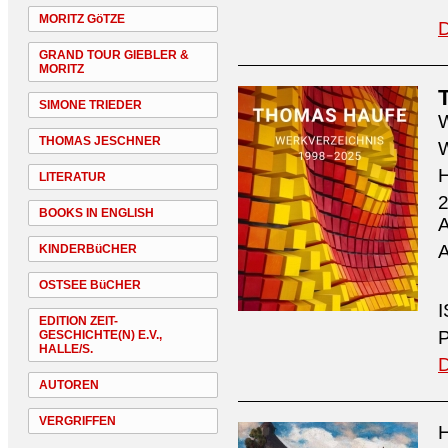
MORITZ GöTZE
D
GRAND TOUR GIEBLER &
MORITZ
SIMONE TRIEDER
W
THOMAS JESCHNER
W
H
LITERATUR
2
BOOKS IN ENGLISH
A
A
KINDERBüCHER
OSTSEE BüCHER
I
EDITION ZEIT-
P
GESCHICHTE(N) E.V.,
HALLE/S.
D
AUTOREN
VERGRIFFEN
H