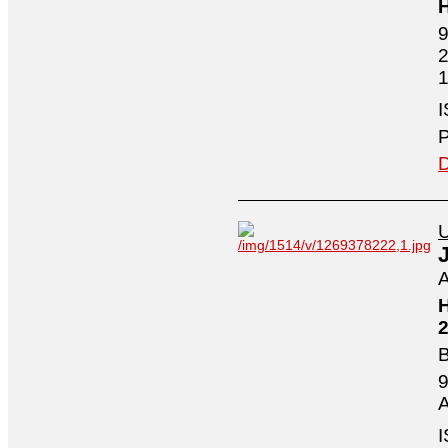
H
9
2
1
I
P
D
U
A
H
2
B
9
A
I