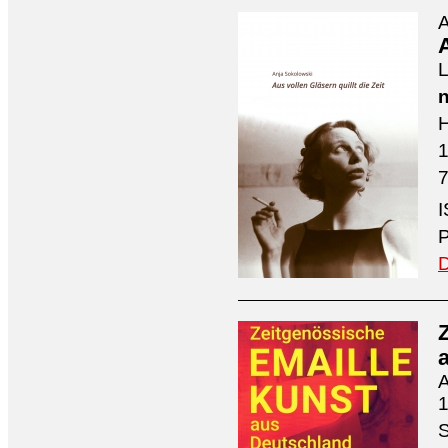
A
A
L
n
H
7
I
P
D
A
1
S