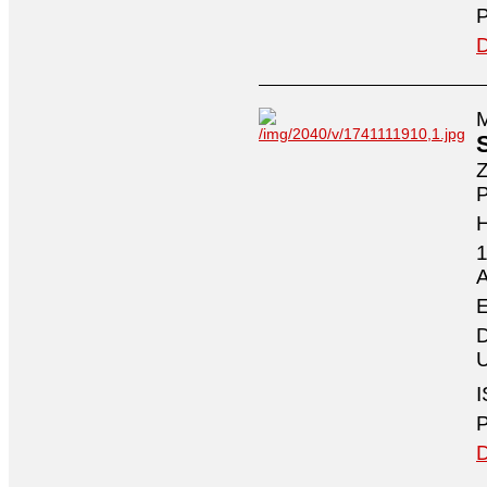
P
D
M
Z
P
1
A
E
D
U
I
P
D