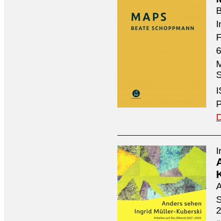
I
F
6
M
S
I
P
D
I
A
S