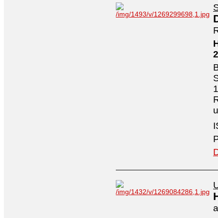
S
R
H
B
S
1
R
I
P
D
U
a