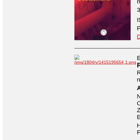
3
I
P
D
E
n
A
O
Z
E
H
F