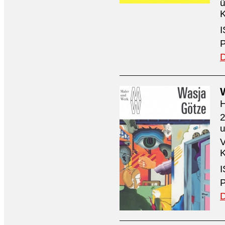
ü
K
I
P
D
H
2
V
K
I
P
D