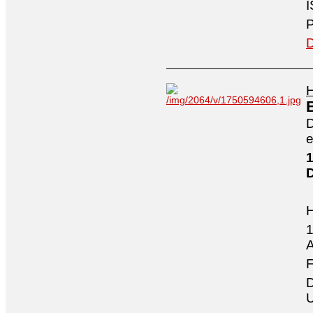
I
P
D
H
D
e
1
1
A
F
D
U