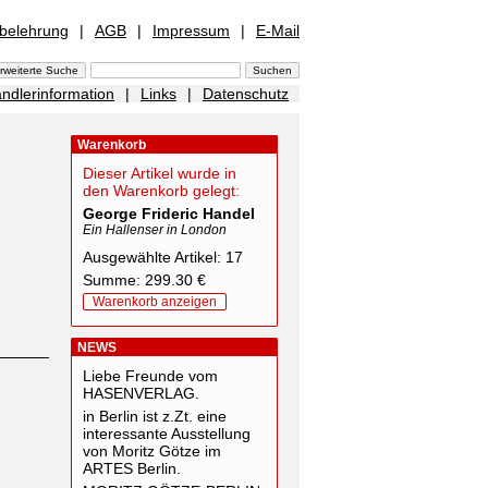
sbelehrung
|
AGB
|
Impressum
|
E-Mail
ndlerinformation
|
Links
|
Datenschutz
Warenkorb
Dieser Artikel wurde in
den Warenkorb gelegt:
George Frideric Handel
Ein Hallenser in London
Ausgewählte Artikel: 17
Summe: 299.30 €
Warenkorb anzeigen
NEWS
Liebe Freunde vom
HASENVERLAG.
in Berlin ist z.Zt. eine
interessante Ausstellung
von Moritz Götze im
ARTES Berlin.