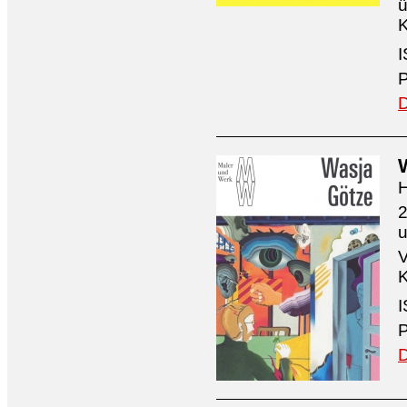
ü
K
I
P
D
H
2
V
K
I
P
D