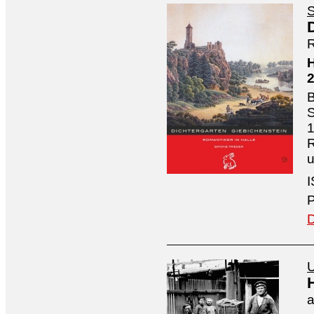
S
R
H
B
S
1
R
I
P
D
U
a