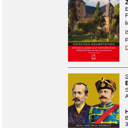
E
F
l
I
P
D
S
S
A
H
B
3