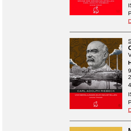
I
P
D
S
V
H
9
4
I
P
D