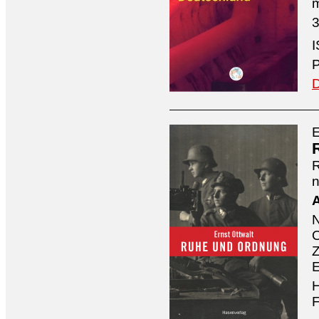
3
I
P
D
E
n
A
O
Z
E
H
F