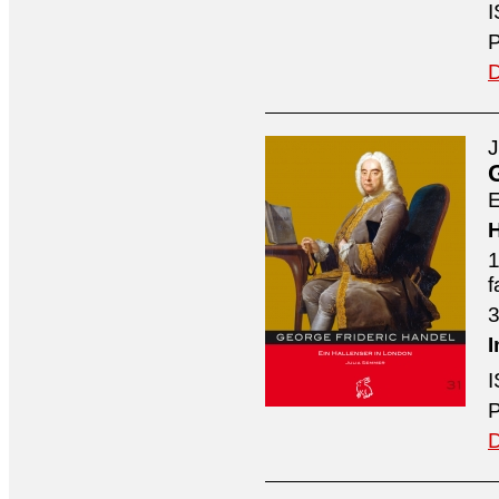
I
P
D
J
E
H
1
f
3
I
I
P
D