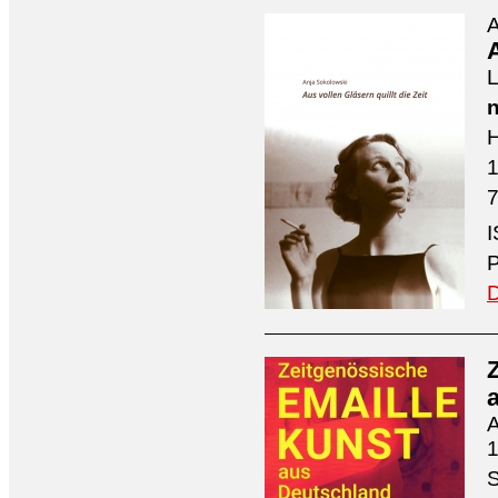
A
A
L
n
H
7
I
P
D
A
1
S