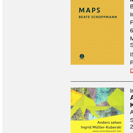
I
F
6
M
S
I
P
D
I
A
S