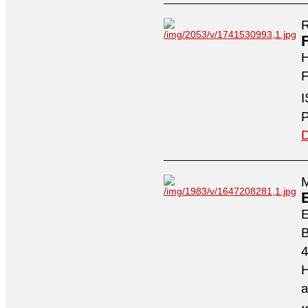
R
H
F
I
P
D
M
4
H
a