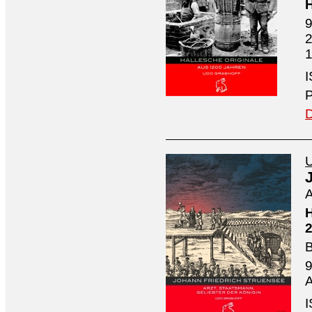
H
9
2
1
I
P
D
U
A
H
2
B
9
A
I