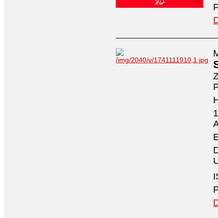
P
D
M
Z
P
1
A
E
D
U
I
P
D