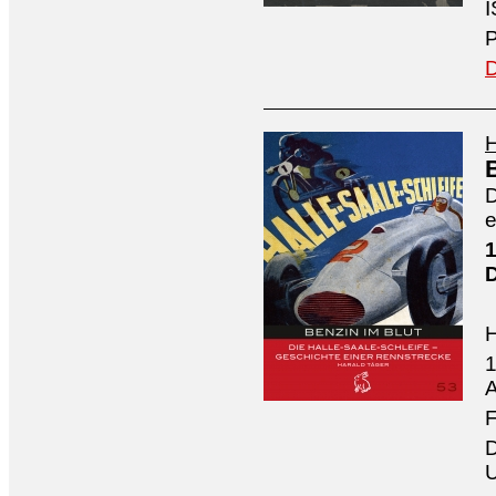
I
P
D
H
D
e
1
1
A
F
D
U