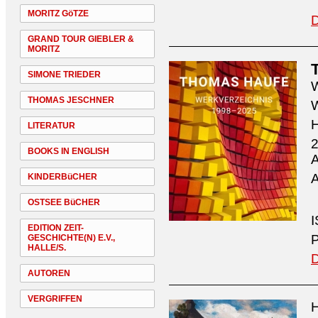
MORITZ GöTZE
D
GRAND TOUR GIEBLER &
MORITZ
SIMONE TRIEDER
W
THOMAS JESCHNER
W
H
LITERATUR
2
BOOKS IN ENGLISH
A
A
KINDERBüCHER
OSTSEE BüCHER
I
EDITION ZEIT-
P
GESCHICHTE(N) E.V.,
HALLE/S.
D
AUTOREN
VERGRIFFEN
H