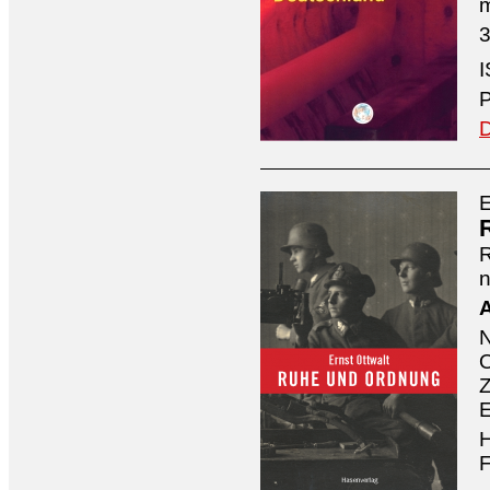
3
I
P
D
E
n
A
O
Z
E
H
F