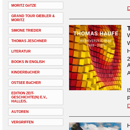
MORITZ GöTZE
D
GRAND TOUR GIEBLER &
MORITZ
SIMONE TRIEDER
W
THOMAS JESCHNER
W
H
LITERATUR
2
BOOKS IN ENGLISH
A
A
KINDERBüCHER
OSTSEE BüCHER
I
EDITION ZEIT-
P
GESCHICHTE(N) E.V.,
HALLE/S.
D
AUTOREN
VERGRIFFEN
H