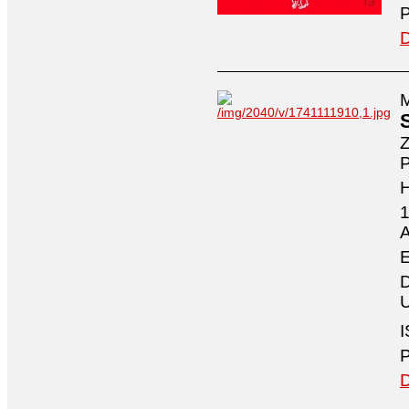
P
D
M
Z
P
1
A
E
D
U
I
P
D