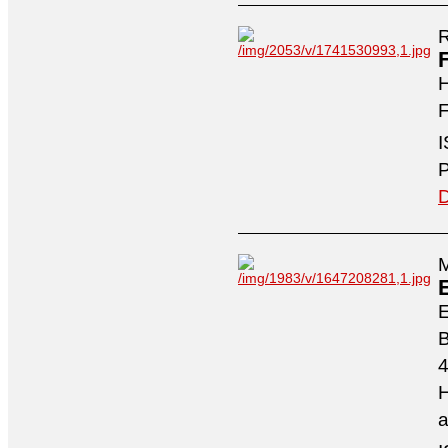
R
H
F
I
P
D
M
4
H
a