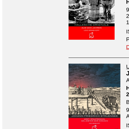
H
9
2
1
I
P
D
U
A
H
2
B
9
A
I