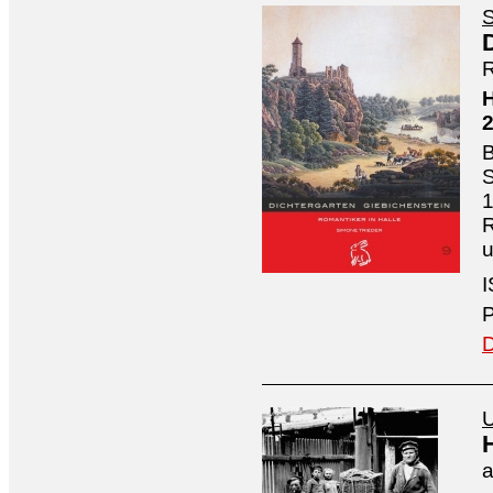
S
R
H
B
S
1
R
I
P
D
U
a