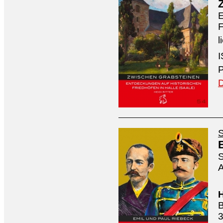
E
F
l
I
P
D
S
S
A
H
B
3