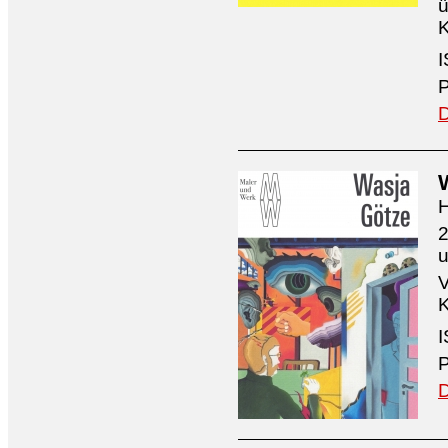
ü
K
I
P
D
H
2
V
K
I
P
D