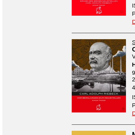
I
P
D
S
V
H
9
4
I
P
D