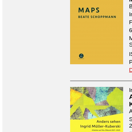
I
F
6
M
S
I
P
D
I
A
S