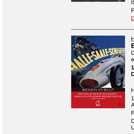
I
P
D
H
D
e
1
1
A
F
D
U