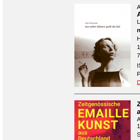
A
A
L
n
H
7
I
P
D
A
1
S