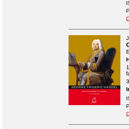
I
P
D
J
E
H
1
f
3
I
I
P
D