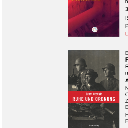
3
I
P
D
E
n
A
O
Z
E
H
F