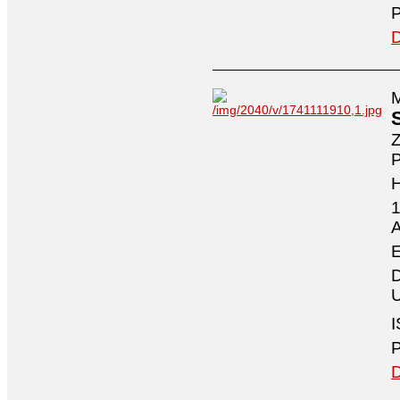
P
D
M
Z
P
1
A
E
D
U
I
P
D