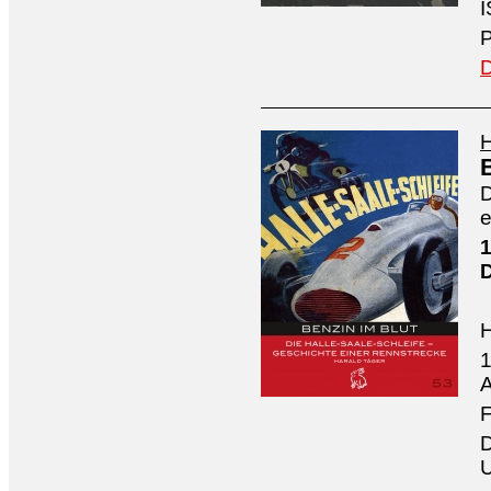
I
P
D
H
D
e
1
1
A
F
D
U