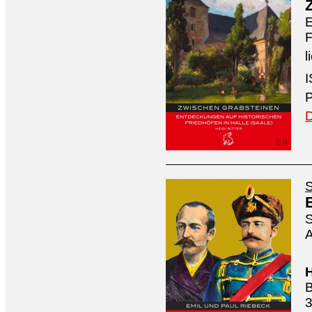
E
F
l
I
P
D
S
S
A
H
B
3