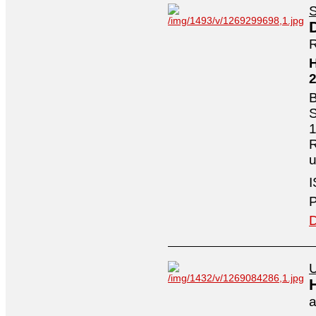
S
R
H
B
S
1
R
I
P
D
U
a