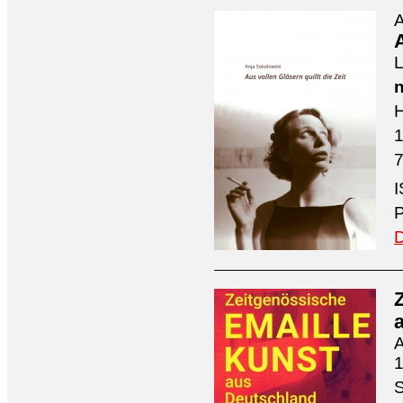
A
A
L
n
H
7
I
P
D
A
1
S