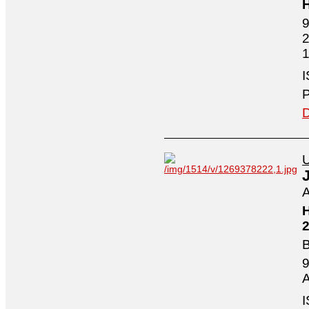
H
9
2
1
I
P
D
U
A
H
2
B
9
A
I