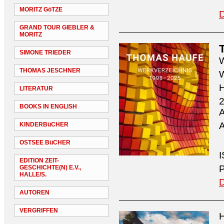
MORITZ GöTZE
D
GRAND TOUR GIEBLER &
MORITZ
SIMONE TRIEDER
W
THOMAS JESCHNER
W
H
LITERATUR
2
BOOKS IN ENGLISH
A
A
KINDERBüCHER
OSTSEE BüCHER
I
EDITION ZEIT-
P
GESCHICHTE(N) E.V.,
HALLE/S.
D
AUTOREN
VERGRIFFEN
H