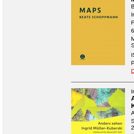
I
F
6
M
S
I
P
D
I
A
S