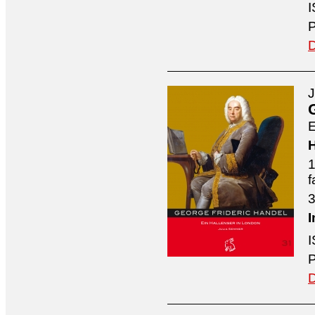
I
P
D
J
E
H
1
f
3
I
I
P
D