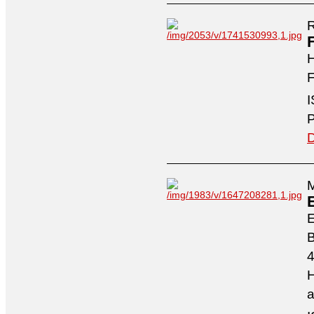
R
H
F
I
P
D
M
4
H
a