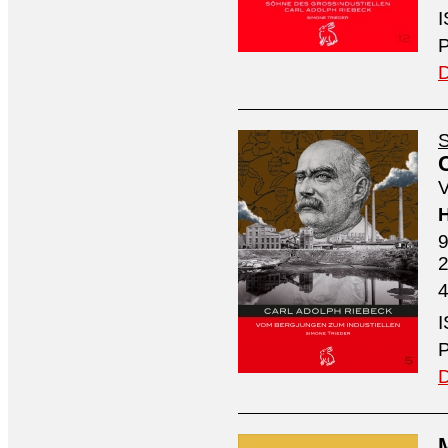
I
P
D
S
V
H
9
4
I
P
D