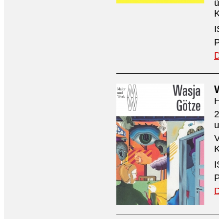
ü
K
I
P
D
H
2
V
K
I
P
D