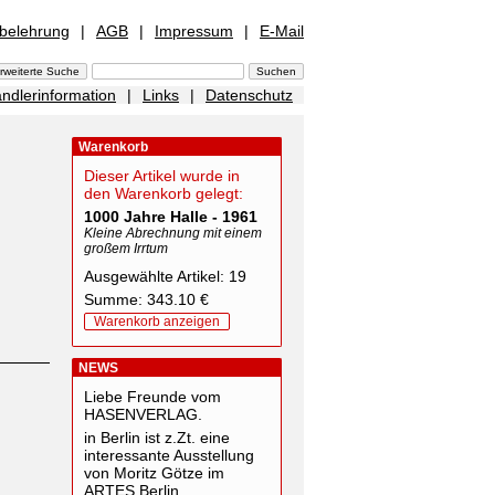
sbelehrung
|
AGB
|
Impressum
|
E-Mail
ndlerinformation
|
Links
|
Datenschutz
Warenkorb
Dieser Artikel wurde in
den Warenkorb gelegt:
1000 Jahre Halle - 1961
Kleine Abrechnung mit einem
großem Irrtum
Ausgewählte Artikel: 19
Summe: 343.10 €
Warenkorb anzeigen
NEWS
Liebe Freunde vom
HASENVERLAG.
in Berlin ist z.Zt. eine
interessante Ausstellung
von Moritz Götze im
ARTES Berlin.