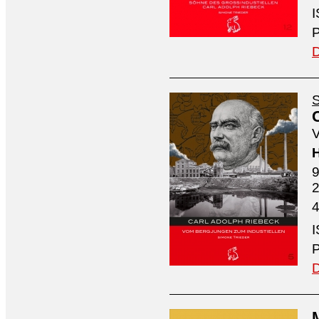
I
P
D
S
V
H
9
4
I
P
D