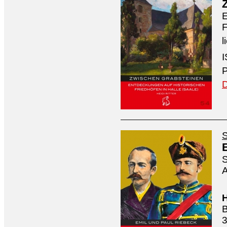
E
F
l
I
P
D
S
S
A
H
B
3