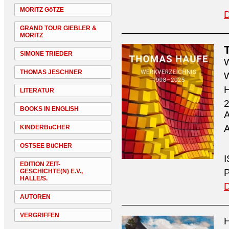
MORITZ GöTZE
D
GRAND TOUR GIEBLER &
MORITZ
SIMONE TRIEDER
W
THOMAS JESCHNER
W
H
LITERATUR
2
BOOKS IN ENGLISH
A
A
KINDERBüCHER
OSTSEE BüCHER
I
EDITION ZEIT-
P
GESCHICHTE(N) E.V.,
HALLE/S.
D
AUTOREN
VERGRIFFEN
H