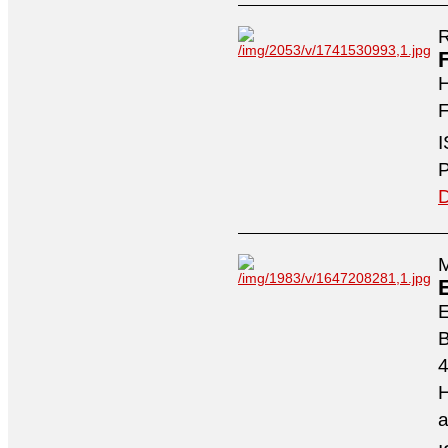
R
H
F
I
P
D
M
4
H
a