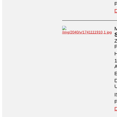
P
D
M
Z
P
1
A
E
D
U
I
P
D