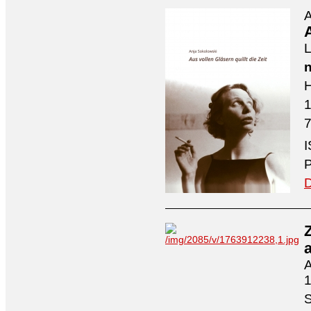
A
A
L
n
H
7
I
P
D
A
1
S