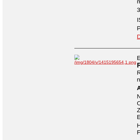
3
I
P
D
E
n
A
O
Z
E
H
F