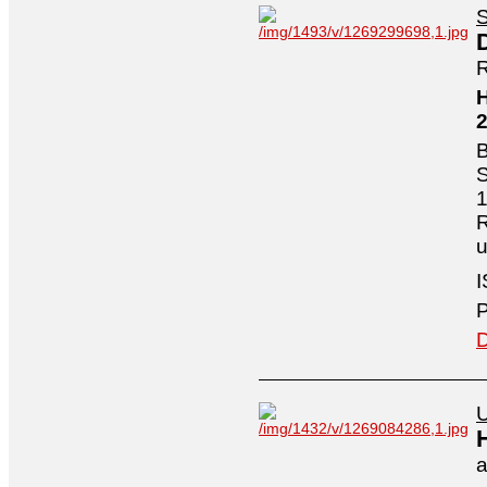
S
R
H
B
S
1
R
I
P
D
U
a