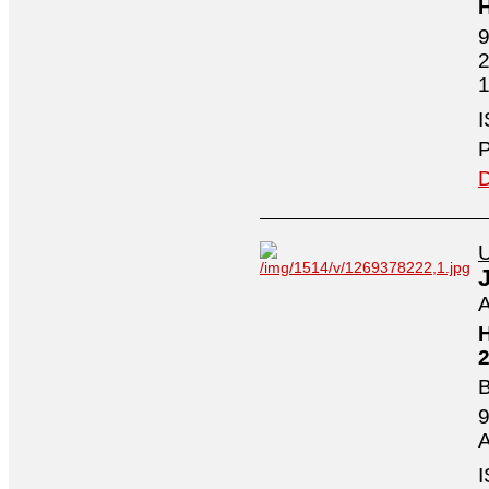
H
9
2
1
I
P
D
U
A
H
2
B
9
A
I