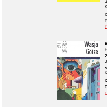
ü
K
I
P
D
H
2
V
K
I
P
D