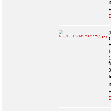
I
P
D
J
E
H
1
f
3
I
I
P
D