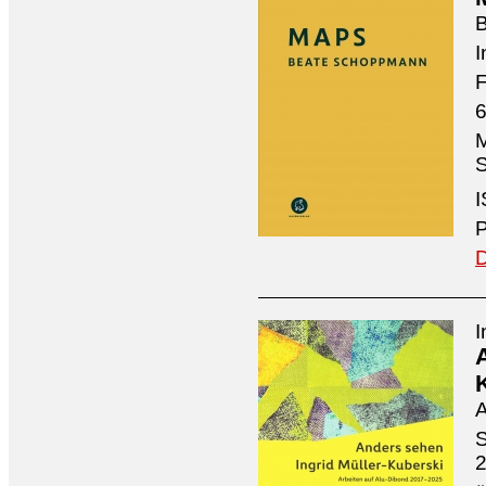
I
F
6
M
S
I
P
D
I
A
S