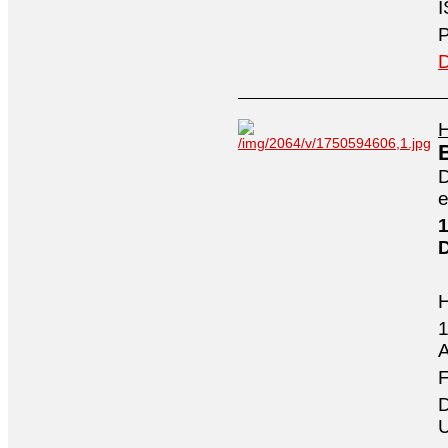
I
P
D
H
D
e
1
1
A
F
D
U