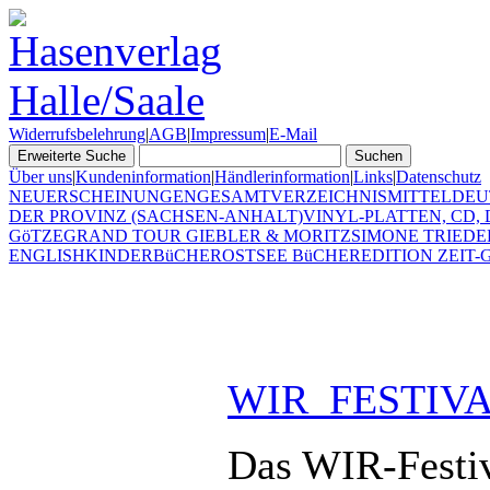
Widerrufsbelehrung
|
AGB
|
Impressum
|
E-Mail
Über uns
|
Kundeninformation
|
Händlerinformation
|
Links
|
Datenschutz
NEUERSCHEINUNGEN
GESAMTVERZEICHNIS
MITTELDEU
DER PROVINZ (SACHSEN-ANHALT)
VINYL-PLATTEN, CD,
GöTZE
GRAND TOUR GIEBLER & MORITZ
SIMONE TRIEDE
ENGLISH
KINDERBüCHER
OSTSEE BüCHER
EDITION ZEIT-G
WIR_FESTIV
Das WIR-Festiva