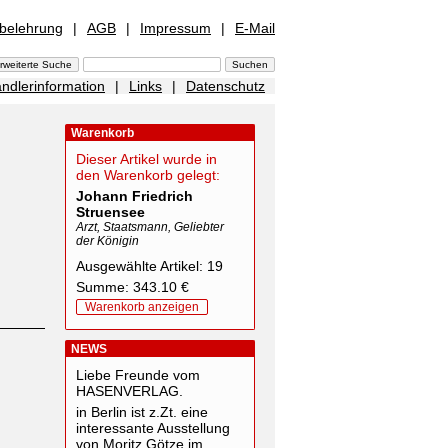
sbelehrung
|
AGB
|
Impressum
|
E-Mail
ndlerinformation
|
Links
|
Datenschutz
Warenkorb
Dieser Artikel wurde in
den Warenkorb gelegt:
Johann Friedrich
Struensee
Arzt, Staatsmann, Geliebter
der Königin
Ausgewählte Artikel: 19
Summe: 343.10 €
Warenkorb anzeigen
NEWS
Liebe Freunde vom
HASENVERLAG.
in Berlin ist z.Zt. eine
interessante Ausstellung
von Moritz Götze im