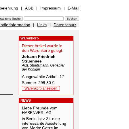
sbelehrung
|
AGB
|
Impressum
|
E-Mail
ndlerinformation
|
Links
|
Datenschutz
Warenkorb
Dieser Artikel wurde in
den Warenkorb gelegt:
Johann Friedrich
Struensee
Arzt, Staatsmann, Geliebter
der Königin
Ausgewählte Artikel: 17
Summe: 299.30 €
Warenkorb anzeigen
NEWS
Liebe Freunde vom
HASENVERLAG.
in Berlin ist z.Zt. eine
interessante Ausstellung
von Moritz Götze im