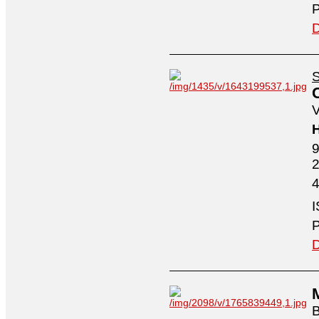
P
D
S
V
H
9
4
I
P
D