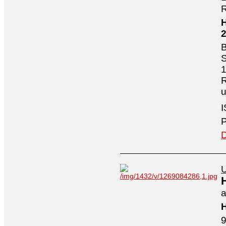
R
H
B
S
1
R
I
P
D
U
a
H
9