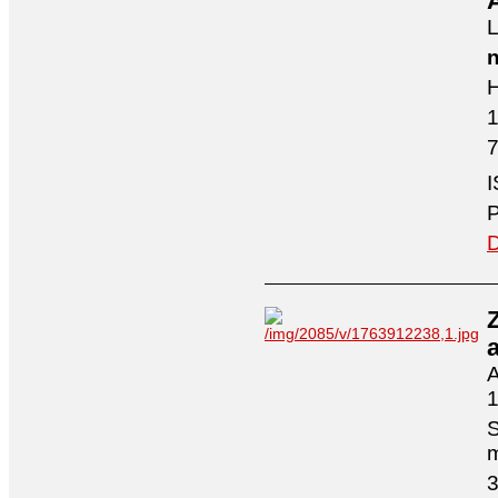
A
L
n
H
7
I
P
D
A
1
S
3