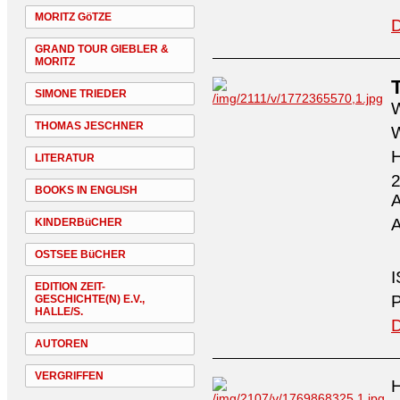
MORITZ GöTZE
D
GRAND TOUR GIEBLER &
MORITZ
SIMONE TRIEDER
W
THOMAS JESCHNER
W
H
LITERATUR
2
BOOKS IN ENGLISH
A
A
KINDERBüCHER
OSTSEE BüCHER
I
EDITION ZEIT-
P
GESCHICHTE(N) E.V.,
HALLE/S.
D
AUTOREN
VERGRIFFEN
H