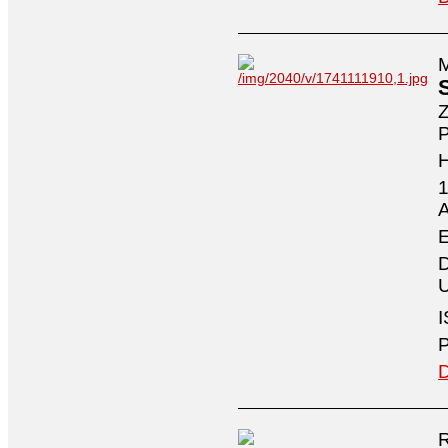
M
Z
P
1
A
E
D
U
I
P
D
R