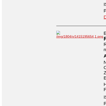
I
P
D
E
n
A
O
Z
E
H
F
I
P