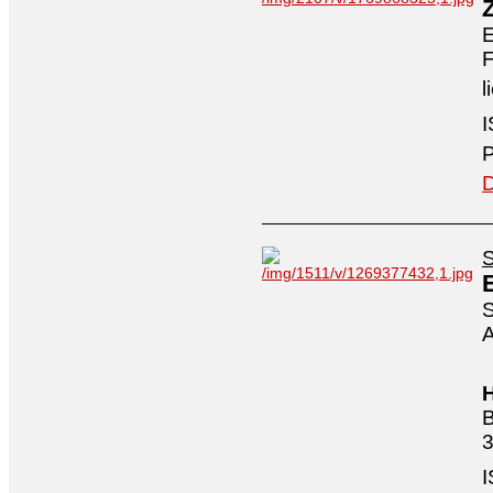
E
F
l
I
P
D
S
S
A
H
B
3
I