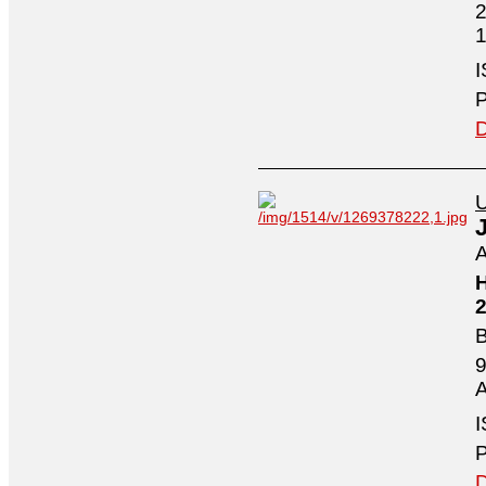
2
1
I
P
D
U
A
H
2
B
9
A
I
P
D