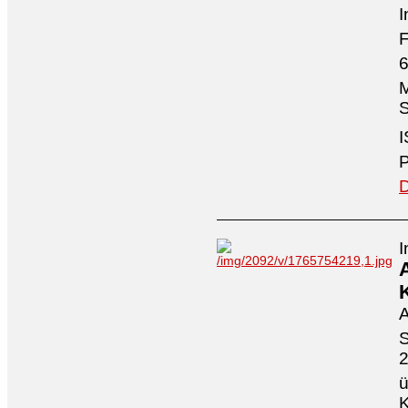
I
F
6
M
S
I
P
D
I
A
S
ü
K