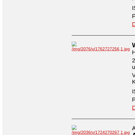
I
P
D
H
2
V
K
I
P
D
A