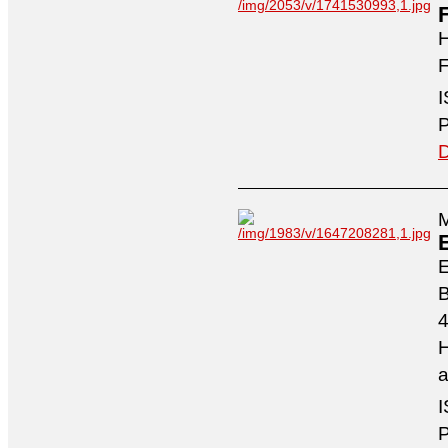
H
F
I
P
D
M
4
H
a
I
P