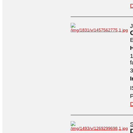
D
J
E
H
1
f
3
I
I
P
D
S