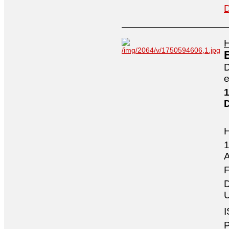
D
H
D
e
1
1
A
F
D
U
I
P