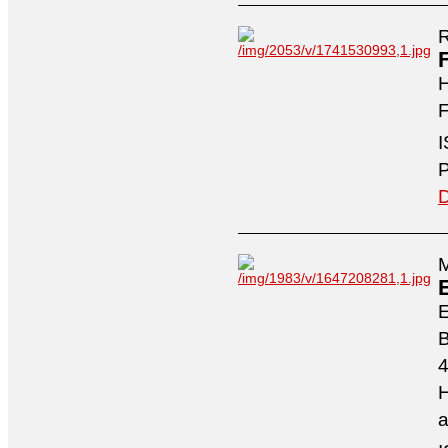
R
H
F
I
P
D
M
4
H
a