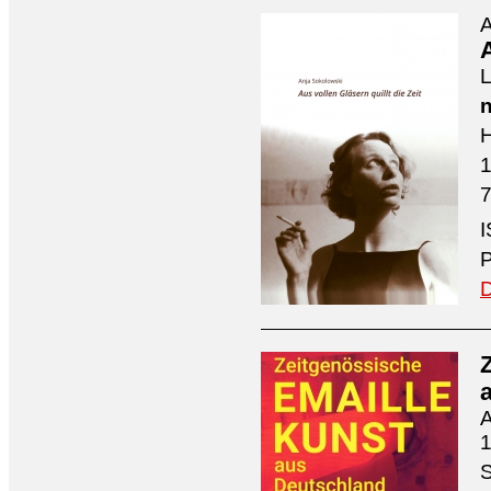
A
A
L
n
H
7
I
P
D
A
1
S