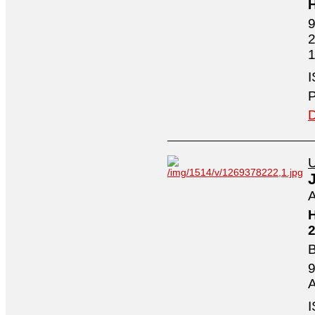
H
9
2
1
I
P
D
U
A
H
2
B
9
A
I