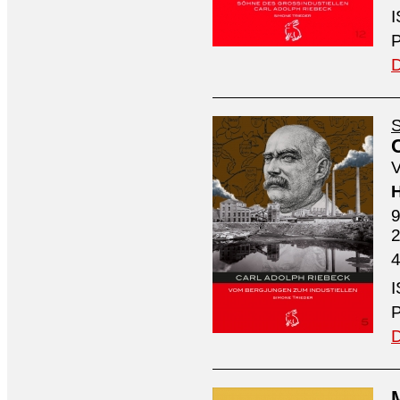
I
P
D
S
V
H
9
4
I
P
D