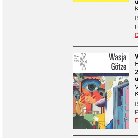
ü
K
I
P
D
H
2
V
K
I
P
D