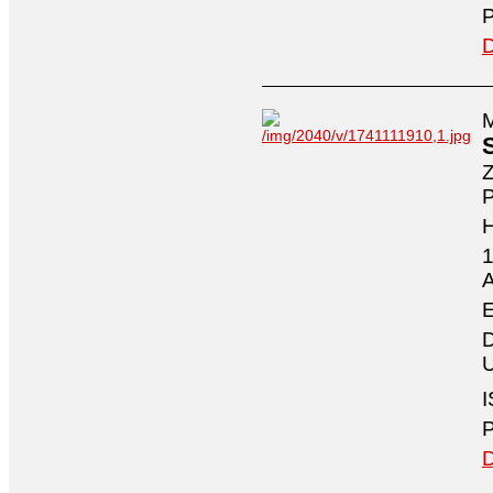
P
D
M
Z
P
1
A
E
D
U
I
P
D