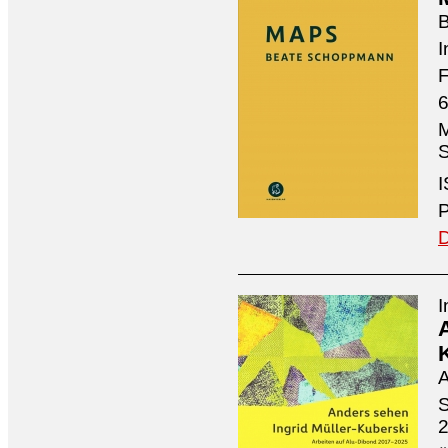
I
F
6
M
S
I
P
D
I
A
S