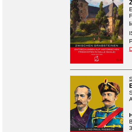
E
F
l
I
P
D
S
S
A
H
B
3