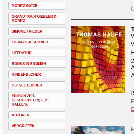
MORITZ GöTZE
D
GRAND TOUR GIEBLER &
MORITZ
SIMONE TRIEDER
W
THOMAS JESCHNER
W
H
LITERATUR
2
BOOKS IN ENGLISH
A
A
KINDERBüCHER
OSTSEE BüCHER
I
EDITION ZEIT-
P
GESCHICHTE(N) E.V.,
HALLE/S.
D
AUTOREN
VERGRIFFEN
H