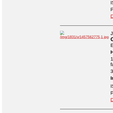
I
P
D
J
E
H
1
f
3
I
I
P
D