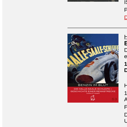
I
P
D
H
D
e
1
1
A
F
D
U