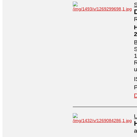
S
R
H
B
S
1
R
I
P
D
U
a