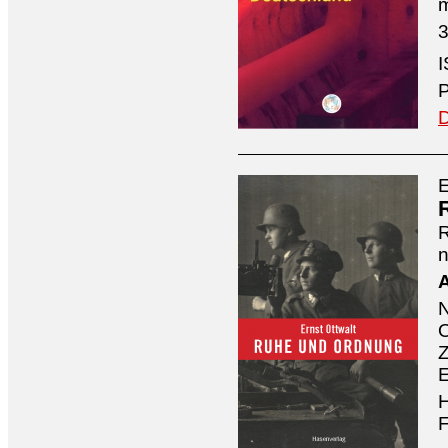
3
I
P
D
E
n
A
O
Z
E
H
F