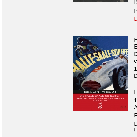
I
P
D
H
D
e
1
1
A
F
D
U