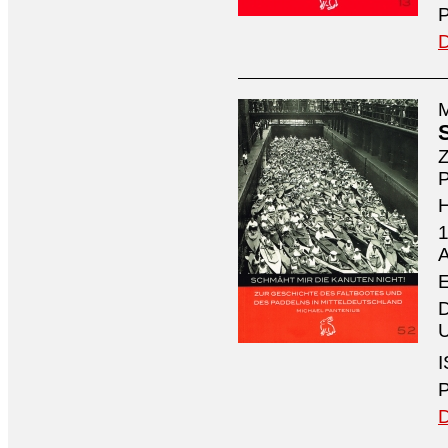
P
D
M
Z
P
1
A
E
D
U
I
P
D