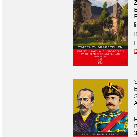
E
F
l
I
P
D
S
S
A
H
B
3