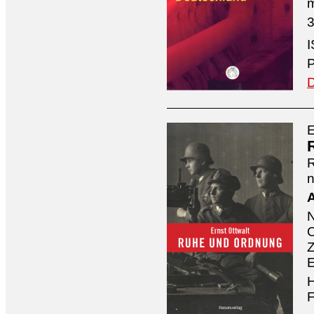
3
I
P
D
E
n
A
O
Z
E
H
F