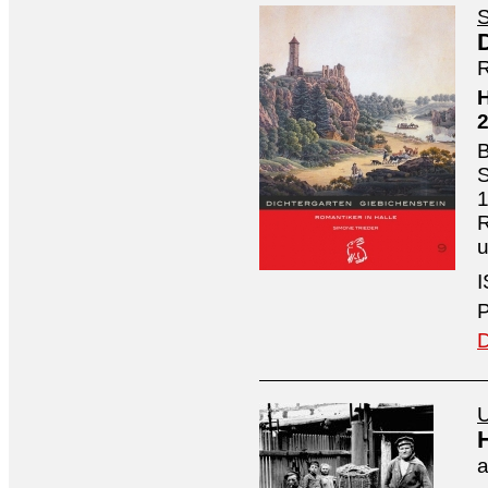
S
R
H
B
S
1
R
I
P
D
U
a