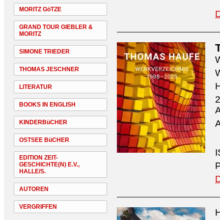
MORITZ GöTZE
D
GRAND TOUR GIEBLER &
MORITZ
SIMONE TRIEDER
W
THOMAS JESCHNER
W
H
LITERATUR
2
BOOKS IN ENGLISH
A
A
KINDERBüCHER
OSTSEE BüCHER
I
EDITION ZEIT-
P
GESCHICHTE(N) E.V.,
HALLE/S.
D
AUTOREN
VERGRIFFEN
H