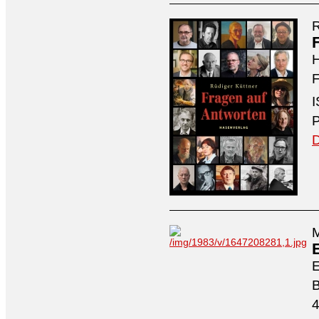
R
H
F
I
P
D
M
4