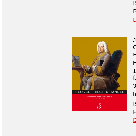
I
P
D
J
E
H
1
f
3
I
I
P
D