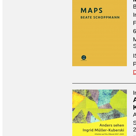
I
F
6
M
S
I
P
D
I
A
S