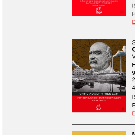
I
P
D
S
V
H
9
4
I
P
D