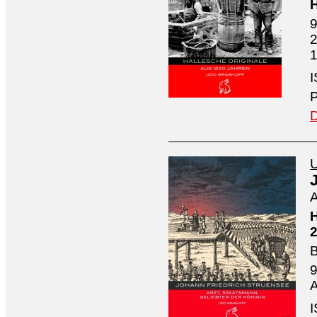
H
9
2
1
I
P
D
U
A
H
2
B
9
A
I