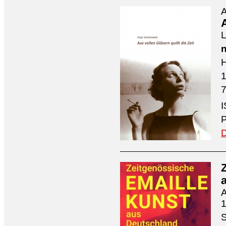
A
A
L
n
H
7
I
P
D
A
1
S