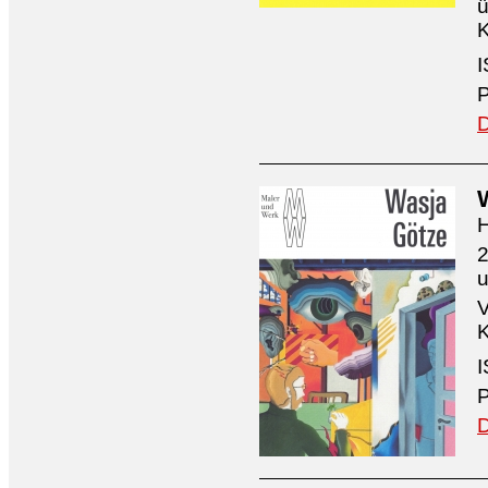
ü
K
I
P
D
H
2
V
K
I
P
D