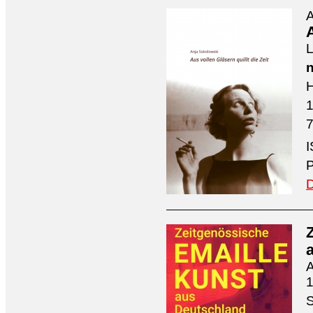
A
A
L
n
H
7
I
P
D
A
1
S