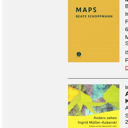
I
F
6
M
S
I
P
D
I
A
S