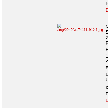
P
D
M
Z
P
1
A
E
D
U
I
P
D