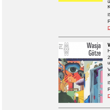
ü
K
I
P
D
H
2
V
K
I
P
D