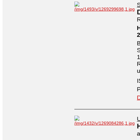
S
R
H
B
S
1
R
I
P
D
U
a