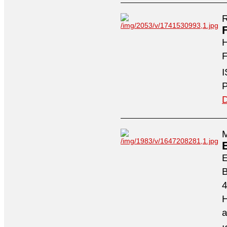
R
H
F
I
P
D
M
4
H
a