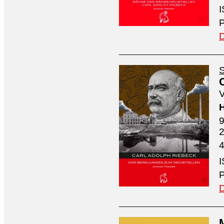
I
P
D
S
V
H
9
4
I
P
D