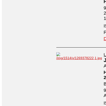
H
9
2
1
I
P
D
U
A
H
2
B
9
A
I