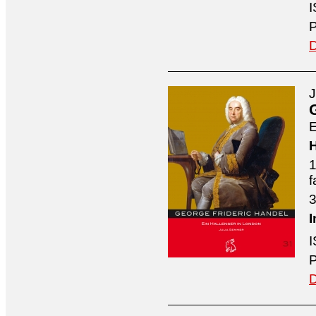
I
P
D
J
E
H
1
f
3
I
I
P
D