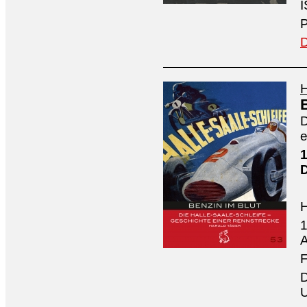
I
P
D
H
D
e
1
1
A
F
D
U