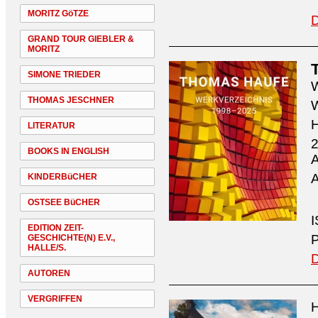
MORITZ GöTZE
D
GRAND TOUR GIEBLER &
MORITZ
SIMONE TRIEDER
W
THOMAS JESCHNER
W
H
LITERATUR
2
BOOKS IN ENGLISH
A
A
KINDERBüCHER
OSTSEE BüCHER
I
EDITION ZEIT-
P
GESCHICHTE(N) E.V.,
HALLE/S.
D
AUTOREN
VERGRIFFEN
H