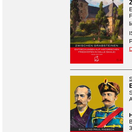
E
F
l
I
P
D
S
S
A
H
B
3