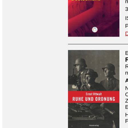
3
I
P
D
E
n
A
O
Z
E
H
F