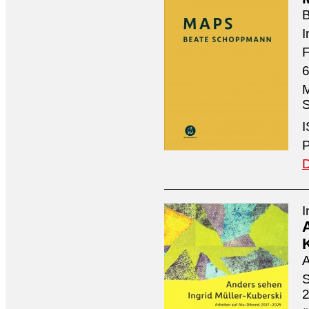
I
F
6
M
S
I
P
D
I
A
S