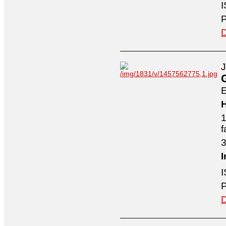
I
P
D
J
E
H
1
f
3
I
I
P
D