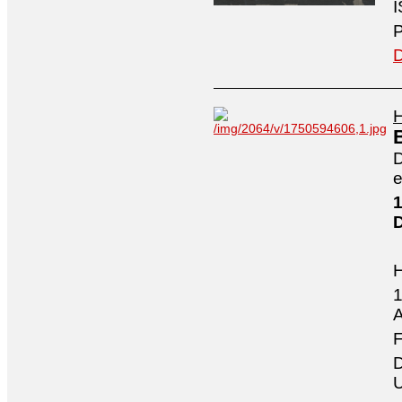
I
P
D
H
D
e
1
1
A
F
D
U