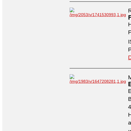
R
H
F
I
P
D
M
4
H
a