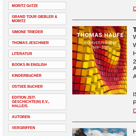
MORITZ GöTZE
D
GRAND TOUR GIEBLER &
MORITZ
SIMONE TRIEDER
W
THOMAS JESCHNER
W
H
LITERATUR
2
BOOKS IN ENGLISH
A
A
KINDERBüCHER
OSTSEE BüCHER
I
EDITION ZEIT-
P
GESCHICHTE(N) E.V.,
HALLE/S.
D
AUTOREN
VERGRIFFEN
H