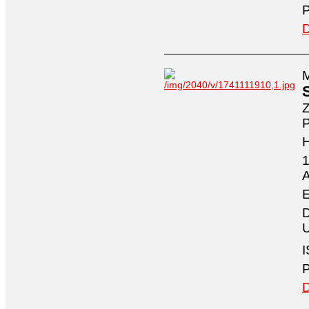
P
D
M
Z
P
1
A
E
D
U
I
P
D