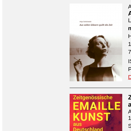
A
A
L
n
H
7
I
P
D
A
1
S