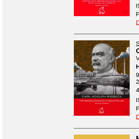
I
P
D
S
V
H
9
4
I
P
D