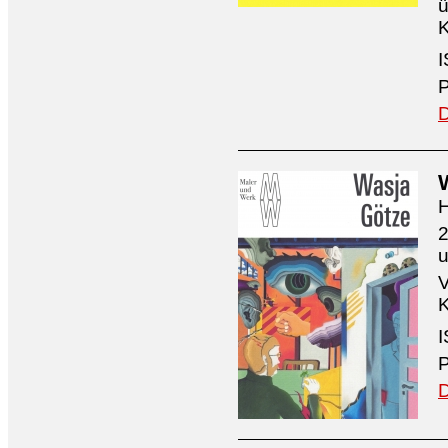
ü
K
I
P
D
H
2
V
K
I
P
D