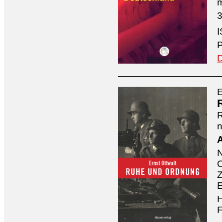
3
I
P
D
E
n
A
O
Z
E
H
F