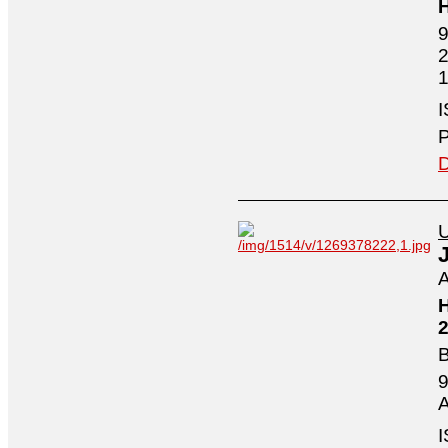
H
9
2
1
I
P
D
U
A
H
2
B
9
A
I