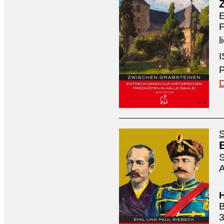
E
F
l
I
P
D
S
S
A
H
B
3