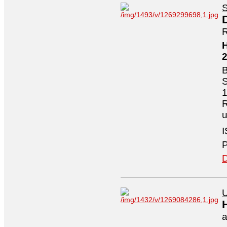
S
R
H
B
S
1
R
I
P
D
U
a