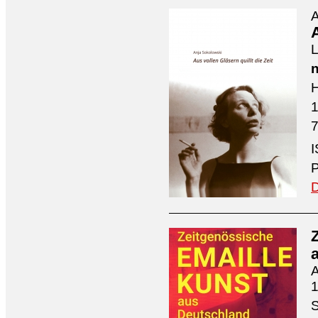
A
A
L
n
H
7
I
P
D
A
1
S