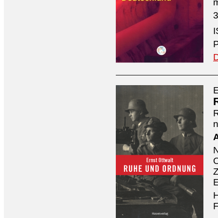
3
I
P
D
E
n
A
O
Z
E
H
F