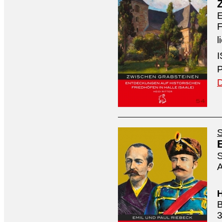
E
F
l
I
P
D
S
S
A
H
B
3