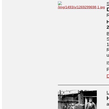
S
R
H
B
S
1
R
I
P
D
U
a