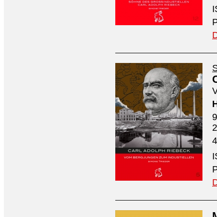
I
P
D
S
V
H
9
4
I
P
D