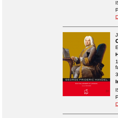
I
P
D
J
E
H
1
f
3
I
I
P
D