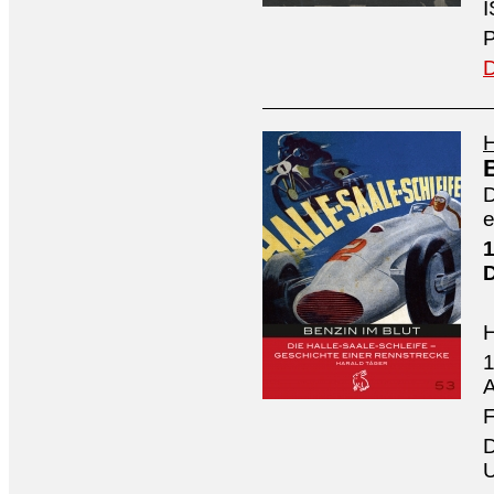
I
P
D
H
D
e
1
1
A
F
D
U