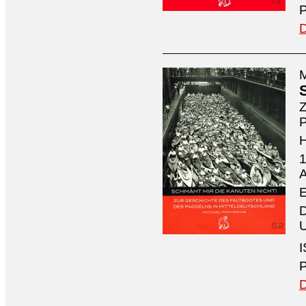
P
D
M
Z
P
1
A
E
D
U
I
P
D