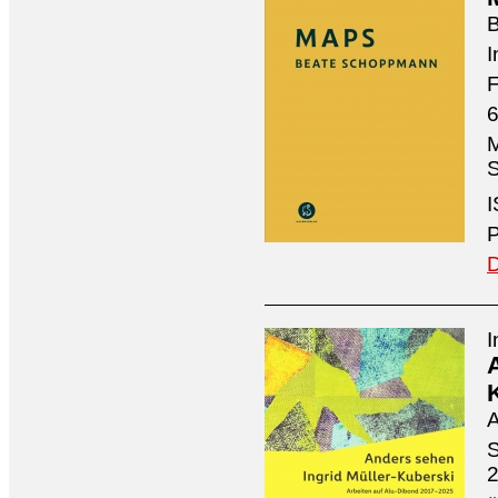
I
F
6
M
S
I
P
D
I
A
S