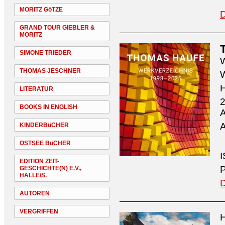
MORITZ GöTZE
D
GRAND TOUR GIEBLER &
MORITZ
SIMONE TRIEDER
W
THOMAS JESCHNER
W
H
LITERATUR
2
BOOKS IN ENGLISH
A
A
KINDERBüCHER
OSTSEE BüCHER
I
EDITION ZEIT-
P
GESCHICHTE(N) E.V.,
HALLE/S.
D
AUTOREN
VERGRIFFEN
H