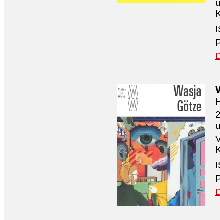
ü
K
I
P
D
H
2
V
K
I
P
D