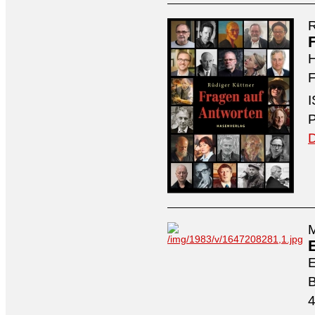
R
H
F
I
P
D
M
4