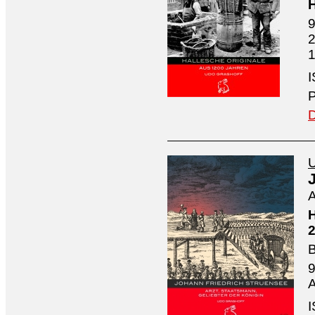
H
9
2
1
I
P
D
U
A
H
2
B
9
A
I