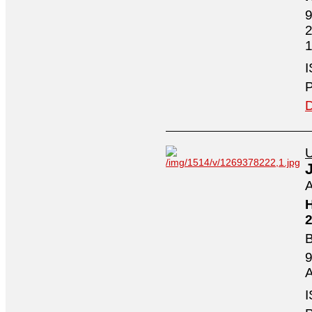
9
2
1
I
P
D
U
A
H
2
B
9
A
I