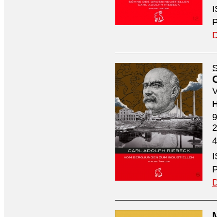
I
P
D
S
V
H
9
4
I
P
D