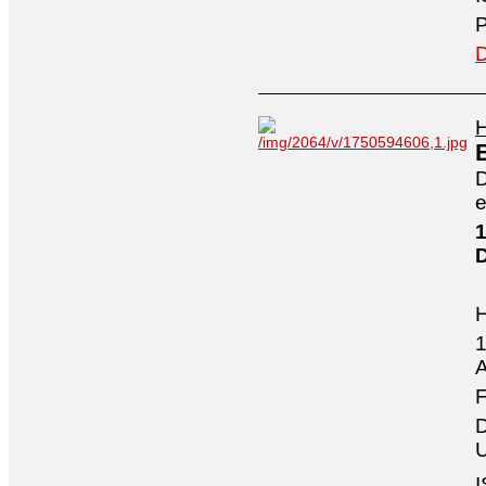
P
D
H
D
e
1
1
A
F
D
U
I