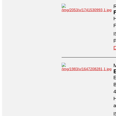
R
H
F
I
P
D
M
4
H
a
I