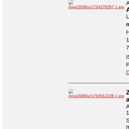
A
A
L
n
H
7
I
P
D
A
1
S