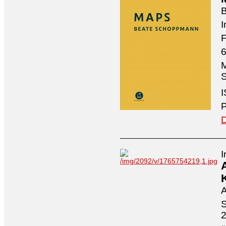
I
F
6
M
S
I
P
D
I
A
S