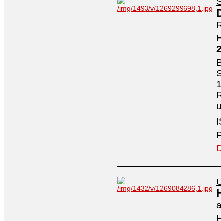
S
R
H
B
S
1
R
I
P
D
U
a
H