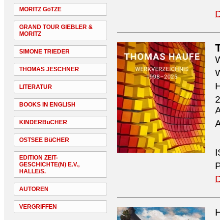
MORITZ GöTZE
D
GRAND TOUR GIEBLER &
MORITZ
SIMONE TRIEDER
W
THOMAS JESCHNER
W
H
LITERATUR
2
BOOKS IN ENGLISH
A
A
KINDERBüCHER
OSTSEE BüCHER
I
EDITION ZEIT-
P
GESCHICHTE(N) E.V.,
HALLE/S.
D
AUTOREN
VERGRIFFEN
H