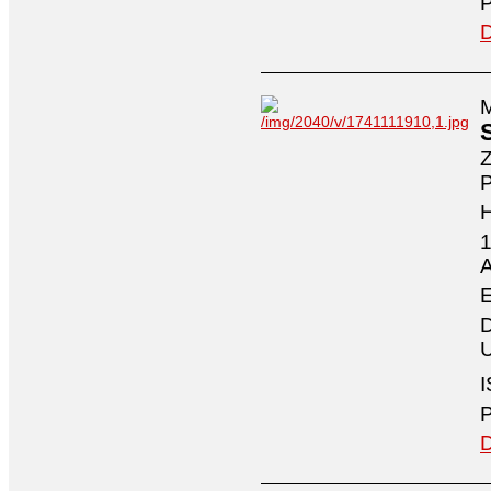
P
D
M
Z
P
1
A
E
D
U
I
P
D