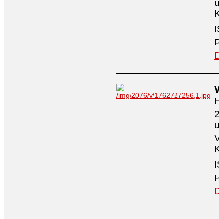
ü
K
I
P
D
H
2
V
K
I
P
D