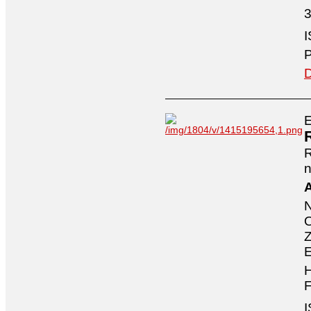
3
I
P
D
E
n
A
O
Z
E
H
F
I