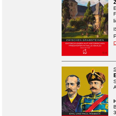
E
F
l
I
P
D
S
S
A
H
B
3