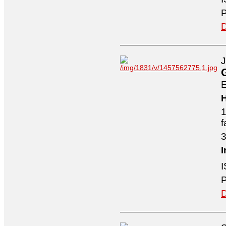
P
D
J
E
H
1
f
3
I
I
P
D