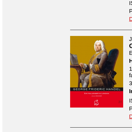
I
P
D
J
E
H
1
f
3
I
I
P
D