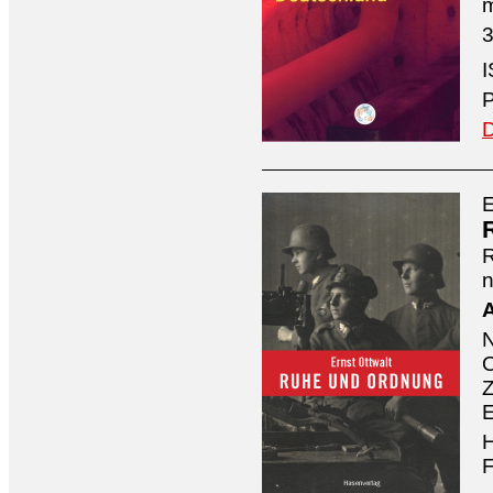
3
I
P
D
E
n
A
O
Z
E
H
F