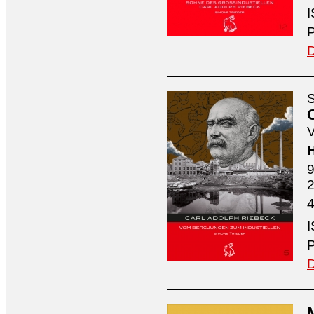
I
P
D
S
V
H
9
4
I
P
D