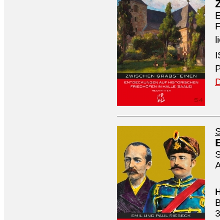
E
F
l
I
P
D
S
S
A
H
B
3