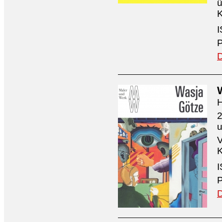
ü
K
I
P
D
H
2
V
K
I
P
D