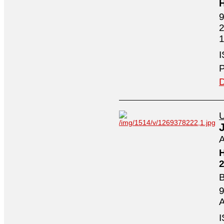
H
9
2
1
I
P
D
U
A
H
2
B
9
A
I