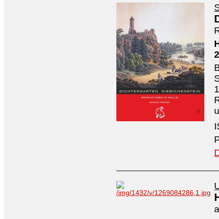
S
R
H
B
S
1
R
I
P
D
U
a