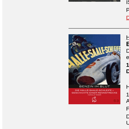
I
P
D
H
D
e
1
1
A
F
D
U