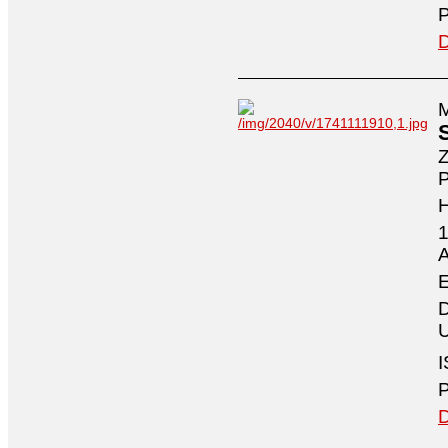
P
D
M
Z
P
1
A
E
D
U
I
P
D