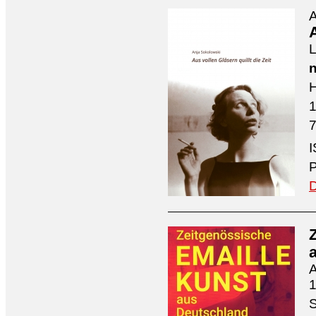
A
A
L
n
H
7
I
P
D
A
1
S