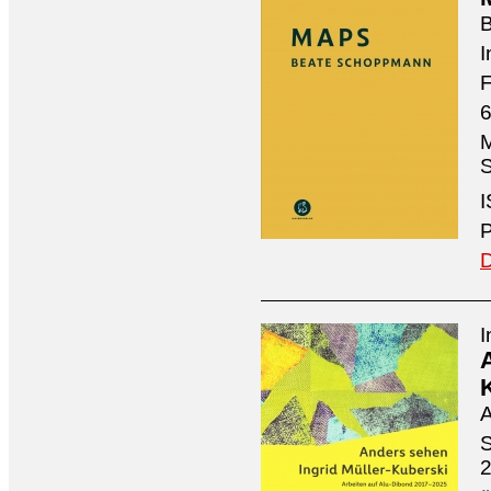
I
F
6
M
S
I
P
D
I
A
S