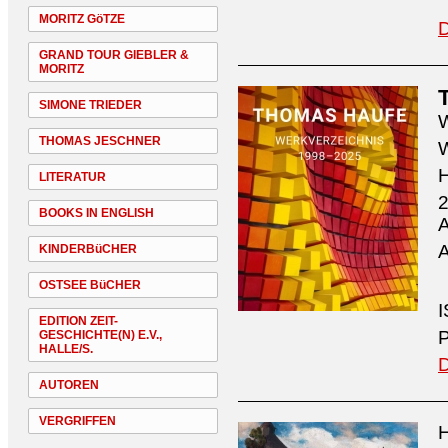
MORITZ GöTZE
D
GRAND TOUR GIEBLER &
MORITZ
SIMONE TRIEDER
W
THOMAS JESCHNER
W
H
LITERATUR
2
BOOKS IN ENGLISH
A
A
KINDERBüCHER
OSTSEE BüCHER
I
EDITION ZEIT-
P
GESCHICHTE(N) E.V.,
HALLE/S.
D
AUTOREN
VERGRIFFEN
H