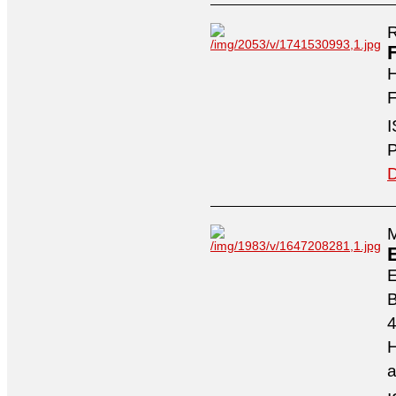
R
H
F
I
P
D
M
4
H
a