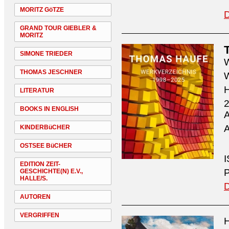
MORITZ GöTZE
D
GRAND TOUR GIEBLER &
MORITZ
SIMONE TRIEDER
W
THOMAS JESCHNER
W
H
LITERATUR
2
BOOKS IN ENGLISH
A
A
KINDERBüCHER
OSTSEE BüCHER
I
EDITION ZEIT-
P
GESCHICHTE(N) E.V.,
HALLE/S.
D
AUTOREN
VERGRIFFEN
H