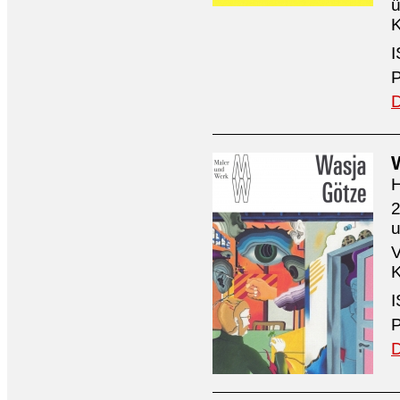
ü
K
I
P
D
H
2
V
K
I
P
D