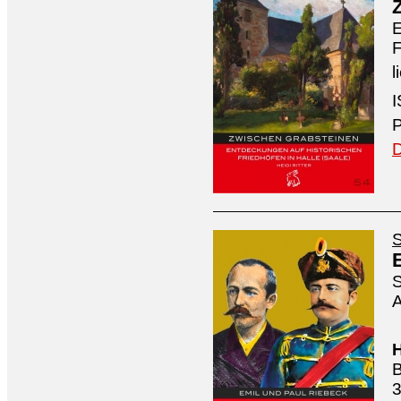
E
F
l
I
P
D
S
S
A
H
B
3