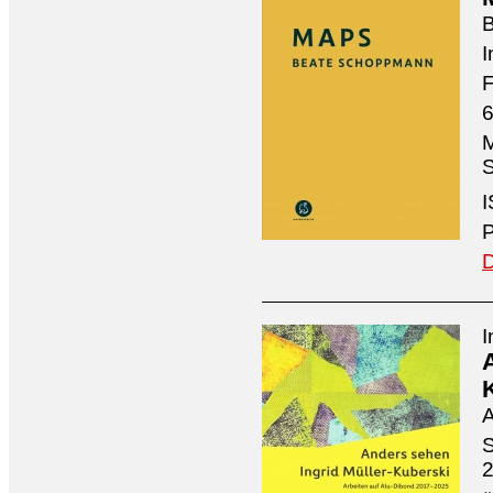
I
F
6
M
S
I
P
D
I
A
S