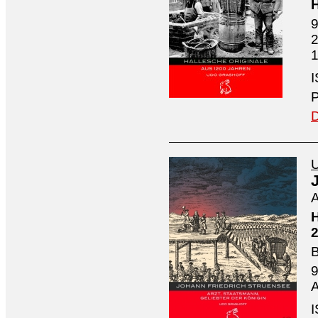
H
9
2
1
I
P
D
U
A
H
2
B
9
A
I