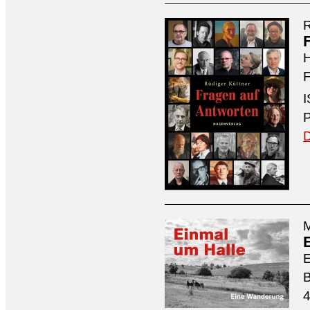
R
H
F
I
P
D
M
4