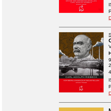
I
P
D
S
V
H
9
4
I
P
D