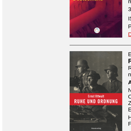
3
I
P
D
E
n
A
O
Z
E
H
F