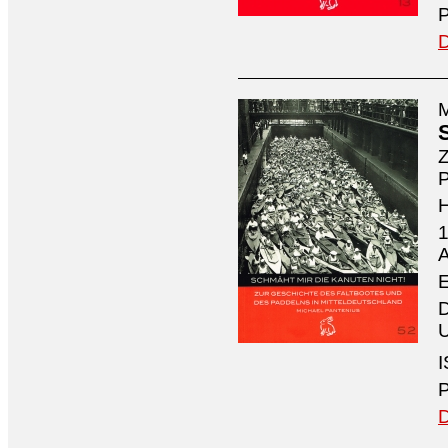
P
D
M
Z
P
1
A
E
D
U
I
P
D