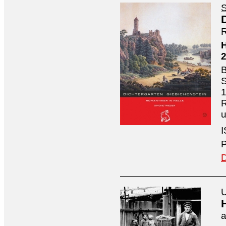
S
R
H
B
S
1
R
I
P
D
U
a