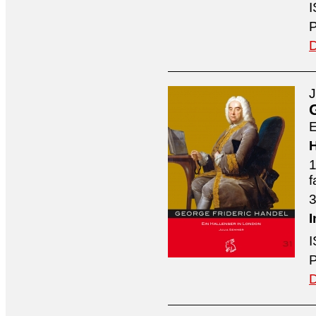
I
P
D
J
E
H
1
f
3
I
I
P
D