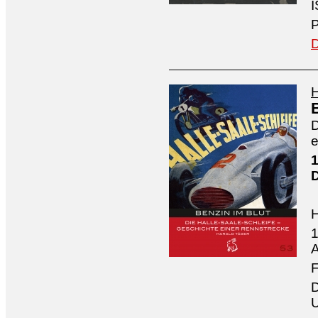
I
P
D
H
D
e
1
1
A
F
D
U