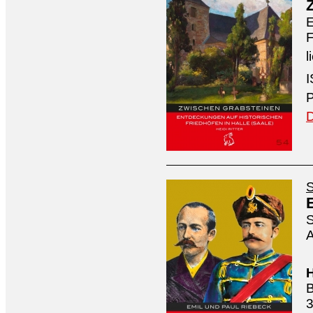
E
F
l
I
P
D
S
S
A
H
B
3