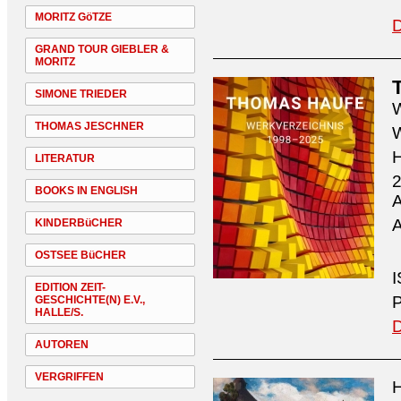
MORITZ GöTZE
D
GRAND TOUR GIEBLER &
MORITZ
SIMONE TRIEDER
W
THOMAS JESCHNER
W
H
LITERATUR
2
BOOKS IN ENGLISH
A
A
KINDERBüCHER
OSTSEE BüCHER
I
EDITION ZEIT-
P
GESCHICHTE(N) E.V.,
HALLE/S.
D
AUTOREN
VERGRIFFEN
H