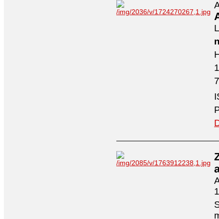
A
A
L
n
H
7
I
P
D
A
1
S