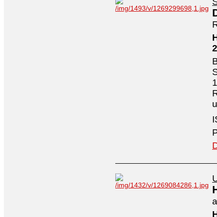
S
R
H
B
S
1
R
I
P
D
U
a
H