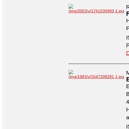
R
H
F
I
P
D
M
4
H
a
I