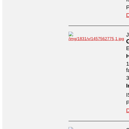
P
D
J
E
H
1
f
3
I
I
P
D