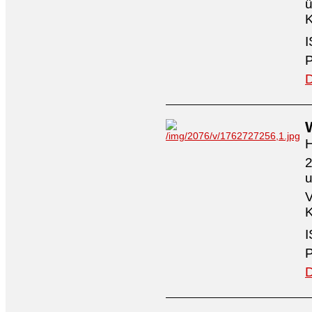
ü
K
I
P
D
H
2
V
K
I
P
D