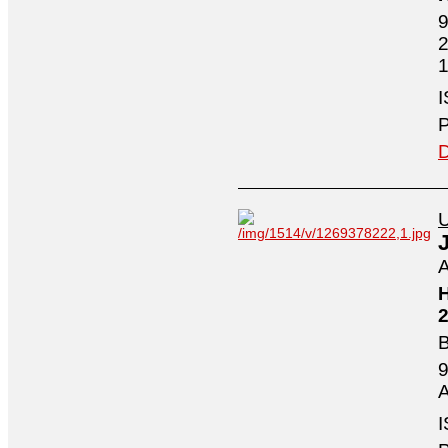
9
2
1
I
P
D
U
A
H
2
B
9
A
I