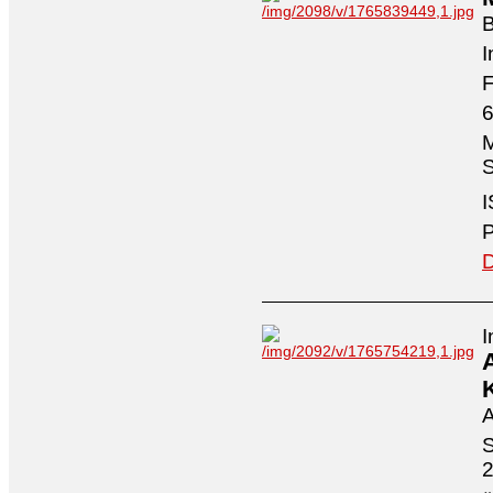
I
F
6
M
S
I
P
D
I
A
S