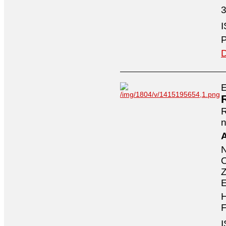
3
I
P
D
E
n
A
O
Z
E
H
F
I