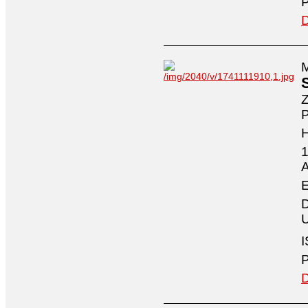
P
D
M
Z
P
1
A
E
D
U
I
P
D