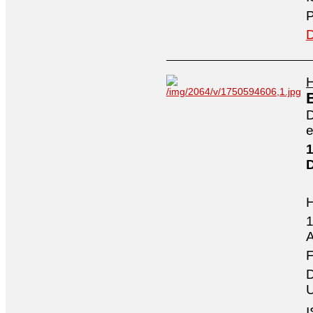
P
D
H
D
e
1
1
A
F
D
U
I