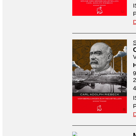
I
P
D
S
V
H
9
4
I
P
D