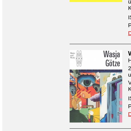
ü
K
I
P
D
H
2
V
K
I
P
D