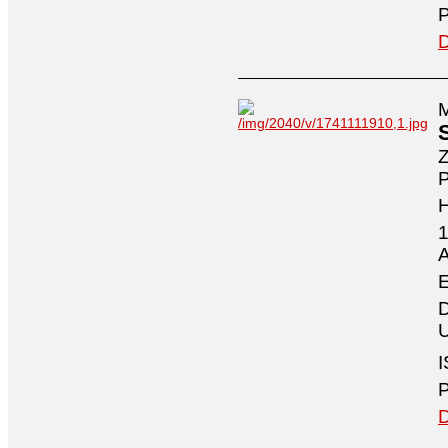
P
D
M
Z
P
1
A
E
D
U
I
P
D