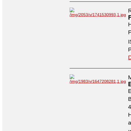
R
H
F
I
P
D
M
4
H
a