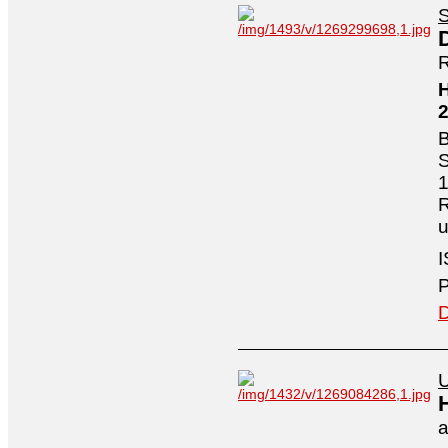
S
R
H
B
S
1
R
I
P
D
U
a