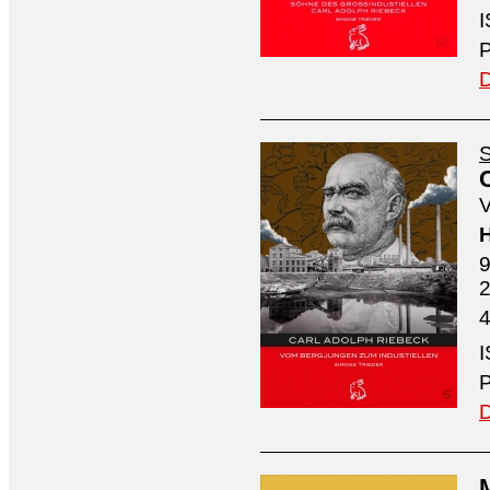
I
P
D
S
V
H
9
4
I
P
D