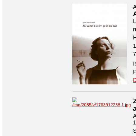
A
A
L
n
H
7
I
P
D
A
1
S