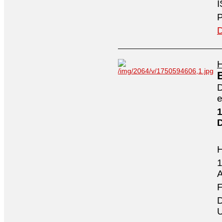
I
P
D
H
D
e
1
1
A
F
D
U