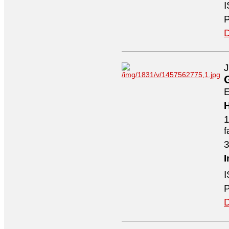
I
P
D
J
E
H
1
f
3
I
I
P
D