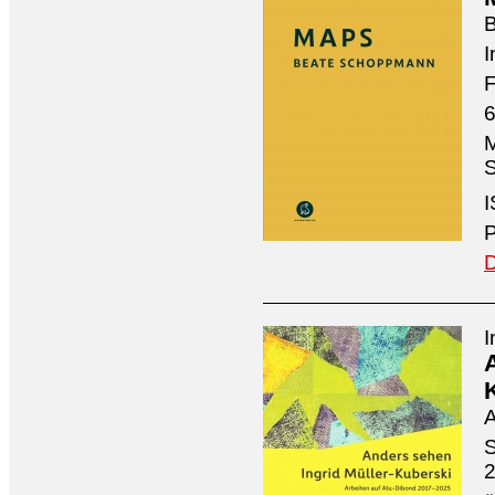
I
F
6
M
S
I
P
D
I
A
S