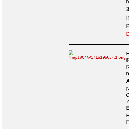
3
I
P
D
E
n
A
O
Z
E
H
F