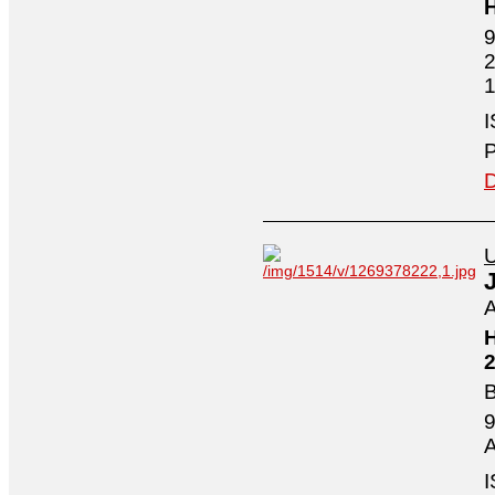
H
9
2
1
I
P
D
U
A
H
2
B
9
A
I