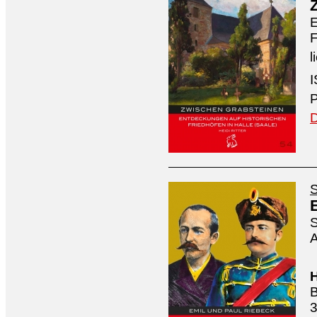
E
F
l
I
P
D
S
S
A
H
B
3