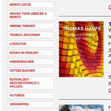
MORITZ GöTZE
D
GRAND TOUR GIEBLER &
MORITZ
SIMONE TRIEDER
W
THOMAS JESCHNER
W
H
LITERATUR
2
BOOKS IN ENGLISH
A
A
KINDERBüCHER
OSTSEE BüCHER
I
EDITION ZEIT-
P
GESCHICHTE(N) E.V.,
HALLE/S.
D
AUTOREN
VERGRIFFEN
H